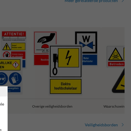
Meer gerelateerde producten
ele
Overige veiligheidsborden
Waarschuwingsb
Veiligheidsborden
e