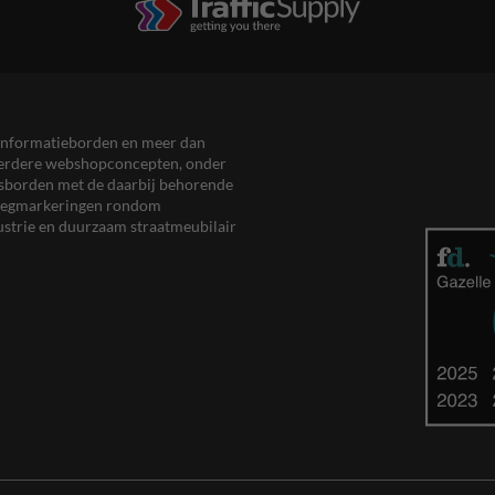
en informatieborden en meer dan
meerdere webshopconcepten, onder
eersborden met de daarbij behorende
, wegmarkeringen rondom
ustrie en duurzaam straatmeubilair