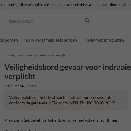
Korting bij directe betaling
Hoge klanttevredenheid
Grootste assortiment, ruim
zoek product...
ts borden
BHV verzamelplaats borden
Veiligheidsproducten
 indraaien, bescherming controleren verplicht
Veiligheidsbord gevaar voor indraai
verplicht
Art.nr. VBBM.12293
Veiligheidsbord met de officiële pictogrammen / symbolen
conform de geldende NEN norm 'NEN-EN-ISO 7010:2012'
Vlak 2mm (alupanel) veiligheidsbord, geheel volgens richtlijnen.