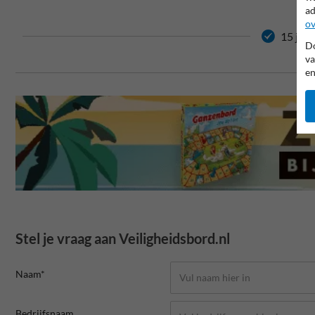
ad
ov
15 jaar
Do
va
en
Stel je vraag aan Veiligheidsbord.nl
Naam*
Bedrijfsnaam