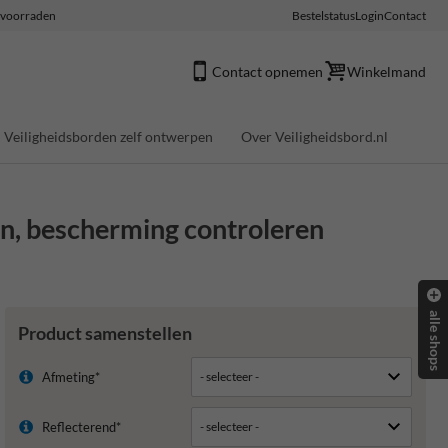
e voorraden
Bestelstatus
Login
Contact
Contact opnemen
Winkelmand
Veiligheidsborden zelf ontwerpen
Over Veiligheidsbord.nl
en, bescherming controleren
alle shops
Product samenstellen
Afmeting*
Reflecterend*