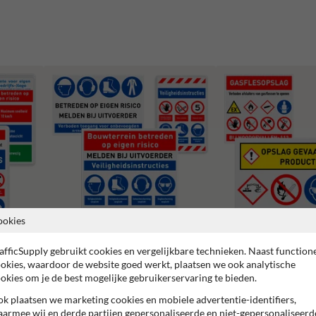
verplicht
ookies
afficSupply gebruikt cookies en vergelijkbare technieken. Naast function
Bouwplaats borden
Veiligheidsborden opslag
okies, waardoor de website goed werkt, plaatsen we ook analytische
okies om je de best mogelijke gebruikerservaring te bieden.
k plaatsen we marketing cookies en mobiele advertentie-identifiers,
armee wij en derde partijen gepersonaliseerde en niet-gepersonaliseerd