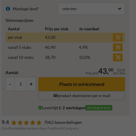
Montage bord*
Volumeprijzen
Aantal
Prijs per stuk
Je voordeel
per stuk
43,00
vanaf 5 stuks
40,90
4,9
%
vanaf 10 stuks
38,70
10,0
%
43,
00
52,03
Aantal:
Prijs p/st
incl. btw
-
+
Plaats in winkelmand
product doorsturen per e-mail
Levertijd:
1-2 werkdagen
dinsdag in huis
9.4
7062 beoordelingen
Onafhankelijke reviews door FeedbackCompany