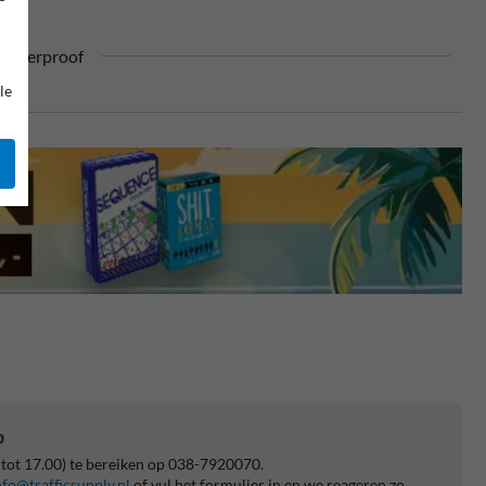
ufterproof
le
p
 tot 17.00) te bereiken op 038-7920070.
nfo@trafficsupply.nl
of vul het formulier in en we reageren zo