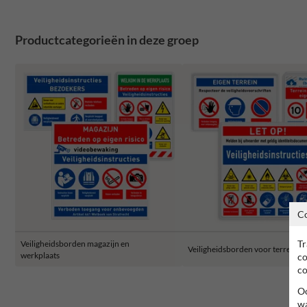
Productcategorieën in deze groep
C
Tr
Veiligheidsborden magazijn en
Veiligheidsborden voor terrein
werkplaats
co
co
Oo
wa