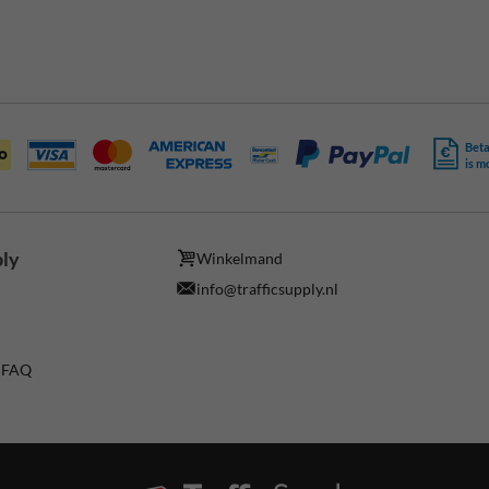
Beta
is m
ply
Winkelmand
info@trafficsupply.nl
/ FAQ