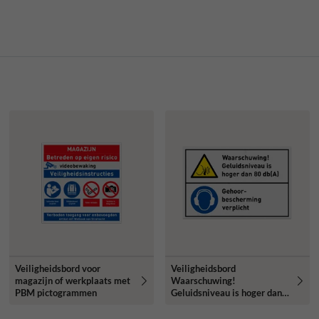
Veiligheidsbord voor
Veiligheidsbord
magazijn of werkplaats met
Waarschuwing!
PBM pictogrammen
Geluidsniveau is hoger dan
80 db(A),
gehoorbescherming