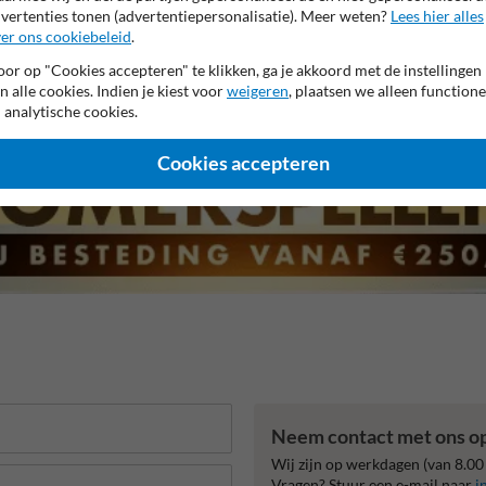
vertenties tonen (advertentiepersonalisatie). Meer weten?
Lees hier alles
er ons cookiebeleid
.
 garantie op reflecterende folie
Anti-graffiti laminaat
99% H
or op "Cookies accepteren" te klikken, ga je akkoord met de instellingen
n alle cookies. Indien je kiest voor
weigeren
, plaatsen we alleen functione
 analytische cookies.
Cookies accepteren
Neem contact met ons o
Wij zijn op werkdagen (van 8.00
Vragen? Stuur een e-mail naar
i