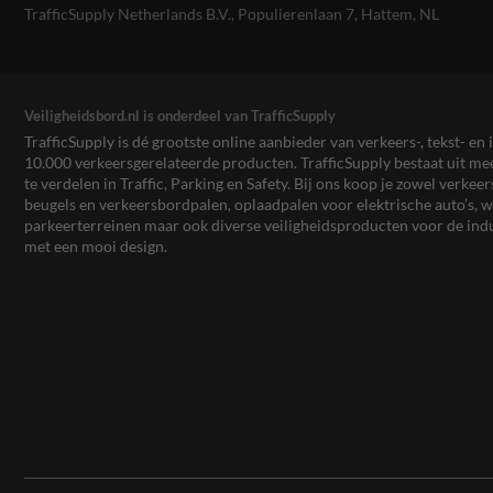
TrafficSupply Netherlands B.V.,
Populierenlaan 7
,
Hattem, NL
Veiligheidsbord.nl is onderdeel van TrafficSupply
TrafficSupply is dé grootste online aanbieder van verkeers-, tekst- 
10.000 verkeersgerelateerde producten. TrafficSupply bestaat uit 
te verdelen in Traffic, Parking en Safety. Bij ons koop je zowel verk
beugels en verkeersbordpalen, oplaadpalen voor elektrische auto’s
parkeerterreinen maar ook diverse veiligheidsproducten voor de ind
met een mooi design.