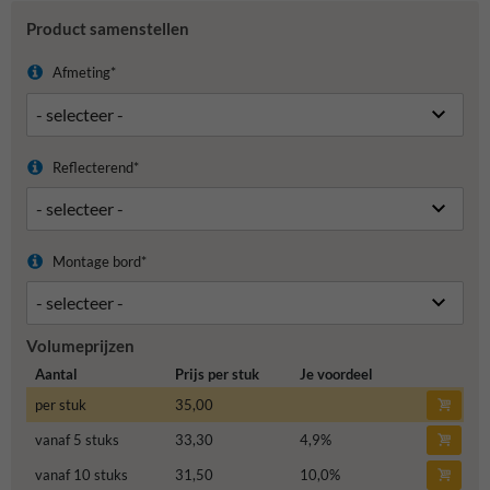
Product samenstellen
Afmeting*
Reflecterend*
Montage bord*
Volumeprijzen
Aantal
Prijs per stuk
Je voordeel
per stuk
35,00
vanaf 5 stuks
33,30
4,9
%
vanaf 10 stuks
31,50
10,0
%