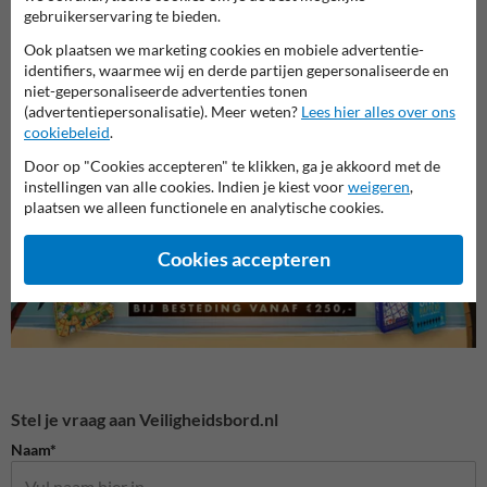
gebruikerservaring te bieden.
Ook plaatsen we marketing cookies en mobiele advertentie-
identifiers, waarmee wij en derde partijen gepersonaliseerde en
niet-gepersonaliseerde advertenties tonen
(advertentiepersonalisatie). Meer weten?
Lees hier alles over ons
Veiligheidsborden voor
Gebodsborden
Bouwp
cookiebeleid
.
terrein
Door op "Cookies accepteren" te klikken, ga je akkoord met de
instellingen van alle cookies. Indien je kiest voor
weigeren
,
Veiligheidsborden
plaatsen we alleen functionele en analytische cookies.
Cookies accepteren
Stel je vraag aan Veiligheidsbord.nl
Naam*