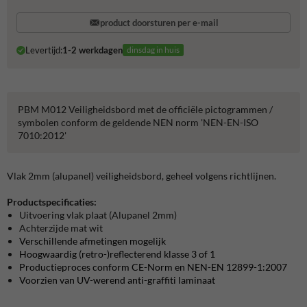
product doorsturen per e-mail
Levertijd:
1-2 werkdagen
dinsdag in huis
PBM M012 Veiligheidsbord met de officiële pictogrammen /
symbolen conform de geldende NEN norm 'NEN-EN-ISO
7010:2012'
Vlak 2mm (alupanel) veiligheidsbord, geheel volgens richtlijnen.
Productspecificaties:
Uitvoering vlak plaat (Alupanel 2mm)
Achterzijde mat wit
Verschillende afmetingen mogelijk
Hoogwaardig (retro-)reflecterend klasse 3 of 1
Productieproces conform CE-Norm en NEN-EN 12899-1:2007
Voorzien van UV-werend anti-graffiti laminaat