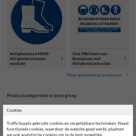
Veiligheidsbord M008 -
Vlak PBM bord voor
Veiligheidsschoenen
Bouwplaats met
verplicht
Veiligheidsinstructies
Meer gerelateerde producten
Productcategorieën in deze groep
Cookies
TrafficSupply gebruikt cookies en vergelijkbare technieken. Naast
functionele cookies, waardoor de website goed werkt, plaatsen
we ook analytische cookies om je de best mogelijke