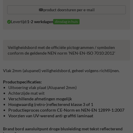
product doorsturen per e-mail
Levertijd:
1-2 werkdagen
dinsdag in huis
Veiligheidsbord met de officiële pictogrammen / symbolen
conform de geldende NEN norm 'NEN-EN-ISO 7010:2012'
Vlak 2mm (alupanel) veiligheidsbord, geheel volgens richtlijnen.
Productspecificaties:
Uitvoering vlak plaat (Alupanel 2mm)
Achterzijde mat wit
Verschillende afmetingen mogelijk
Hoogwaardig (retro-)reflecterend klasse 3 of 1
Productieproces conform CE-Norm en NEN-EN 12899-1:2007
Voorzien van UV-werend anti-graffiti laminaat
Brand bord aansluitpunt droge blusleiding met tekst reflecterend