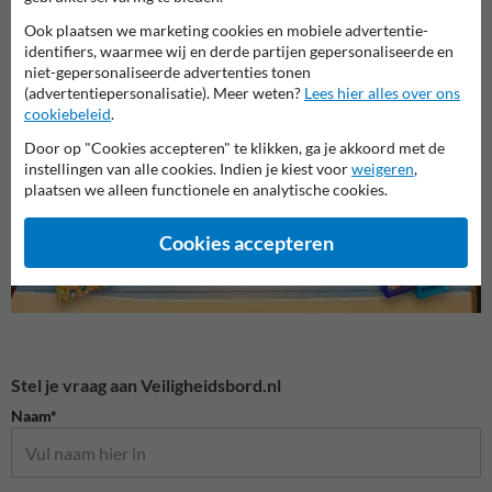
Ook plaatsen we marketing cookies en mobiele advertentie-
identifiers, waarmee wij en derde partijen gepersonaliseerde en
niet-gepersonaliseerde advertenties tonen
Veiligheidsborden voor
Overige veiligheidsborden
Bouwp
(advertentiepersonalisatie). Meer weten?
Lees hier alles over ons
terrein
cookiebeleid
.
Door op "Cookies accepteren" te klikken, ga je akkoord met de
Veiligheidsborden
instellingen van alle cookies. Indien je kiest voor
weigeren
,
plaatsen we alleen functionele en analytische cookies.
Cookies accepteren
Stel je vraag aan Veiligheidsbord.nl
Naam*