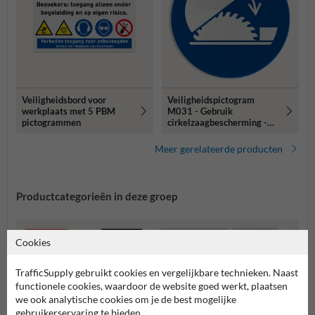
Veiligheidsbord voor
Veiligheidspictogram
werkplaats met 5 PBM
M031 - Gebruik
pictogrammen
cirkelzaagbescherming -
reflecterend
Meer gerelateerde producten
Productcategorieën in deze groep
Cookies
TrafficSupply gebruikt cookies en vergelijkbare technieken. Naast
functionele cookies, waardoor de website goed werkt, plaatsen
we ook analytische cookies om je de best mogelijke
gebruikerservaring te bieden.