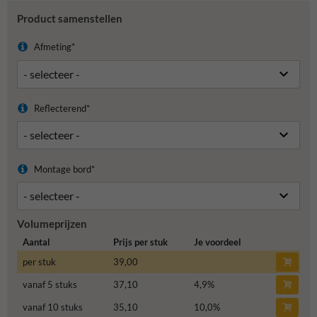
Product samenstellen
Afmeting*
Reflecterend*
Montage bord*
Volumeprijzen
Aantal
Prijs per stuk
Je voordeel
per stuk
39,00
vanaf 5 stuks
37,10
4,9
%
vanaf 10 stuks
35,10
10,0
%