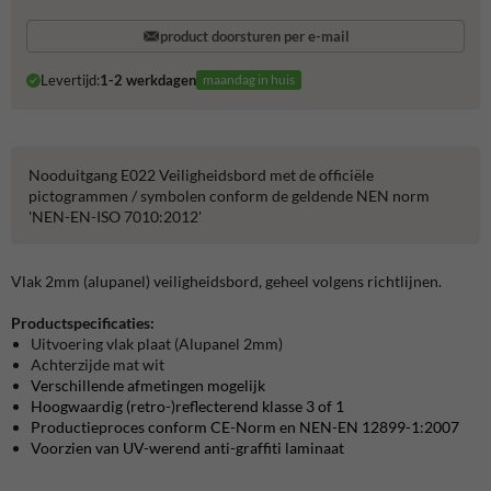
product doorsturen per e-mail
Levertijd:
1-2 werkdagen
maandag in huis
Nooduitgang E022 Veiligheidsbord met de officiële
pictogrammen / symbolen conform de geldende NEN norm
'NEN-EN-ISO 7010:2012'
Vlak 2mm (alupanel) veiligheidsbord, geheel volgens richtlijnen.
Productspecificaties:
Uitvoering vlak plaat (Alupanel 2mm)
Achterzijde mat wit
Verschillende afmetingen mogelijk
Hoogwaardig (retro-)reflecterend klasse 3 of 1
Productieproces conform CE-Norm en NEN-EN 12899-1:2007
Voorzien van UV-werend anti-graffiti laminaat