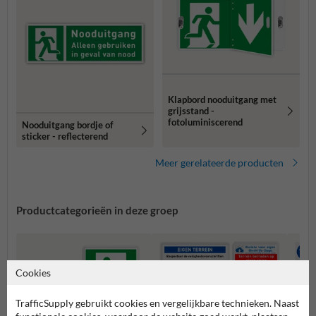
Klapbord nooduitgang met
grijsstand -
fotoluminiscerend
Nooduitgang bordje of
sticker - reflecterend
Meer gerelateerde producten
Productcategorieën in deze groep
Cookies
TrafficSupply gebruikt cookies en vergelijkbare technieken. Naast