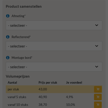
Product samenstellen
Afmeting*
Reflecterend*
Montage bord*
Volumeprijzen
Aantal
Prijs per stuk
Je voordeel
per stuk
43,00
vanaf 5 stuks
40,90
4,9
%
vanaf 10 stuks
38,70
10,0
%