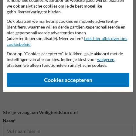
functionele cookies, waardoor de website goed werkt, plaatsen
we ook analytische cookies om je de best mogelijke
gebruikerservaring te bieden.
Ook plaatsen we marketing cookies en mobiele advertentie-
identifiers, waarmee wij en derde partijen gepersonaliseerde en
Veiligheidsborden voor
Nooduitgang bordjes
Bouwp
niet-gepersonaliseerde advertenties tonen
terrein
(advertentiepersonalisatie). Meer weten?
Lees hier alles over ons
cookiebeleid
.
Veiligheidsborden
Door op "Cookies accepteren" te klikken, ga je akkoord met de
instellingen van alle cookies. Indien je kiest voor
weigeren
,
plaatsen we alleen functionele en analytische cookies.
Cookies accepteren
Stel je vraag aan Veiligheidsbord.nl
Naam*