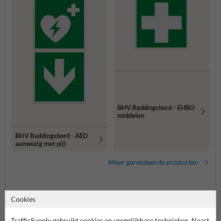
BHV Reddingsbord - EHBO
middelen
BHV Reddingsbord - AED
aanwezig met pijl
Meer gerelateerde producten
Productcategorieën in deze groep
Cookies
TrafficSupply gebruikt cookies en vergelijkbare technieken. Naast