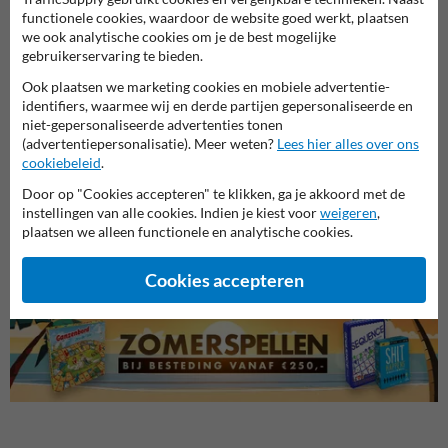
functionele cookies, waardoor de website goed werkt, plaatsen
we ook analytische cookies om je de best mogelijke
gebruikerservaring te bieden.
Ook plaatsen we marketing cookies en mobiele advertentie-
identifiers, waarmee wij en derde partijen gepersonaliseerde en
niet-gepersonaliseerde advertenties tonen
(advertentiepersonalisatie). Meer weten?
Lees hier alles over ons
cookiebeleid
.
Veiligheidsborden voor
Door op "Cookies accepteren" te klikken, ga je akkoord met de
Reddingsborden
Bouwp
terrein
instellingen van alle cookies. Indien je kiest voor
weigeren
,
plaatsen we alleen functionele en analytische cookies.
Veiligheidsborden
Cookies accepteren