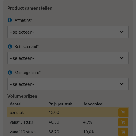
Product samenstellen
Afmeting*
Reflecterend*
Montage bord*
Volumeprijzen
Aantal
Prijs per stuk
Je voordeel
per stuk
43,00
vanaf 5 stuks
40,90
4,9
%
vanaf 10 stuks
38,70
10,0
%