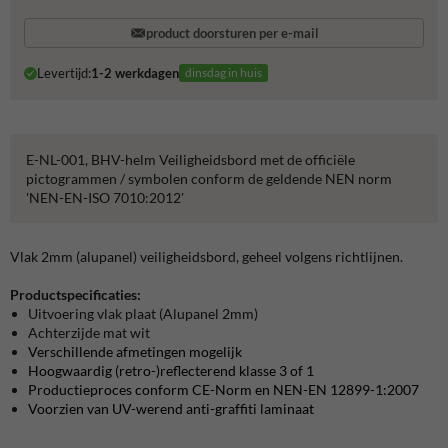
product doorsturen per e-mail
Levertijd:
1-2 werkdagen
dinsdag in huis
E-NL-001, BHV-helm Veiligheidsbord met de officiële
pictogrammen / symbolen conform de geldende NEN norm
'NEN-EN-ISO 7010:2012'
Vlak 2mm (alupanel) veiligheidsbord, geheel volgens richtlijnen.
Productspecificaties:
Uitvoering vlak plaat (Alupanel 2mm)
Achterzijde mat wit
Verschillende afmetingen mogelijk
Hoogwaardig (retro-)reflecterend klasse 3 of 1
Productieproces conform CE-Norm en NEN-EN 12899-1:2007
Voorzien van UV-werend anti-graffiti laminaat