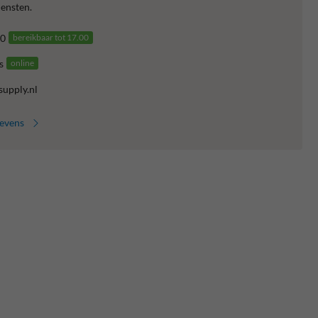
ensten.
0
bereikbaar tot 17.00
s
online
supply.nl
gevens