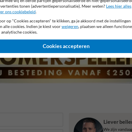
armee wij en derde partijen gepersonaliseerde en niet-gepersonaliseerd
vertenties tonen (advertentiepersonalisatie). Meer weten?
Lees hier alles
er ons cookiebeleid
.
 garantie op reflecterende folie
Anti-graffiti laminaat
99% H
or op "Cookies accepteren" te klikken, ga je akkoord met de instellingen
n alle cookies. Indien je kiest voor
weigeren
, plaatsen we alleen functione
 analytische cookies.
Cookies accepteren
Liever bell
We zijn vandaag