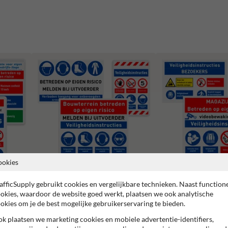
ookies
afficSupply gebruikt cookies en vergelijkbare technieken. Naast function
Veiligheidsborden magazi
Bouwplaats borden
okies, waardoor de website goed werkt, plaatsen we ook analytische
werkplaats
okies om je de best mogelijke gebruikerservaring te bieden.
k plaatsen we marketing cookies en mobiele advertentie-identifiers,