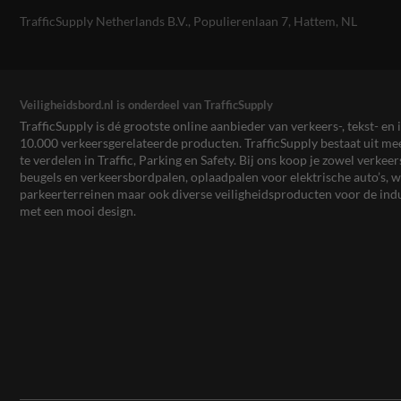
TrafficSupply Netherlands B.V.,
Populierenlaan 7
,
Hattem, NL
Veiligheidsbord.nl is onderdeel van TrafficSupply
TrafficSupply is dé grootste online aanbieder van verkeers-, tekst- 
10.000 verkeersgerelateerde producten. TrafficSupply bestaat uit 
te verdelen in Traffic, Parking en Safety. Bij ons koop je zowel verk
beugels en verkeersbordpalen, oplaadpalen voor elektrische auto’s
parkeerterreinen maar ook diverse veiligheidsproducten voor de ind
met een mooi design.