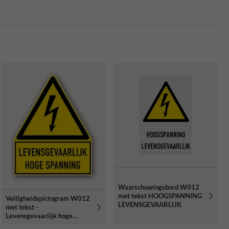
Waarschuwingsbord W012
met tekst HOOGSPANNING
Veiligheidspictogram W012
LEVENSGEVAARLIJK
met tekst -
Levensgevaarlijk hoge
spanning - reflecterend