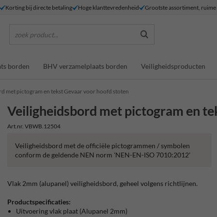
Korting bij directe betaling
Hoge klanttevredenheid
Grootste assortiment, ruim
zoek product...
ts borden
BHV verzamelplaats borden
Veiligheidsproducten
rd met pictogram en tekst Gevaar voor hoofd stoten
Veiligheidsbord met pictogram en te
Art.nr. VBWB.12504
Veiligheidsbord met de officiële pictogrammen / symbolen
conform de geldende NEN norm 'NEN-EN-ISO 7010:2012'
Vlak 2mm (alupanel) veiligheidsbord, geheel volgens richtlijnen.
Productspecificaties:
Uitvoering vlak plaat (Alupanel 2mm)