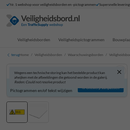
Nr. 1 webshop voor veiligheidsborden en -pictogrammen
Supersnelle levering
Veiligheidsborden
Veiligheidspictogrammen
Bouwplaa
terug
Home
Veiligheidsborden
Waarschuwingsborden
Veiligheidsbo
Wegens een technische storing kan het bestelde product kan
afwijken met de afbeeldingen die getoond worden in de galerij.
Reden: Could not resolve product
Veiligheidsbord zelf aanpassen?
Ontwerp aanpassen
Pictogrammen en/of tekst wijzigen