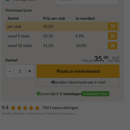
Volumeprijzen
Aantal
Prijs per stuk
Je voordeel
per stuk
35,00
vanaf 5 stuks
33,30
4,9
%
vanaf 10 stuks
31,50
10,0
%
35,
00
42,35
Aantal:
Prijs p/st
incl. btw
-
+
Plaats in winkelmand
product doorsturen per e-mail
Levertijd:
1-2 werkdagen
maandag in huis
9.4
7061 beoordelingen
Onafhankelijke reviews door FeedbackCompany