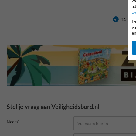
wa
ad
ov
15 jaar
Do
va
en
Stel je vraag aan Veiligheidsbord.nl
Naam*