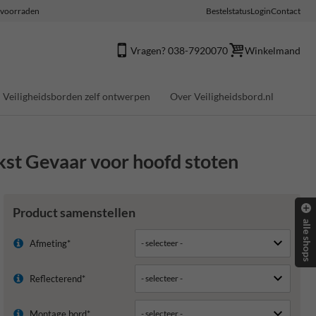
e voorraden
Bestelstatus
Login
Contact
Vragen? 038-7920070
Winkelmand
Veiligheidsborden zelf ontwerpen
Over Veiligheidsbord.nl
kst Gevaar voor hoofd stoten
Product samenstellen
alle shops
Afmeting*
Reflecterend*
Montage bord*