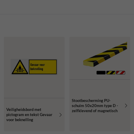
Stootbescherming PU-
schuim 50x20mm type D -
Veiligheidsbord met
zelfklevend of magnetisch
pictogram en tekst Gevaar
voor beknelling