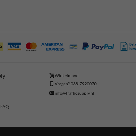
Beta
is m
ply
Winkelmand
Vragen? 038-7920070
info@trafficsupply.nl
/ FAQ