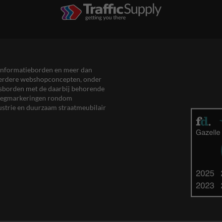
en informatieborden en meer dan
meerdere webshopconcepten, onder
eersborden met de daarbij behorende
, wegmarkeringen rondom
ustrie en duurzaam straatmeubilair