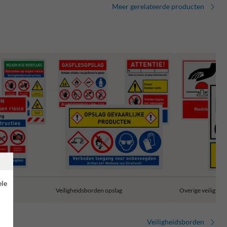
Meer gerelateerde producten
ele
jn en
Veiligheidsborden opslag
Overige veilighei
Veiligheidsborden