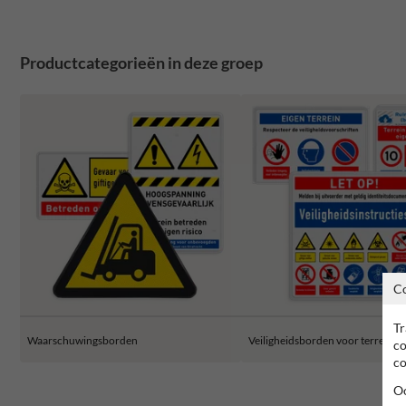
Productcategorieën in deze groep
C
Tr
Waarschuwingsborden
Veiligheidsborden voor terrein
co
co
Oo