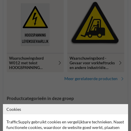
Waarschuwingsbord
Waarschuwingsbord -
W012 met tekst
Gevaar voor vorkheftrucks
HOOGSPANNING
en andere industriële
LEVENSGEVAARLIJK
voertuigen
Meer gerelateerde producten
Productcategorieën in deze groep
Cookies
TrafficSupply gebruikt cookies en vergelijkbare technieken. Naast
functionele cookies, waardoor de website goed werkt, plaatsen