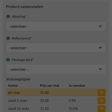
Product samenstellen
Afmeting*
Reflecterend*
Montage bord*
Volumeprijzen
Aantal
Prijs per stuk
Je voordeel
per stuk
35,00
vanaf 5 stuks
33,30
4,9
%
vanaf 10 stuks
31,50
10,0
%