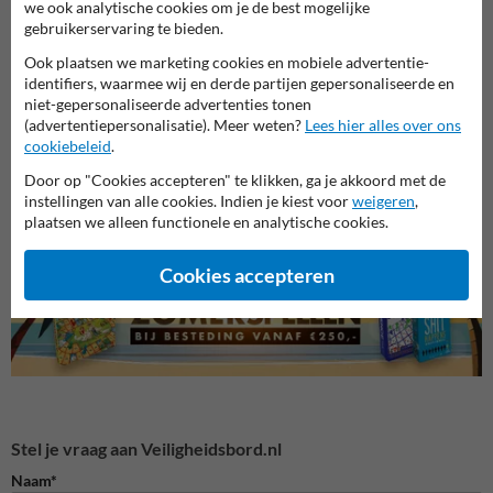
we ook analytische cookies om je de best mogelijke
gebruikerservaring te bieden.
Ook plaatsen we marketing cookies en mobiele advertentie-
identifiers, waarmee wij en derde partijen gepersonaliseerde en
niet-gepersonaliseerde advertenties tonen
(advertentiepersonalisatie). Meer weten?
Lees hier alles over ons
Veiligheidsborden voor
cookiebeleid
.
Waarschuwingsborden
Bouwp
terrein
Door op "Cookies accepteren" te klikken, ga je akkoord met de
instellingen van alle cookies. Indien je kiest voor
weigeren
,
Veiligheidsborden
plaatsen we alleen functionele en analytische cookies.
Cookies accepteren
Stel je vraag aan Veiligheidsbord.nl
Naam*