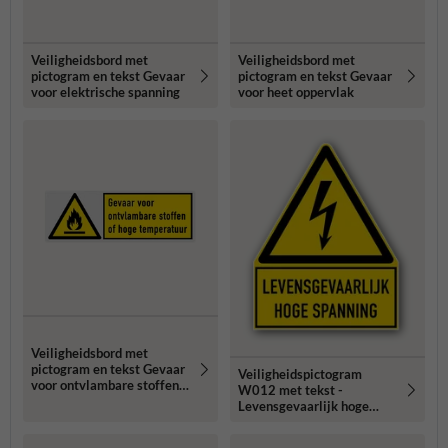
Veiligheidsbord met
Veiligheidsbord met
pictogram en tekst Gevaar
pictogram en tekst Gevaar
voor elektrische spanning
voor heet oppervlak
Veiligheidsbord met
pictogram en tekst Gevaar
Veiligheidspictogram
voor ontvlambare stoffen
W012 met tekst -
of hoge temperatuur
Levensgevaarlijk hoge
spanning - reflecterend