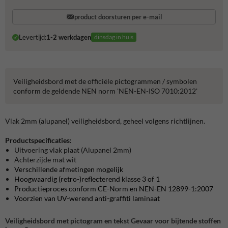
product doorsturen per e-mail
Levertijd:
1-2 werkdagen
dinsdag in huis
Veiligheidsbord met de officiële pictogrammen / symbolen
conform de geldende NEN norm 'NEN-EN-ISO 7010:2012'
Vlak 2mm (alupanel) veiligheidsbord, geheel volgens richtlijnen.
Productspecificaties:
Uitvoering vlak plaat (Alupanel 2mm)
Achterzijde mat wit
Verschillende afmetingen mogelijk
Hoogwaardig (retro-)reflecterend klasse 3 of 1
Productieproces conform CE-Norm en NEN-EN 12899-1:2007
Voorzien van UV-werend anti-graffiti laminaat
Veiligheidsbord met pictogram en tekst Gevaar voor bijtende stoffen