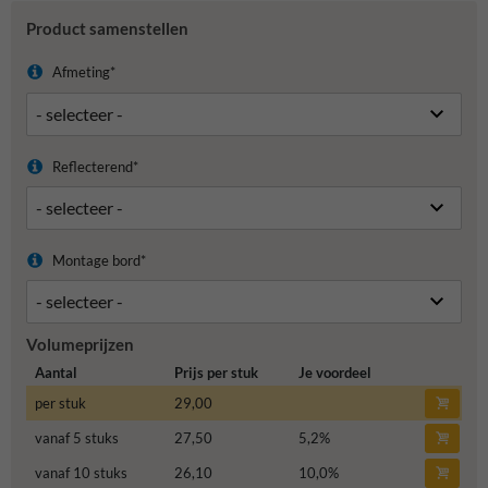
Product samenstellen
Afmeting*
Reflecterend*
Montage bord*
Volumeprijzen
Aantal
Prijs per stuk
Je voordeel
per stuk
29,00
vanaf 5 stuks
27,50
5,2
%
vanaf 10 stuks
26,10
10,0
%