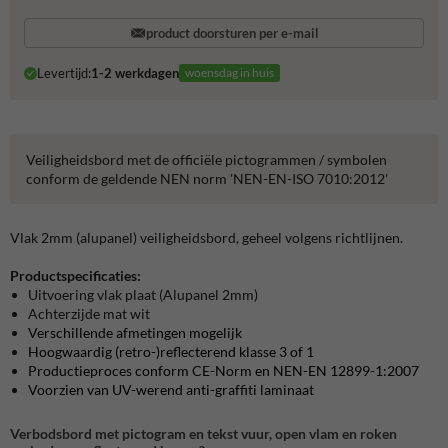
product doorsturen per e-mail
Levertijd:
1-2 werkdagen
woensdag in huis
Veiligheidsbord met de officiële pictogrammen / symbolen
conform de geldende NEN norm 'NEN-EN-ISO 7010:2012'
Vlak 2mm (alupanel) veiligheidsbord, geheel volgens richtlijnen.
Productspecificaties:
Uitvoering vlak plaat (Alupanel 2mm)
Achterzijde mat wit
Verschillende afmetingen mogelijk
Hoogwaardig (retro-)reflecterend klasse 3 of 1
Productieproces conform CE-Norm en NEN-EN 12899-1:2007
Voorzien van UV-werend anti-graffiti laminaat
Verbodsbord met pictogram en tekst vuur, open vlam en roken