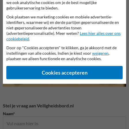
we ook analytische cookies om je de best mogelijke
gebruikerservaring te bieden.
Ook plaatsen we marketing cookies en mobiele advertentie-
identifiers, waarmee wij en derde partijen gepersonaliseerde en
Veiligheidsborden voor
niet-gepersonaliseerde advertenties tonen
Verbodsborden
Bouwp
terrein
(advertentiepersonalisatie). Meer weten?
Lees hier alles over ons
cookiebeleid
.
Veiligheidsborden
Door op "Cookies accepteren" te klikken, ga je akkoord met de
instellingen van alle cookies. Indien je kiest voor
weigeren
,
plaatsen we alleen functionele en analytische cookies.
Cookies accepteren
Stel je vraag aan Veiligheidsbord.nl
Naam*