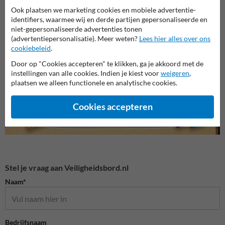
Ook plaatsen we marketing cookies en mobiele advertentie-
identifiers, waarmee wij en derde partijen gepersonaliseerde en
niet-gepersonaliseerde advertenties tonen
Veiligheidsborden voor
Verbodsborden
Bouwp
terrein
(advertentiepersonalisatie). Meer weten?
Lees hier alles over ons
cookiebeleid
.
Door op "Cookies accepteren" te klikken, ga je akkoord met de
Veiligheidsborden
instellingen van alle cookies. Indien je kiest voor
weigeren
,
plaatsen we alleen functionele en analytische cookies.
Cookies accepteren
Stel je vraag aan Veiligheidsbord.nl
Naam*
Bedrijfsnaam