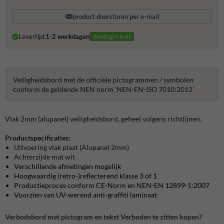
product doorsturen per e-mail
Levertijd:
1-2 werkdagen
dinsdag in huis
Veiligheidsbord met de officiële pictogrammen / symbolen
conform de geldende NEN norm 'NEN-EN-ISO 7010:2012'
Vlak 2mm (alupanel) veiligheidsbord, geheel volgens richtlijnen.
Productspecificaties:
Uitvoering vlak plaat (Alupanel 2mm)
Achterzijde mat wit
Verschillende afmetingen mogelijk
Hoogwaardig (retro-)reflecterend klasse 3 of 1
Productieproces conform CE-Norm en NEN-EN 12899-1:2007
Voorzien van UV-werend anti-graffiti laminaat
Verbodsbord met pictogram en tekst Verboden te zitten kopen?