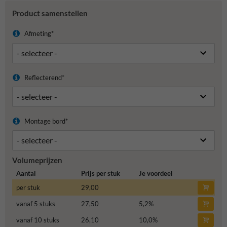
Product samenstellen
Afmeting*
Reflecterend*
Montage bord*
Volumeprijzen
Aantal
Prijs per stuk
Je voordeel
per stuk
29,00
vanaf 5 stuks
27,50
5,2
%
vanaf 10 stuks
26,10
10,0
%