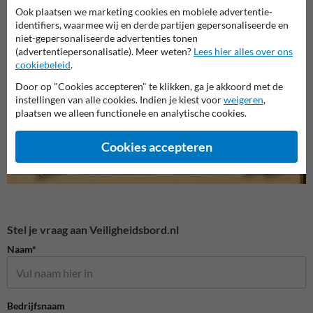
Ook plaatsen we marketing cookies en mobiele advertentie-
identifiers, waarmee wij en derde partijen gepersonaliseerde en
Veiligheidsborden voor
niet-gepersonaliseerde advertenties tonen
Verbodsborden
Bouwp
terrein
(advertentiepersonalisatie). Meer weten?
Lees hier alles over ons
cookiebeleid
.
Veiligheidsborden
Door op "Cookies accepteren" te klikken, ga je akkoord met de
instellingen van alle cookies. Indien je kiest voor
weigeren
,
plaatsen we alleen functionele en analytische cookies.
Cookies accepteren
Stel je vraag aan Veiligheidsbord.nl
Naam*
Bedrijfsnaam