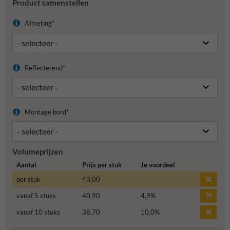
Product samenstellen
Afmeting*
Reflecterend*
Montage bord*
Volumeprijzen
Aantal
Prijs per stuk
Je voordeel
per stuk
43,00
vanaf 5 stuks
40,90
4,9
%
vanaf 10 stuks
38,70
10,0
%