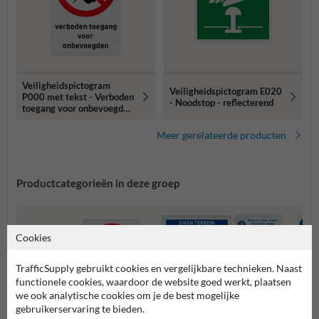
Veiligheidspictogram
Veiligheidspictogram E020
P000 met tekst - Verboden
- Noodstop - reflecterend
toegang voor onbevoegden
reflecterend
Meer gerelateerde producten
Productcategorieën in deze groep
Cookies
TrafficSupply gebruikt cookies en vergelijkbare technieken. Naast
functionele cookies, waardoor de website goed werkt, plaatsen
we ook analytische cookies om je de best mogelijke
gebruikerservaring te bieden.