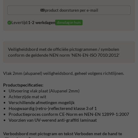
product doorsturen per e-mail
Levertijd:
1-2 werkdagen
dinsdag in huis
Veiligheidsbord met de officiële pictogrammen / symbolen
conform de geldende NEN norm 'NEN-EN-ISO 7010:2012'
Vlak 2mm (alupanel) veiligheidsbord, geheel volgens richtlijnen.
Productspecificaties:
Uitvoering vlak plaat (Alupanel 2mm)
Achterzijde mat wit
Verschillende afmetingen mogelijk
Hoogwaardig (retro-)reflecterend klasse 3 of 1
Productieproces conform CE-Norm en NEN-EN 12899-1:2007
Voorzien van UV-werend anti-graffiti laminaat
Verbodsbord met pictogram en tekst Verboden met de hand te