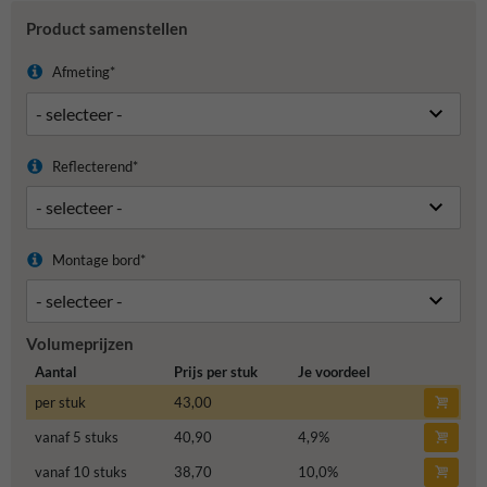
Product samenstellen
Afmeting*
Reflecterend*
Montage bord*
Volumeprijzen
Aantal
Prijs per stuk
Je voordeel
per stuk
43,00
vanaf 5 stuks
40,90
4,9
%
vanaf 10 stuks
38,70
10,0
%