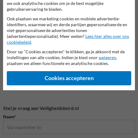
we ook analytische cookies om je de best mogelijke
gebruikerservaring te bieden.
Ook plaatsen we marketing cookies en mobiele advertentie-
Veiligheidsborden voor
identifiers, waarmee wij en derde partijen gepersonaliseerde en
Verbodsborden
Bouwp
terrein
niet-gepersonaliseerde advertenties tonen
(advertentiepersonalisatie). Meer weten?
Lees hier alles over ons
cookiebeleid
.
Veiligheidsborden
Door op "Cookies accepteren" te klikken, ga je akkoord met de
instellingen van alle cookies. Indien je kiest voor
weigeren
,
plaatsen we alleen functionele en analytische cookies.
Cookies accepteren
Stel je vraag aan Veiligheidsbord.nl
Naam*