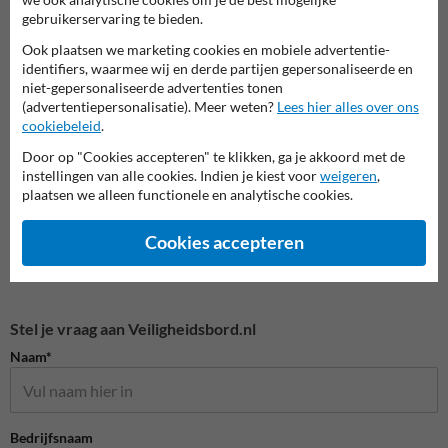
gebruikerservaring te bieden.
Ook plaatsen we marketing cookies en mobiele advertentie-
Veiligheidsborden magazijn
Veiligheidsborden voor
Bouwp
identifiers, waarmee wij en derde partijen gepersonaliseerde en
en werkplaats
terrein
niet-gepersonaliseerde advertenties tonen
(advertentiepersonalisatie). Meer weten?
Lees hier alles over ons
Veiligheidsborden
cookiebeleid
.
Door op "Cookies accepteren" te klikken, ga je akkoord met de
instellingen van alle cookies. Indien je kiest voor
weigeren
,
plaatsen we alleen functionele en analytische cookies.
Cookies accepteren
Stel je vraag aan Veiligheidsbord.nl
Naam*
Bedrijfsnaam