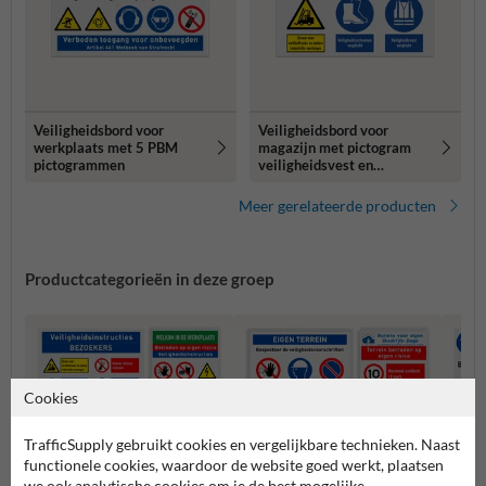
Veiligheidsbord voor
Veiligheidsbord voor
werkplaats met 5 PBM
magazijn met pictogram
pictogrammen
veiligheidsvest en
schoenen verplicht
Meer gerelateerde producten
Productcategorieën in deze groep
Cookies
TrafficSupply gebruikt cookies en vergelijkbare technieken. Naast
functionele cookies, waardoor de website goed werkt, plaatsen
we ook analytische cookies om je de best mogelijke