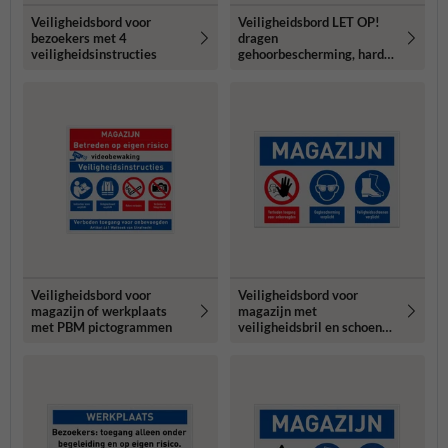
Veiligheidsbord voor
Veiligheidsbord LET OP!
bezoekers met 4
dragen
veiligheidsinstructies
gehoorbescherming, hard
geluid
Veiligheidsbord voor
Veiligheidsbord voor
magazijn of werkplaats
magazijn met
met PBM pictogrammen
veiligheidsbril en schoenen
verplicht