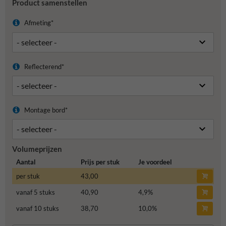
Product samenstellen
Afmeting*
Reflecterend*
Montage bord*
Volumeprijzen
Aantal
Prijs per stuk
Je voordeel
per stuk
43,00
vanaf 5 stuks
40,90
4,9
%
vanaf 10 stuks
38,70
10,0
%