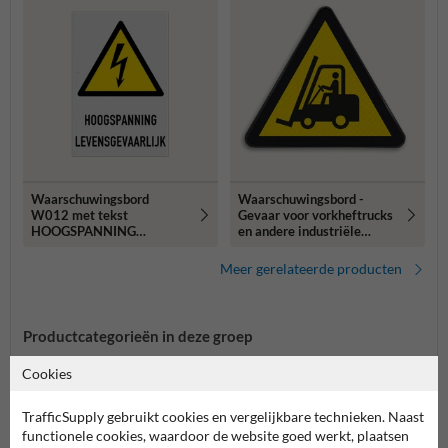
Waarschuwingsbord
Waarschuwingsbord -
W012 met tekst
Gevaar voor vorkheftrucks
HOOGSPANNING
en andere industriële
LEVENSGEVAARLIJK
voertuigen
Meer gerelateerde producten
Productcategorieën in deze groep
Cookies
TrafficSupply gebruikt cookies en vergelijkbare technieken. Naast
functionele cookies, waardoor de website goed werkt, plaatsen