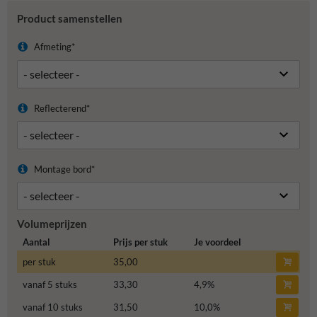
Product samenstellen
Afmeting*
Reflecterend*
Montage bord*
Volumeprijzen
Aantal
Prijs per stuk
Je voordeel
per stuk
35,00
vanaf 5 stuks
33,30
4,9
%
vanaf 10 stuks
31,50
10,0
%