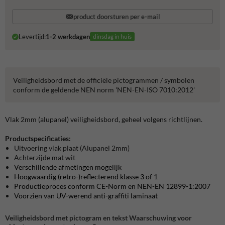
product doorsturen per e-mail
Levertijd:
1-2 werkdagen
dinsdag in huis
Veiligheidsbord met de officiële pictogrammen / symbolen
conform de geldende NEN norm 'NEN-EN-ISO 7010:2012'
Vlak 2mm (alupanel) veiligheidsbord, geheel volgens richtlijnen.
Productspecificaties:
Uitvoering vlak plaat (Alupanel 2mm)
Achterzijde mat wit
Verschillende afmetingen mogelijk
Hoogwaardig (retro-)reflecterend klasse 3 of 1
Productieproces conform CE-Norm en NEN-EN 12899-1:2007
Voorzien van UV-werend anti-graffiti laminaat
Veiligheidsbord met pictogram en tekst Waarschuwing voor