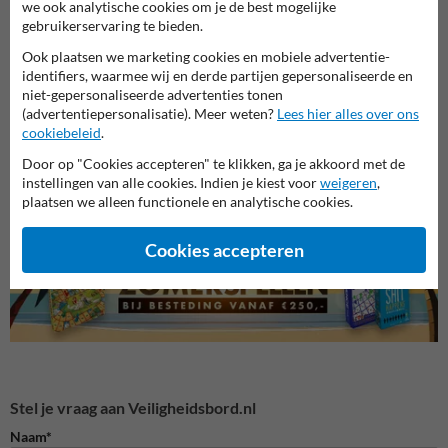
we ook analytische cookies om je de best mogelijke
gebruikerservaring te bieden.
Ook plaatsen we marketing cookies en mobiele advertentie-
identifiers, waarmee wij en derde partijen gepersonaliseerde en
niet-gepersonaliseerde advertenties tonen
(advertentiepersonalisatie). Meer weten?
Lees hier alles over ons
Veiligheidsborden voor
cookiebeleid
.
Waarschuwingsborden
Bouwp
terrein
Door op "Cookies accepteren" te klikken, ga je akkoord met de
instellingen van alle cookies. Indien je kiest voor
weigeren
,
Veiligheidsborden
plaatsen we alleen functionele en analytische cookies.
Cookies accepteren
Stel je vraag aan Veiligheidsbord.nl
Naam*