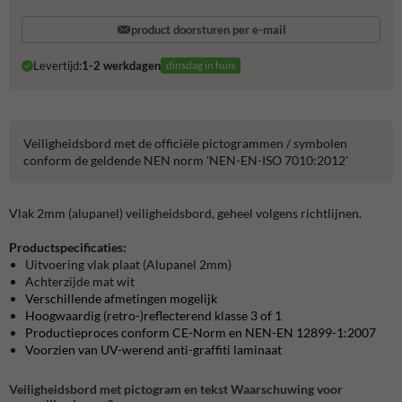
product doorsturen per e-mail
Levertijd:
1-2 werkdagen
dinsdag in huis
Veiligheidsbord met de officiële pictogrammen / symbolen
conform de geldende NEN norm 'NEN-EN-ISO 7010:2012'
Vlak 2mm (alupanel) veiligheidsbord, geheel volgens richtlijnen.
Productspecificaties:
Uitvoering vlak plaat (Alupanel 2mm)
Achterzijde mat wit
Verschillende afmetingen mogelijk
Hoogwaardig (retro-)reflecterend klasse 3 of 1
Productieproces conform CE-Norm en NEN-EN 12899-1:2007
Voorzien van UV-werend anti-graffiti laminaat
Veiligheidsbord met pictogram en tekst Waarschuwing voor