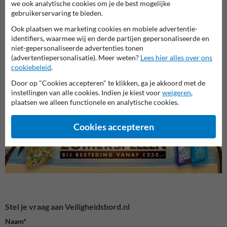
we ook analytische cookies om je de best mogelijke
gebruikerservaring te bieden.
Ook plaatsen we marketing cookies en mobiele advertentie-
identifiers, waarmee wij en derde partijen gepersonaliseerde en
niet-gepersonaliseerde advertenties tonen
(advertentiepersonalisatie). Meer weten?
Lees hier alles over ons
Veiligheidsborden voor
cookiebeleid
.
Waarschuwingsborden
Bouwp
terrein
Door op "Cookies accepteren" te klikken, ga je akkoord met de
instellingen van alle cookies. Indien je kiest voor
weigeren
,
Veiligheidsborden
plaatsen we alleen functionele en analytische cookies.
Cookies accepteren
Stel je vraag aan Veiligheidsbord.nl
Naam*