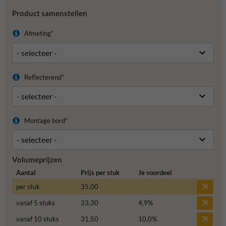
Product samenstellen
Afmeting*
Reflecterend*
Montage bord*
Volumeprijzen
Aantal
Prijs per stuk
Je voordeel
per stuk
35,00
vanaf 5 stuks
33,30
4,9
%
vanaf 10 stuks
31,50
10,0
%