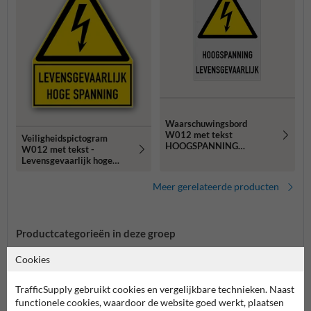
Waarschuwingsbord
W012 met tekst
Veiligheidspictogram
HOOGSPANNING
W012 met tekst -
LEVENSGEVAARLIJK
Levensgevaarlijk hoge
spanning - reflecterend
Meer gerelateerde producten
Productcategorieën in deze groep
Cookies
TrafficSupply gebruikt cookies en vergelijkbare technieken. Naast
functionele cookies, waardoor de website goed werkt, plaatsen