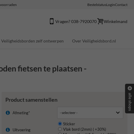
e voorraden
Bestelstatus
Login
Contact
Vragen? 038-7920070
Winkelmand
Veiligheidsborden zelf ontwerpen
Over Veiligheidsbord.nl
den fietsen te plaatsen -
alle shops
Product samenstellen
Afmeting*
Sticker
Vlak bord (2mm) ( +30%)
Uitvoering