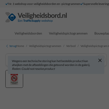
Nr. 1 webshop voor veiligheidsborden en -pictogrammen
Supersnelle levering
Veiligheidsborden
Veiligheidspictogrammen
Bouwplaa
terug
Home
Veiligheidspictogrammen
Verbod
Veiligheidspictogram m
Wegens een technische storing kan het bestelde product kan
afwijken met de afbeeldingen die getoond worden in de galerij.
Reden: Could not resolve product