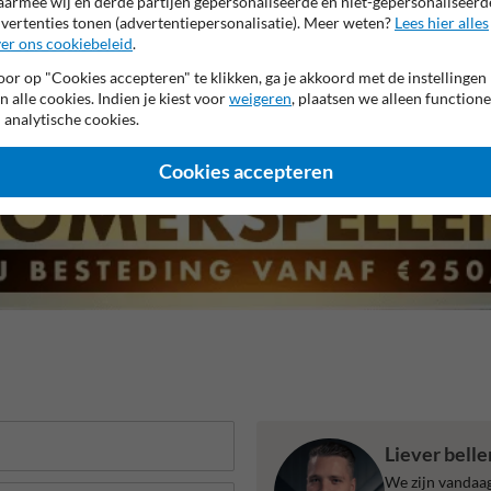
armee wij en derde partijen gepersonaliseerde en niet-gepersonaliseerd
vertenties tonen (advertentiepersonalisatie). Meer weten?
Lees hier alles
er ons cookiebeleid
.
r garantie op reflecterende folie
Anti-graffiti laminaat
Eige
or op "Cookies accepteren" te klikken, ga je akkoord met de instellingen
n alle cookies. Indien je kiest voor
weigeren
, plaatsen we alleen functione
 analytische cookies.
Cookies accepteren
Liever bell
We zijn vandaag