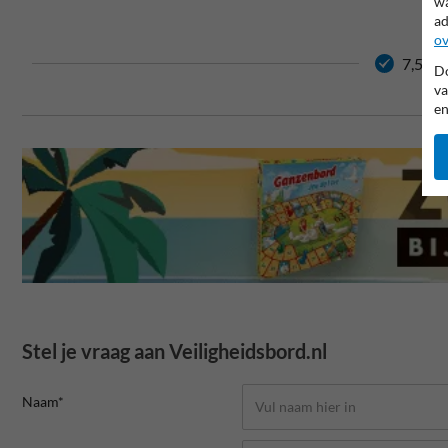
wa
ad
ov
7,5 jaa
Do
va
en
Stel je vraag aan Veiligheidsbord.nl
Naam*