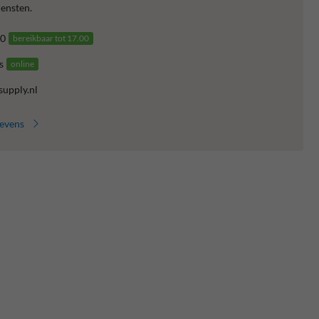
ensten.
0
bereikbaar tot 17.00
s
online
supply.nl
gevens