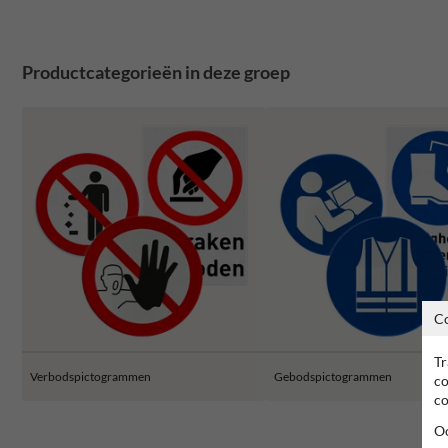
Productcategorieën in deze groep
C
Tr
Verbodspictogrammen
Gebodspictogrammen
co
co
Oo