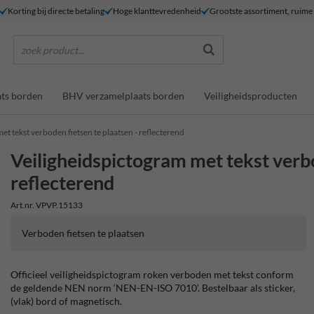
Korting bij directe betaling
Hoge klanttevredenheid
Grootste assortiment, ruim
zoek product...
ts borden
BHV verzamelplaats borden
Veiligheidsproducten
et tekst verboden fietsen te plaatsen - reflecterend
Veiligheidspictogram met tekst verbo
reflecterend
Art.nr. VPVP.15133
Verboden fietsen te plaatsen
Officieel veiligheidspictogram roken verboden met tekst conform
de geldende NEN norm ‘NEN-EN-ISO 7010’. Bestelbaar als sticker,
(vlak) bord of magnetisch.