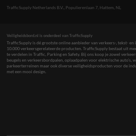
TrafficSupply Netherlands B.V.,
Populierenlaan 7
,
Hattem, NL
Veiligheidsbord.nl is onderdeel van TrafficSupply
TrafficSupply is dé grootste online aanbieder van verkeers-, tekst- 
10.000 verkeersgerelateerde producten. TrafficSupply bestaat uit 
te verdelen in Traffic, Parking en Safety. Bij ons koop je zowel verk
beugels en verkeersbordpalen, oplaadpalen voor elektrische auto’s
parkeerterreinen maar ook diverse veiligheidsproducten voor de ind
met een mooi design.