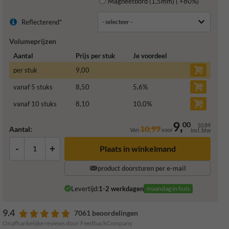
Magneetbord (1,5mm) ( +80%)
Reflecterend*
Volumeprijzen
Aantal
Prijs per stuk
Je voordeel
per stuk
9,00
vanaf 5 stuks
8,50
5,6
%
vanaf 10 stuks
8,10
10,0
%
9,
00
10,89
10,99
Aantal:
Van
voor
incl. btw
-
+
Plaats in winkelmand
product doorsturen per e-mail
Levertijd:
1-2 werkdagen
maandag in huis
9.4
7061 beoordelingen
Onafhankelijke reviews door FeedbackCompany