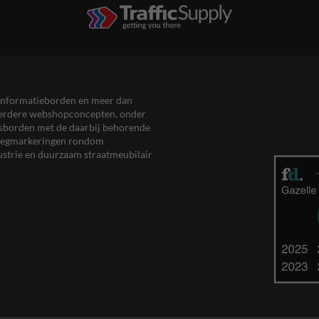
en informatieborden en meer dan
meerdere webshopconcepten, onder
eersborden met de daarbij behorende
, wegmarkeringen rondom
ustrie en duurzaam straatmeubilair