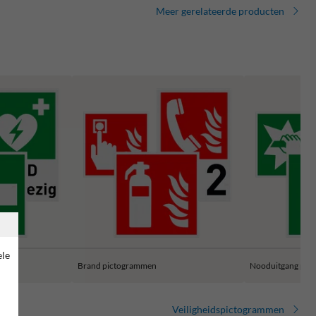
Meer gerelateerde producten
ele
Brand pictogrammen
Nooduitgang pic
Veiligheidspictogrammen