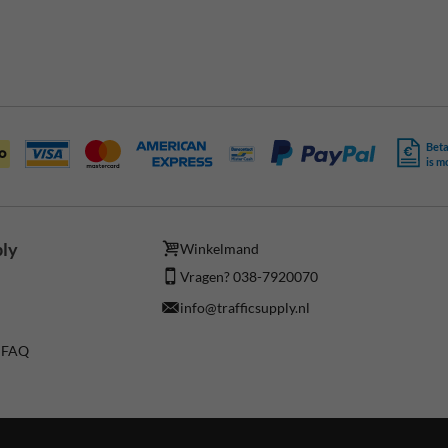
Beta
is m
ply
Winkelmand
Vragen? 038-7920070
info@trafficsupply.nl
/ FAQ