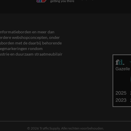
en informatieborden en meer dan
meerdere webshopconcepten, onder
eersborden met de daarbij behorende
, wegmarkeringen rondom
ustrie en duurzaam straatmeubilair
© 2026 TrafficSupply. Alle rechten voorbehouden.