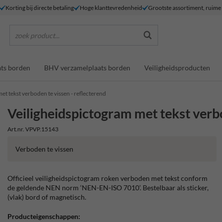
Korting bij directe betaling
Hoge klanttevredenheid
Grootste assortiment, ruim
zoek product...
ts borden
BHV verzamelplaats borden
Veiligheidsproducten
et tekst verboden te vissen - reflecterend
Veiligheidspictogram met tekst verbo
Art.nr. VPVP.15143
Verboden te vissen
Officieel veiligheidspictogram roken verboden met tekst conform
de geldende NEN norm ‘NEN-EN-ISO 7010’. Bestelbaar als sticker,
(vlak) bord of magnetisch.
Producteigenschappen: