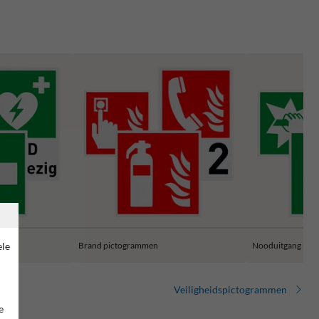
ele
Brand pictogrammen
Nooduitgang pic
Veiligheidspictogrammen
e