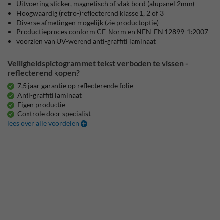
Uitvoering sticker, magnetisch of vlak bord (alupanel 2mm)
Hoogwaardig (retro-)reflecterend klasse 1, 2 of 3
Diverse afmetingen mogelijk (zie productoptie)
Productieproces conform CE-Norm en NEN-EN 12899-1:2007
voorzien van UV-werend anti-graffiti laminaat
Veiligheidspictogram met tekst verboden te vissen -
reflecterend kopen?
7,5 jaar garantie op reflecterende folie
Anti-graffiti laminaat
Eigen productie
Controle door specialist
lees over alle voordelen