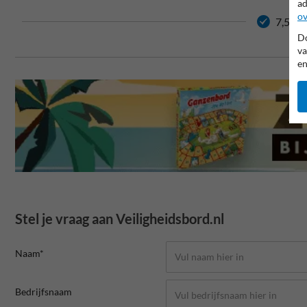
ad
ov
7,5 jaa
Do
va
en
Stel je vraag aan Veiligheidsbord.nl
Naam*
Bedrijfsnaam