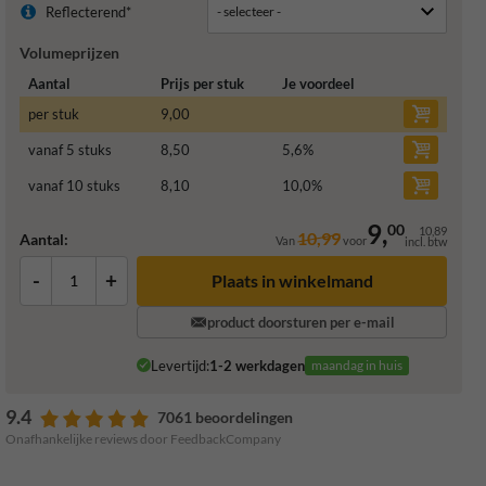
Reflecterend*
Volumeprijzen
Aantal
Prijs per stuk
Je voordeel
per stuk
9,00
vanaf 5 stuks
8,50
5,6
%
vanaf 10 stuks
8,10
10,0
%
9,
00
10,89
10,99
Aantal:
Van
voor
incl. btw
-
+
Plaats in winkelmand
product doorsturen per e-mail
Levertijd:
1-2 werkdagen
maandag in huis
9.4
7061 beoordelingen
Onafhankelijke reviews door FeedbackCompany