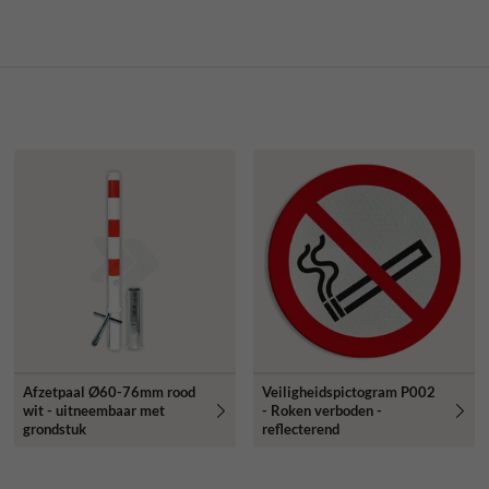
Afzetpaal Ø60-76mm rood
Veiligheidspictogram P002
wit - uitneembaar met
- Roken verboden -
grondstuk
reflecterend