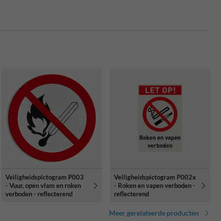
Veiligheidspictogram P003
Veiligheidspictogram P002x
- Vuur, open vlam en roken
- Roken en vapen verboden -
verboden - reflecterend
reflecterend
Meer gerelateerde producten