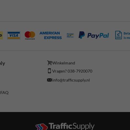
Beta
is m
ply
Winkelmand
Vragen? 038-7920070
info@trafficsupply.nl
/ FAQ