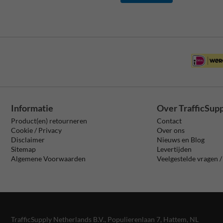
Informatie
Over TrafficSup
Product(en) retourneren
Contact
Cookie / Privacy
Over ons
Disclaimer
Nieuws en Blog
Sitemap
Levertijden
Algemene Voorwaarden
Veelgestelde vragen 
TrafficSupply Netherlands B.V.,
Populierenlaan 7
,
Hattem, NL