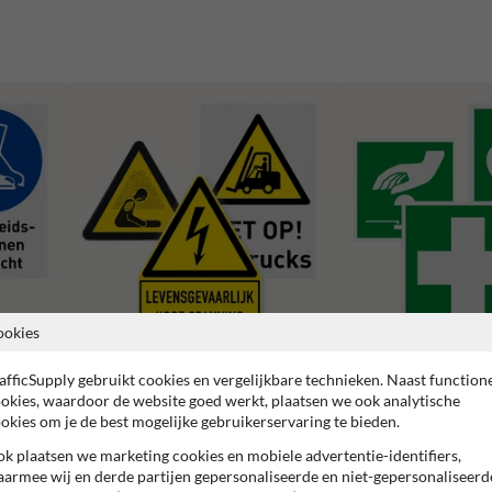
ookies
afficSupply gebruikt cookies en vergelijkbare technieken. Naast function
Waarschuwingspictogrammen
Reddingspictogrammen
okies, waardoor de website goed werkt, plaatsen we ook analytische
okies om je de best mogelijke gebruikerservaring te bieden.
k plaatsen we marketing cookies en mobiele advertentie-identifiers,
armee wij en derde partijen gepersonaliseerde en niet-gepersonaliseerd