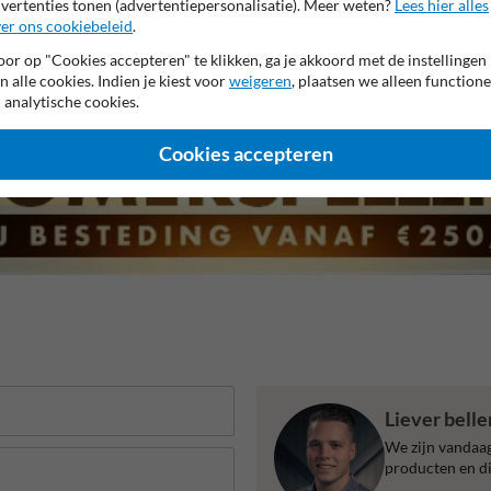
vertenties tonen (advertentiepersonalisatie). Meer weten?
Lees hier alles
er ons cookiebeleid
.
r garantie op reflecterende folie
Anti-graffiti laminaat
Eige
or op "Cookies accepteren" te klikken, ga je akkoord met de instellingen
n alle cookies. Indien je kiest voor
weigeren
, plaatsen we alleen functione
 analytische cookies.
Cookies accepteren
Liever bell
We zijn vandaag
producten en di