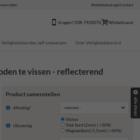
e voorraden
Bestelstatus
Login
Contact
Vragen? 038-7920070
Winkelmand
Veiligheidsborden zelf ontwerpen
Over Veiligheidsbord.nl
den te vissen - reflecterend
Product samenstellen
alle shops
Afmeting*
Sticker
Vlak bord (2mm) ( +30%)
Uitvoering
Magneetbord (1,5mm) ( +80%)