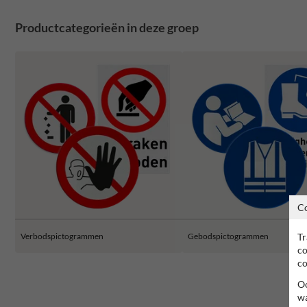
Productcategorieën in deze groep
C
Tr
Verbodspictogrammen
Gebodspictogrammen
co
co
Oo
wa