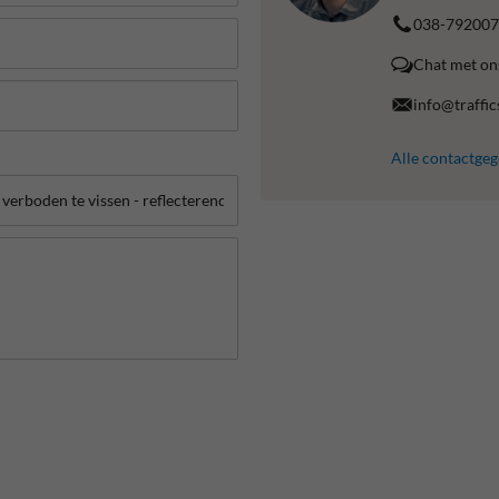
038-792007
Chat met on
info@traffic
Alle contactge