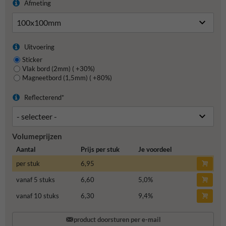
Afmeting
Uitvoering
Sticker
Vlak bord (2mm) ( +30%)
Magneetbord (1,5mm) ( +80%)
Reflecterend*
Volumeprijzen
Aantal
Prijs per stuk
Je voordeel
per stuk
6,95
vanaf 5 stuks
6,60
5,0
%
vanaf 10 stuks
6,30
9,4
%
product doorsturen per e-mail