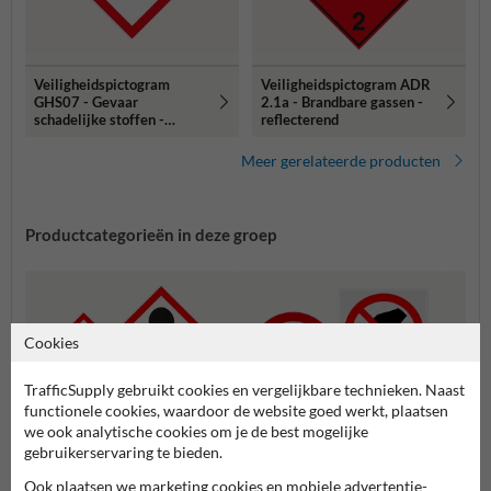
Veiligheidspictogram
Veiligheidspictogram ADR
GHS07 - Gevaar
2.1a - Brandbare gassen -
schadelijke stoffen -
reflecterend
reflecterend
Meer gerelateerde producten
Productcategorieën in deze groep
Cookies
TrafficSupply gebruikt cookies en vergelijkbare technieken. Naast
functionele cookies, waardoor de website goed werkt, plaatsen
we ook analytische cookies om je de best mogelijke
gebruikerservaring te bieden.
Ook plaatsen we marketing cookies en mobiele advertentie-