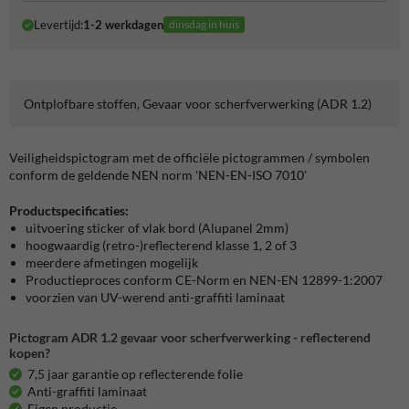
Levertijd:
1-2 werkdagen
dinsdag in huis
Ontplofbare stoffen, Gevaar voor scherfverwerking (ADR 1.2)
Veiligheidspictogram met de officiële pictogrammen / symbolen
conform de geldende NEN norm 'NEN-EN-ISO 7010'
Productspecificaties:
uitvoering sticker of vlak bord (Alupanel 2mm)
hoogwaardig (retro-)reflecterend klasse 1, 2 of 3
meerdere afmetingen mogelijk
Productieproces conform CE-Norm en NEN-EN 12899-1:2007
voorzien van UV-werend anti-graffiti laminaat
Pictogram ADR 1.2 gevaar voor scherfverwerking - reflecterend
kopen?
7,5 jaar garantie op reflecterende folie
Anti-graffiti laminaat
Eigen productie