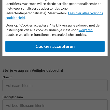
identifiers, waarmee wij en derde partijen gepersonaliseerde en
ADR en GHS pictogrammen
Verbodspictogrammen
Gebod
niet-gepersonaliseerde advertenties tonen
(advertentiepersonalisatie). Meer weten?
Lees hier alles over ons
cookiebeleid
.
Veiligheidspictogrammen
Door op "Cookies accepteren" te klikken, ga je akkoord met de
instellingen van alle cookies. Indien je kiest voor
weigeren
,
plaatsen we alleen functionele en analytische cookies.
Cookies accepteren
Stel je vraag aan Veiligheidsbord.nl
Naam*
Bedrijfsnaam