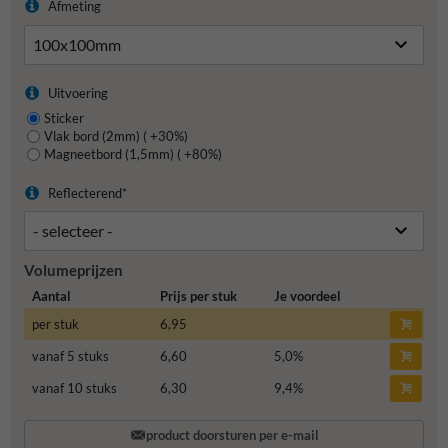
Afmeting
Uitvoering
Sticker
Vlak bord (2mm) ( +30%)
Magneetbord (1,5mm) ( +80%)
Reflecterend*
Volumeprijzen
Aantal
Prijs per stuk
Je voordeel
per stuk
6,95
vanaf 5 stuks
6,60
5,0
%
vanaf 10 stuks
6,30
9,4
%
product doorsturen per e-mail