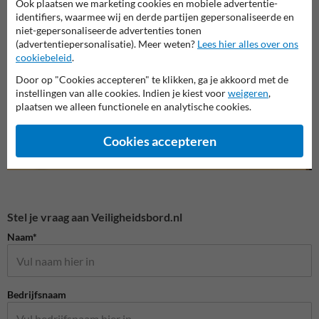
Ook plaatsen we marketing cookies en mobiele advertentie-
identifiers, waarmee wij en derde partijen gepersonaliseerde en
ADR en GHS pictogrammen
Verbodspictogrammen
Gebod
niet-gepersonaliseerde advertenties tonen
(advertentiepersonalisatie). Meer weten?
Lees hier alles over ons
cookiebeleid
.
Veiligheidspictogrammen
Door op "Cookies accepteren" te klikken, ga je akkoord met de
instellingen van alle cookies. Indien je kiest voor
weigeren
,
plaatsen we alleen functionele en analytische cookies.
Cookies accepteren
Stel je vraag aan Veiligheidsbord.nl
Naam*
Bedrijfsnaam