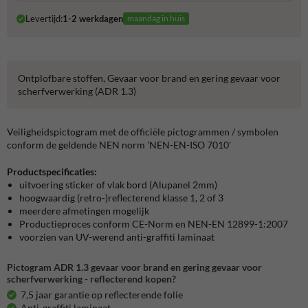
Levertijd:
1-2 werkdagen
maandag in huis
Ontplofbare stoffen, Gevaar voor brand en gering gevaar voor
scherfverwerking (ADR 1.3)
Veiligheidspictogram met de officiële pictogrammen / symbolen
conform de geldende NEN norm 'NEN-EN-ISO 7010'
Productspecificaties:
uitvoering sticker of vlak bord (Alupanel 2mm)
hoogwaardig (retro-)reflecterend klasse 1, 2 of 3
meerdere afmetingen mogelijk
Productieproces conform CE-Norm en NEN-EN 12899-1:2007
voorzien van UV-werend anti-graffiti laminaat
Pictogram ADR 1.3 gevaar voor brand en gering gevaar voor
scherfverwerking - reflecterend kopen?
7,5 jaar garantie op reflecterende folie
Anti-graffiti laminaat