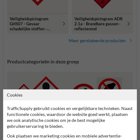
Veiligheidspictogram
Veiligheidspictogram ADR
GHS07 - Gevaar
2.1a - Brandbare gassen -
schadelijke stoffen -
reflecterend
reflecterend
Meer gerelateerde producten
Productcategorieën in deze groep
Cookies
TrafficSupply gebruikt cookies en vergelijkbare technieken. Naast
functionele cookies, waardoor de website goed werkt, plaatsen
we ook analytische cookies om je de best mogelijke
gebruikerservaring te bieden.
Ook plaatsen we marketing cookies en mobiele advertentie-
ADR en GHS pictogrammen
Verbodspictogrammen
Gebod