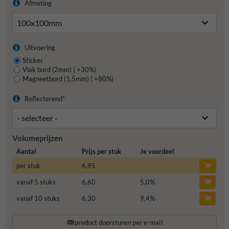
Afmeting
Uitvoering
Sticker
Vlak bord (2mm) ( +30%)
Magneetbord (1,5mm) ( +80%)
Reflecterend*
Volumeprijzen
Aantal
Prijs per stuk
Je voordeel
per stuk
6,95
vanaf 5 stuks
6,60
5,0
%
vanaf 10 stuks
6,30
9,4
%
product doorsturen per e-mail