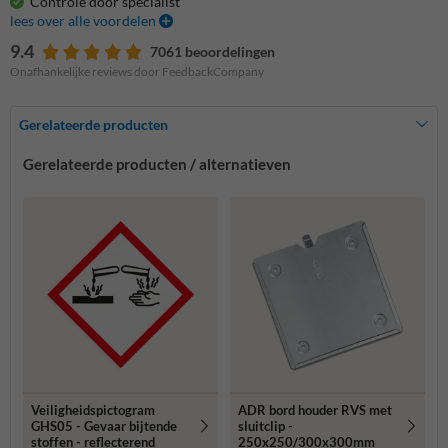
Controle door specialist
lees over alle voordelen
9.4
7061 beoordelingen
Onafhankelijke reviews door FeedbackCompany
Gerelateerde producten
Gerelateerde producten / alternatieven
Veiligheidspictogram
ADR bord houder RVS met
GHS05 - Gevaar bijtende
sluitclip -
stoffen - reflecterend
250x250/300x300mm