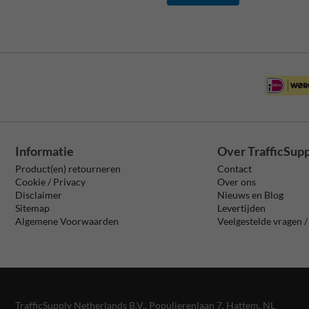
Informatie
Over TrafficSup
Product(en) retourneren
Contact
Cookie / Privacy
Over ons
Disclaimer
Nieuws en Blog
Sitemap
Levertijden
Algemene Voorwaarden
Veelgestelde vragen 
TrafficSupply Netherlands B.V.,
Populierenlaan 7
,
Hattem, NL