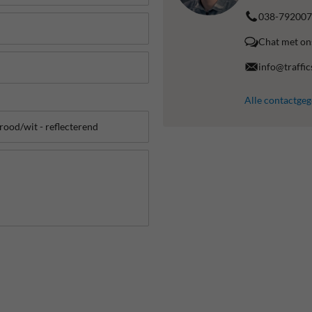
038-792007
Chat met on
info@traffic
Alle contactge