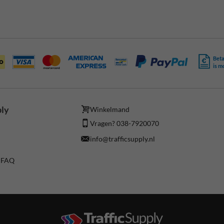
Beta
is m
ply
Winkelmand
Vragen? 038-7920070
info@trafficsupply.nl
/ FAQ