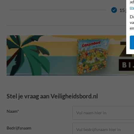
ad
ov
15 jaar
Do
va
en
Stel je vraag aan Veiligheidsbord.nl
Naam*
Bedrijfsnaam