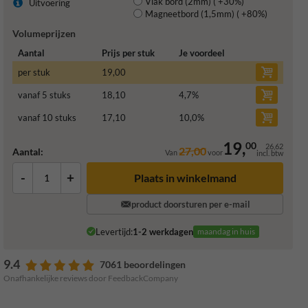
Vlak bord (2mm) ( +30%)
Uitvoering
Magneetbord (1,5mm) ( +80%)
Volumeprijzen
Aantal
Prijs per stuk
Je voordeel
per stuk
19,00
vanaf 5 stuks
18,10
4,7
%
vanaf 10 stuks
17,10
10,0
%
19,
00
26,62
27,00
Aantal:
Van
voor
incl. btw
-
+
Plaats in winkelmand
product doorsturen per e-mail
Levertijd:
1-2 werkdagen
maandag in huis
9.4
7061 beoordelingen
Onafhankelijke reviews door FeedbackCompany