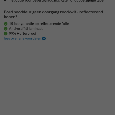
met optie voor bevestiging d.m.v. gaten of dubbelzijdige tape
Bord nooddeur geen doorgang rood/wit - reflecterend
kopen?
15 jaar garantie op reflecterende folie
Anti-graffiti laminaat
99% Hufterproof
lees over alle voordelen