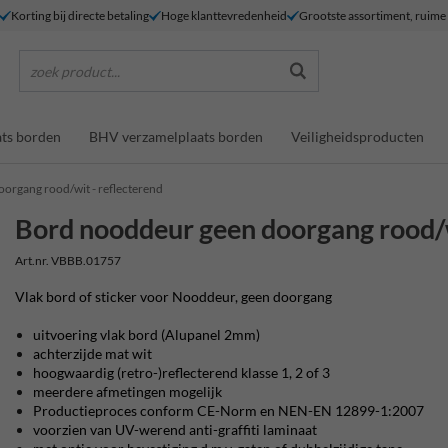
Korting bij directe betaling
Hoge klanttevredenheid
Grootste assortiment, ruim
zoek product...
ts borden
BHV verzamelplaats borden
Veiligheidsproducten
organg rood/wit - reflecterend
Bord nooddeur geen doorgang rood/w
Art.nr. VBBB.01757
Vlak bord of sticker voor Nooddeur, geen doorgang
uitvoering vlak bord (Alupanel 2mm)
achterzijde mat wit
hoogwaardig (retro-)reflecterend klasse 1, 2 of 3
meerdere afmetingen mogelijk
Productieproces conform CE-Norm en NEN-EN 12899-1:2007
voorzien van UV-werend anti-graffiti laminaat