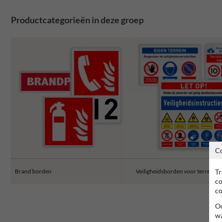
Productcategorieën in deze groep
C
Tr
Brand borden
Veiligheidsborden voor terrein
co
co
Oo
wa