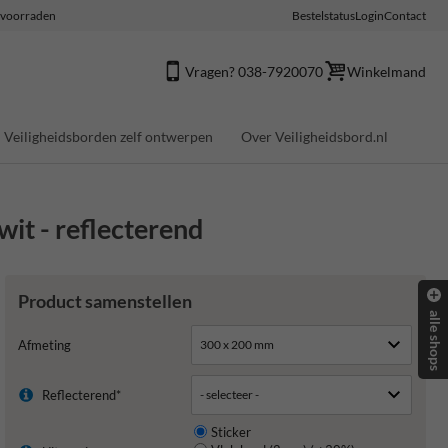
e voorraden
Bestelstatus
Login
Contact
Vragen? 038-7920070
Winkelmand
Veiligheidsborden zelf ontwerpen
Over Veiligheidsbord.nl
it - reflecterend
Product samenstellen
alle shops
Afmeting
Reflecterend*
Sticker