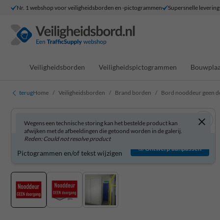
Nr. 1 webshop voor veiligheidsborden en -pictogrammen
Supersnelle levering
Veiligheidsborden
Veiligheidspictogrammen
Bouwplaa
terug
Home
Veiligheidsborden
Brand borden
Bord nooddeur geen do
Wegens een technische storing kan het bestelde product kan
afwijken met de afbeeldingen die getoond worden in de galerij.
Reden: Could not resolve product
Bord zelf aanpassen?
Ontwerp aanpassen
Pictogrammen en/of tekst wijzigen