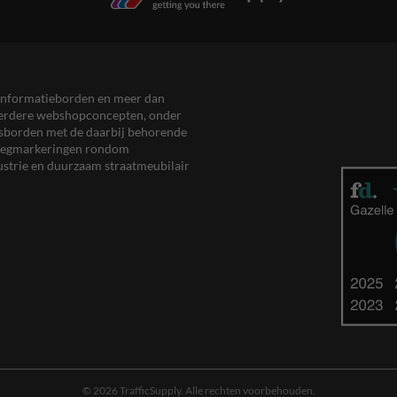
en informatieborden en meer dan
meerdere webshopconcepten, onder
eersborden met de daarbij behorende
, wegmarkeringen rondom
ustrie en duurzaam straatmeubilair
© 2026 TrafficSupply. Alle rechten voorbehouden.