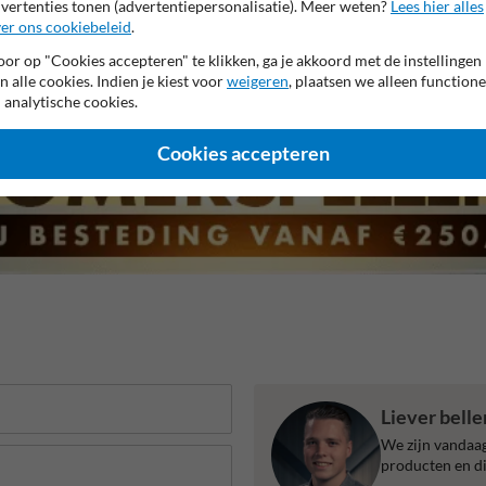
vertenties tonen (advertentiepersonalisatie). Meer weten?
Lees hier alles
er ons cookiebeleid
.
 garantie op reflecterende folie
Anti-graffiti laminaat
99% H
or op "Cookies accepteren" te klikken, ga je akkoord met de instellingen
n alle cookies. Indien je kiest voor
weigeren
, plaatsen we alleen functione
 analytische cookies.
Cookies accepteren
Liever bell
We zijn vandaag
producten en di