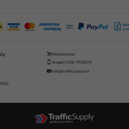
Beta
is m
ply
Winkelmand
Vragen? 038-7920070
info@trafficsupply.nl
/ FAQ