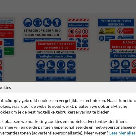
ookies
Veiligheidsborden magazi
Bouwplaats borden
werkplaats
afficSupply gebruikt cookies en vergelijkbare technieken. Naast function
okies, waardoor de website goed werkt, plaatsen we ook analytische
okies om je de best mogelijke gebruikerservaring te bieden.
k plaatsen we marketing cookies en mobiele advertentie-identifiers,
armee wij en derde partijen gepersonaliseerde en niet-gepersonaliseerd
vertenties tonen (advertentiepersonalisatie). Meer weten?
Lees hier alles