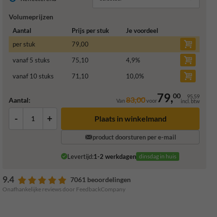
Volumeprijzen
Aantal
Prijs per stuk
Je voordeel
per stuk
79,00
vanaf 5 stuks
75,10
4,9
%
vanaf 10 stuks
71,10
10,0
%
79,
00
95,59
83,00
Aantal:
Van
voor
incl. btw
-
+
Plaats in winkelmand
product doorsturen per e-mail
Levertijd:
1-2 werkdagen
dinsdag in huis
9.4
7061 beoordelingen
Onafhankelijke reviews door FeedbackCompany