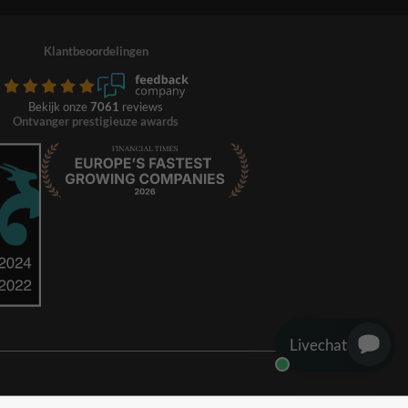
Klantbeoordelingen
Bekijk onze
7061
reviews
Ontvanger prestigieuze awards
Livechat