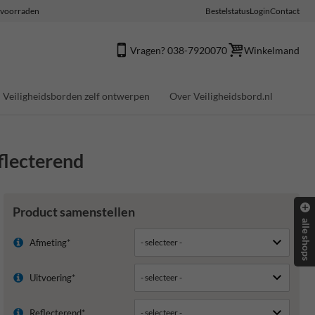
e voorraden
Bestelstatus
Login
Contact
Vragen? 038-7920070
Winkelmand
Veiligheidsborden zelf ontwerpen
Over Veiligheidsbord.nl
flecterend
Product samenstellen
alle shops
Afmeting*
Uitvoering*
Reflecterend*