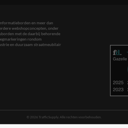
en informatieborden en meer dan
meerdere webshopconcepten, onder
eersborden met de daarbij behorende
, wegmarkeringen rondom
ustrie en duurzaam straatmeubilair
© 2026 TrafficSupply. Alle rechten voorbehouden.