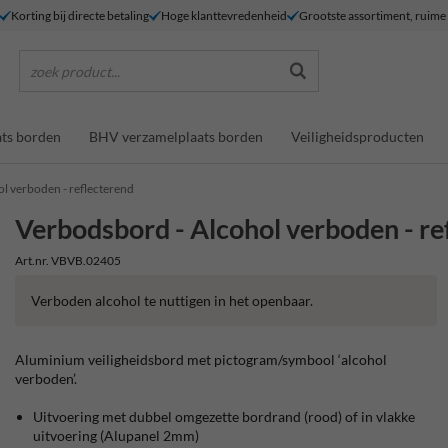
Korting bij directe betaling
Hoge klanttevredenheid
Grootste assortiment, ruim
zoek product...
ts borden
BHV verzamelplaats borden
Veiligheidsproducten
l verboden - reflecterend
Verbodsbord - Alcohol verboden - re
Art.nr. VBVB.02405
Verboden alcohol te nuttigen in het openbaar.
Aluminium veiligheidsbord met pictogram/symbool ‘alcohol
verboden’.
Uitvoering met dubbel omgezette bordrand (rood) of in vlakke
uitvoering (Alupanel 2mm)