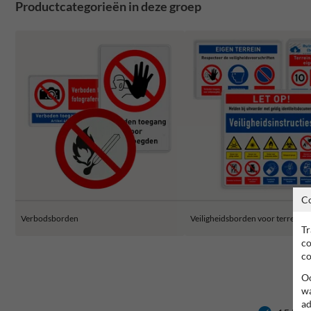
Productcategorieën in deze groep
C
Verbodsborden
Veiligheidsborden voor terrein
Tr
co
co
Oo
wa
ad