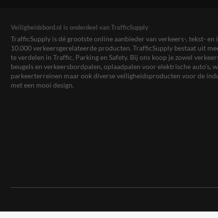
Veiligheidsbord.nl is onderdeel van TrafficSupply
TrafficSupply is dé grootste online aanbieder van verkeers-, tekst- 
10.000 verkeersgerelateerde producten. TrafficSupply bestaat uit 
te verdelen in Traffic, Parking en Safety. Bij ons koop je zowel verk
beugels en verkeersbordpalen, oplaadpalen voor elektrische auto’s
parkeerterreinen maar ook diverse veiligheidsproducten voor de ind
met een mooi design.