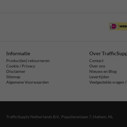
Informatie
Over TrafficSup
Product(en) retourneren
Contact
Cookie / Privacy
Over ons
Disclaimer
Nieuws en Blog
Sitemap
Levertijden
Algemene Voorwaarden
Veelgestelde vragen 
TrafficSupply Netherlands B.V.,
Populierenlaan 7
,
Hattem, NL