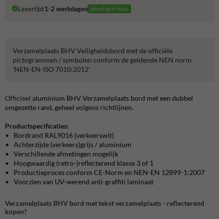
Levertijd:
1-2 werkdagen
dinsdag in huis
Verzamelplaats BHV Veiligheidsbord met de officiële
pictogrammen / symbolen conform de geldende NEN norm
'NEN-EN-ISO 7010:2012'
Officieel a
luminium BHV Verzamelplaats bord met een dubbel
omgezette rand, geheel volgens richtlijnen.
Productspecificaties:
Bordrand RAL9016 (verkeerswit)
Achterzijde (verkeers)grijs / aluminium
Verschillende afmetingen mogelijk
Hoogwaardig (retro-)reflecterend klasse 3 of 1
Productieproces conform CE-Norm en NEN-EN 12899-1:2007
Voorzien van UV-werend anti-graffiti laminaat
Verzamelplaats BHV bord met tekst verzamelplaats - reflecterend
kopen?