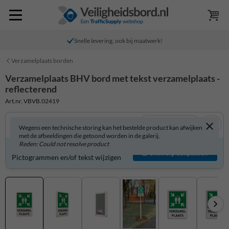
Snelle levering, ook bij maatwerk!
Verzamelplaats borden
Verzamelplaats BHV bord met tekst verzamelplaats -
reflecterend
Art.nr. VBVB.02419
Bekijk in 3D
Wegens een technische storing kan het bestelde product kan afwijken
met de afbeeldingen die getoond worden in de galerij.
Reden: Could not resolve product
Product zelf aanpassen?
Ontwerp aanpassen
Pictogrammen en/of tekst wijzigen