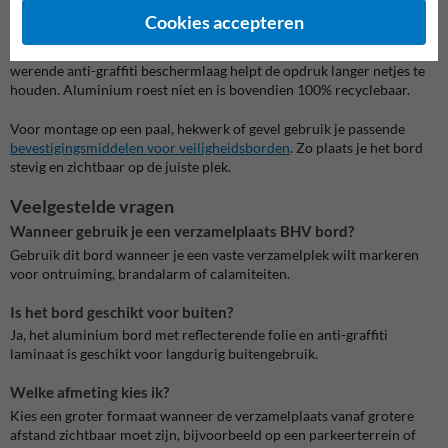
Het bord is verkrijgbaar in meerdere afmetingen en met
Cookies accepteren
reflectieklasse 1 of 3
. Klasse 3 is extra geschikt wanneer het bord ook
in schemer, donker of bij koplamplicht goed moet opvallen. De UV-
werende anti-graffiti beschermlaag helpt de opdruk langer netjes te
houden. Aluminium roest niet en is bovendien 100% recyclebaar.
Voor montage op een paal, hekwerk of gevel gebruik je passende
bevestigingsmiddelen voor veiligheidsborden
. Zo plaats je het bord
stevig en zichtbaar op de juiste plek.
Veelgestelde vragen
Wanneer gebruik je een verzamelplaats BHV bord?
Gebruik dit bord wanneer je een vaste verzamelplek wilt markeren
voor ontruiming, brandalarm of calamiteiten.
Is het bord geschikt voor buiten?
Ja, het aluminium bord met reflecterende folie en anti-graffiti
laminaat is geschikt voor langdurig buitengebruik.
Welke afmeting kies ik?
Kies een groter formaat wanneer de verzamelplaats vanaf grotere
afstand zichtbaar moet zijn, bijvoorbeeld op een parkeerterrein of