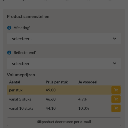
Product samenstellen
Afmeting*
Reflecterend*
Volumeprijzen
Aantal
Prijs per stuk
Je voordeel
per stuk
49,00
vanaf 5 stuks
46,60
4,9
%
vanaf 10 stuks
44,10
10,0
%
product doorsturen per e-mail