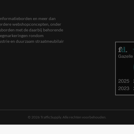
en informatieborden en meer dan
meerdere webshopconcepten, onder
eersborden met de daarbij behorende
, wegmarkeringen rondom
ustrie en duurzaam straatmeubilair
© 2026 TrafficSupply. Alle rechten voorbehouden.