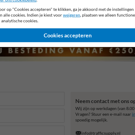
or op "Cookies accepteren" te klikken, ga je akkoord met de instellingen
n alle cookies. Indien je kiest voor
weigeren
, plaatsen we alleen functione
 analytische cookies.
Cookies accepteren
Neem contact met ons o
Wij zijn op werkdagen (van 8.00
Vragen? Stuur een e-mail naar
i
spoedig mogelijk.
info@trafficsupply.nl