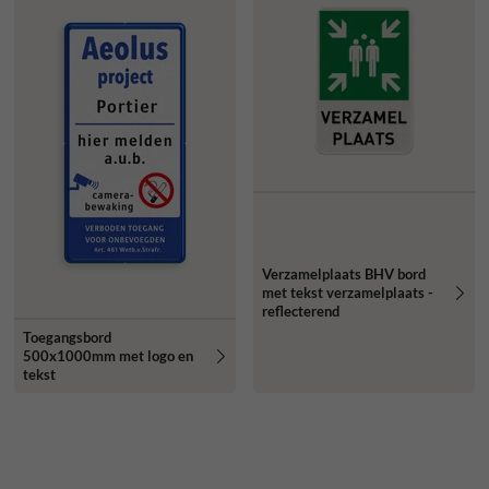
Verzamelplaats BHV bord
met tekst verzamelplaats -
reflecterend
Toegangsbord
500x1000mm met logo en
tekst