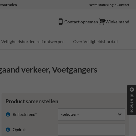
e voorraden
Bestelstatus
Login
Contact
Contact opnemen
Winkelmand
Veiligheidsborden zelf ontwerpen
Over Veiligheidsbord.nl
and verkeer, Voetgangers
alle shops
Product samenstellen
Reflecterend*
Opdruk