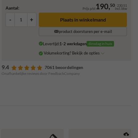
190,
50
230,51
Aantal:
Prijs p/st
incl. btw
-
+
Plaats in winkelmand
product doorsturen per e-mail
Levertijd:
1-2 werkdagen
dinsdag in huis
Volumekorting? Bekijk de opties
9.4
7061 beoordelingen
Onafhankelijke reviews door FeedbackCompany