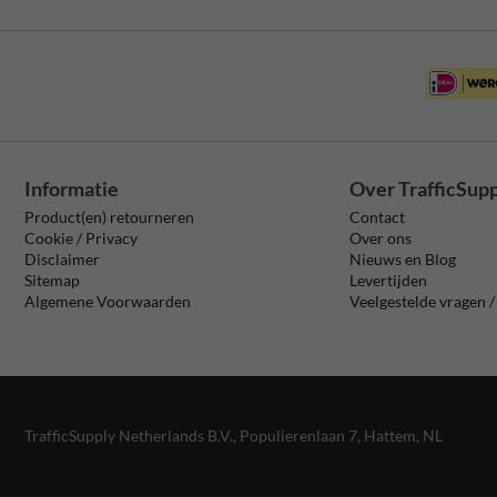
Informatie
Over TrafficSup
Product(en) retourneren
Contact
Cookie / Privacy
Over ons
Disclaimer
Nieuws en Blog
Sitemap
Levertijden
Algemene Voorwaarden
Veelgestelde vragen 
TrafficSupply Netherlands B.V.,
Populierenlaan 7
,
Hattem, NL