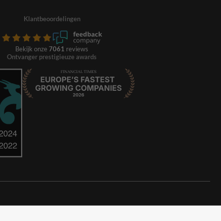
Klantbeoordelingen
Bekijk onze
7061
reviews
Ontvanger prestigieuze awards