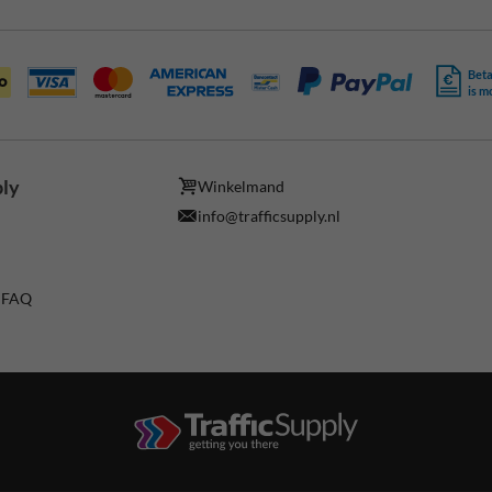
Beta
is m
ply
Winkelmand
info@trafficsupply.nl
/ FAQ