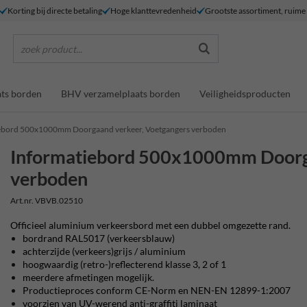
Korting bij directe betaling
Hoge klanttevredenheid
Grootste assortiment, ruim
zoek product...
ts borden
BHV verzamelplaats borden
Veiligheidsproducten
ebord 500x1000mm Doorgaand verkeer, Voetgangers verboden
Informatiebord 500x1000mm Doorga
verboden
Art.nr. VBVB.02510
Officieel aluminium verkeersbord met een dubbel omgezette rand.
bordrand RAL5017 (verkeersblauw)
achterzijde (verkeers)grijs / aluminium
hoogwaardig (retro-)reflecterend klasse 3, 2 of 1
meerdere afmetingen mogelijk.
Productieproces conform CE-Norm en NEN-EN 12899-1:2007
voorzien van UV-werend anti-graffiti laminaat