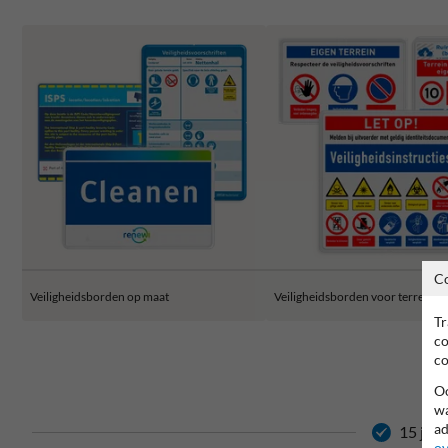
C
Veiligheidsborden op maat
Veiligheidsborden voor terrein
Tr
co
co
Oo
wa
ad
15 jaar
ov