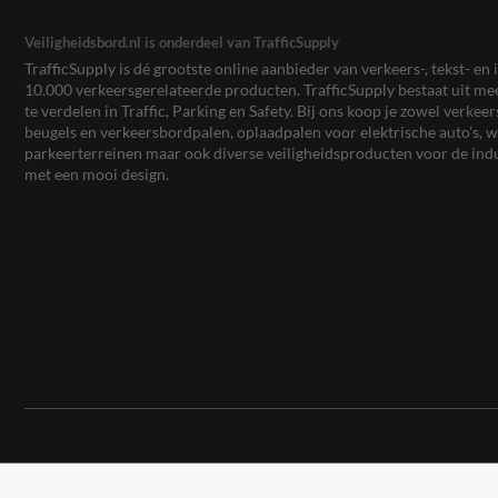
Veiligheidsbord.nl is onderdeel van TrafficSupply
TrafficSupply is dé grootste online aanbieder van verkeers-, tekst- 
10.000 verkeersgerelateerde producten. TrafficSupply bestaat uit 
te verdelen in Traffic, Parking en Safety. Bij ons koop je zowel verk
beugels en verkeersbordpalen, oplaadpalen voor elektrische auto’s
parkeerterreinen maar ook diverse veiligheidsproducten voor de ind
met een mooi design.