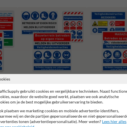
ookies
Veiligheidsborden magazi
Bouwplaats borden
werkplaats
afficSupply gebruikt cookies en vergelijkbare technieken. Naast function
okies, waardoor de website goed werkt, plaatsen we ook analytische
okies om je de best mogelijke gebruikerservaring te bieden.
k plaatsen we marketing cookies en mobiele advertentie-identifiers,
armee wij en derde partijen gepersonaliseerde en niet-gepersonaliseerd
vertenties tonen (advertentiepersonalisatie). Meer weten?
Lees hier alles
 garantie op reflecterende folie
Anti-graffiti laminaat
99% H
er ons cookiebeleid
.