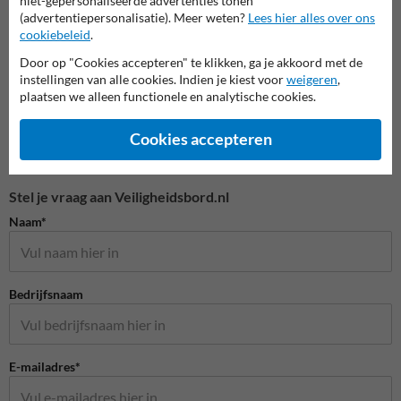
niet-gepersonaliseerde advertenties tonen
Veiligheidspictogrammen
(advertentiepersonalisatie). Meer weten?
Lees hier alles over ons
cookiebeleid
.
Door op "Cookies accepteren" te klikken, ga je akkoord met de
instellingen van alle cookies. Indien je kiest voor
weigeren
,
plaatsen we alleen functionele en analytische cookies.
Cookies accepteren
Stel je vraag aan Veiligheidsbord.nl
Naam*
Bedrijfsnaam
E-mailadres*