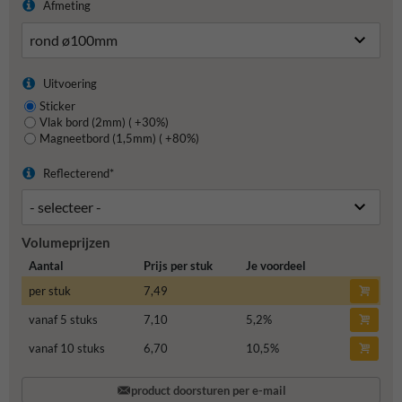
Afmeting
Uitvoering
Sticker
Vlak bord (2mm) ( +30%)
Magneetbord (1,5mm) ( +80%)
Reflecterend*
Volumeprijzen
Aantal
Prijs per stuk
Je voordeel
per stuk
7,49
vanaf 5 stuks
7,10
5,2
%
vanaf 10 stuks
6,70
10,5
%
product doorsturen per e-mail