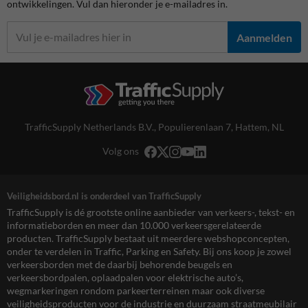
ontwikkelingen. Vul dan hieronder je e-mailadres in.
Aanmelden
TrafficSupply Netherlands B.V.,
Populierenlaan 7
,
Hattem, NL
Volg ons
Veiligheidsbord.nl is onderdeel van TrafficSupply
TrafficSupply is dé grootste online aanbieder van verkeers-, tekst- en
informatieborden en meer dan 10.000 verkeersgerelateerde
producten. TrafficSupply bestaat uit meerdere webshopconcepten,
onder te verdelen in Traffic, Parking en Safety. Bij ons koop je zowel
verkeersborden met de daarbij behorende beugels en
verkeersbordpalen, oplaadpalen voor elektrische auto’s,
wegmarkeringen rondom parkeerterreinen maar ook diverse
veiligheidsproducten voor de industrie en duurzaam straatmeubilair