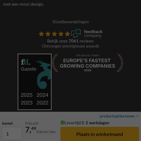
met een mooi design.
Klantbeoordelingen
Bekijk onze
7061
reviews
Ontvanger prestigieuze awards
productopties tonen
Levertijd:
1-2 werkdagen
Aantal:
Prijs p/st
7,
49
9,06
incl. btw
© 2026 TrafficSupply. Alle rechten voorbehouden.