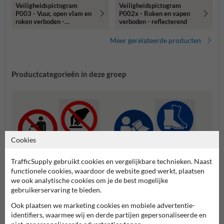
Veiligheidspictogram
Veiligheidspictogram
P003 - Vuur, open vlam en
P002x - Roken en vapen
roken verboden -
verboden - reflecterend
reflecterend
Meer gerelateerde producten
Productcategorieën in deze groep
Cookies
TrafficSupply gebruikt cookies en vergelijkbare technieken. Naast
functionele cookies, waardoor de website goed werkt, plaatsen
we ook analytische cookies om je de best mogelijke
gebruikerservaring te bieden.
Waars
Verbodspictogrammen
Gebodspictogrammen
n
Ook plaatsen we marketing cookies en mobiele advertentie-
identifiers, waarmee wij en derde partijen gepersonaliseerde en