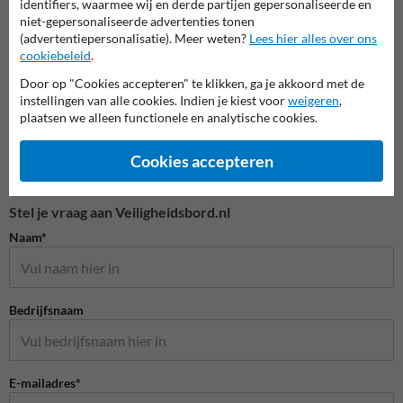
identifiers, waarmee wij en derde partijen gepersonaliseerde en
niet-gepersonaliseerde advertenties tonen
Veiligheidspictogrammen
(advertentiepersonalisatie). Meer weten?
Lees hier alles over ons
cookiebeleid
.
Door op "Cookies accepteren" te klikken, ga je akkoord met de
instellingen van alle cookies. Indien je kiest voor
weigeren
,
plaatsen we alleen functionele en analytische cookies.
Cookies accepteren
Stel je vraag aan Veiligheidsbord.nl
Naam*
Bedrijfsnaam
E-mailadres*