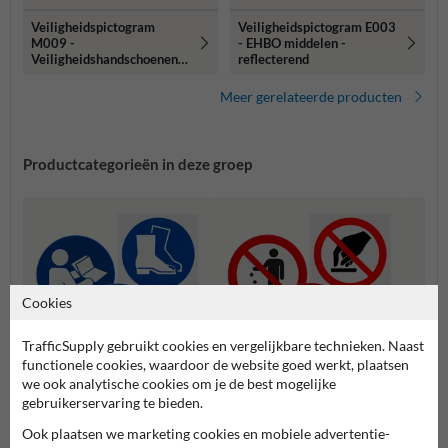
Veiligheidspictogram
Veiligheidspictogram E003
M009 -
- EHBO middelen -
Veiligheidshandschoenen
reflecterend
verplicht - reflecterend
Meer gerelateerde producten
Productcategorieën in deze groep
Cookies
TrafficSupply gebruikt cookies en vergelijkbare technieken. Naast
functionele cookies, waardoor de website goed werkt, plaatsen
we ook analytische cookies om je de best mogelijke
gebruikerservaring te bieden.
Waars
Gebodspictogrammen
Verbodspictogrammen
n
Ook plaatsen we marketing cookies en mobiele advertentie-