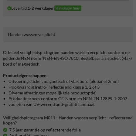
Levertijd:
1-2 werkdagen
dinsdag in huis
Handen wassen verplicht
Officieel veiligheidspictogram handen wassen verplicht conform de
geldende NEN norm ‘NEN-EN-ISO 7010’. Bestelbaar als sticker, (vlak)
bord of magnetisch.
Producteigenschappen:
Uitvoering sticker, magnetisch of vlak bord (alupanel 2mm)
Hoogwaardig (retro-)reflecterend klasse 1, 2 of 3
Diverse afmetingen mogelijk (zie productoptie)
Productieproces conform CE-Norm en NEN-EN 12899-1:2007
voorzien van UV-werend anti-graffiti laminaat
Veiligheidspictogram M011 - Handen wassen verplicht - reflecterend
kopen?
7,5 jaar garantie op reflecterende folie
Anti-graffiti laminaat