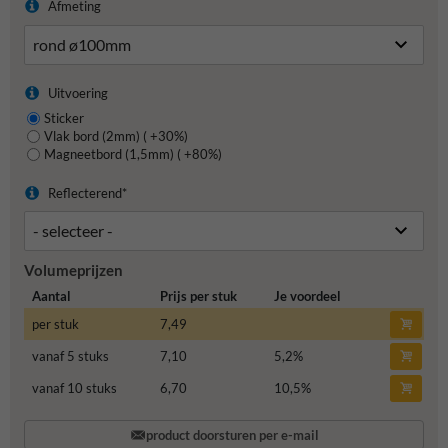
Afmeting
Uitvoering
Sticker
Vlak bord (2mm) ( +30%)
Magneetbord (1,5mm) ( +80%)
Reflecterend*
Volumeprijzen
Aantal
Prijs per stuk
Je voordeel
per stuk
7,49
vanaf 5 stuks
7,10
5,2
%
vanaf 10 stuks
6,70
10,5
%
product doorsturen per e-mail