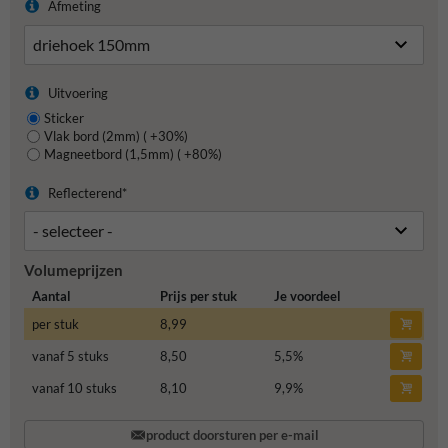
Afmeting
Uitvoering
Sticker
Vlak bord (2mm) ( +30%)
Magneetbord (1,5mm) ( +80%)
Reflecterend*
Volumeprijzen
Aantal
Prijs per stuk
Je voordeel
per stuk
8,99
vanaf 5 stuks
8,50
5,5
%
vanaf 10 stuks
8,10
9,9
%
product doorsturen per e-mail