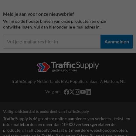
Meld je aan voor onze nieuwsbrief
Wil je op de hoogte blijven van onze producten en onze
ontwikkelingen. Vul dan hieronder je e-mailadres in.
Aanmelden
TrafficSupply Netherlands B.V.,
Populierenlaan 7
,
Hattem, NL
Volg ons
Veiligheidsbord.nl is onderdeel van TrafficSupply
TrafficSupply is dé grootste online aanbieder van verkeers-, tekst- en
informatieborden en meer dan 10.000 verkeersgerelateerde
producten. TrafficSupply bestaat uit meerdere webshopconcepten,
onder te verdelen in Traffic, Parking en Safety. Bij ons koop je zowel