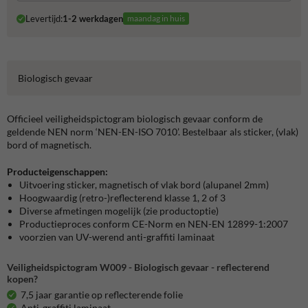
Levertijd:
1-2 werkdagen
maandag in huis
Biologisch gevaar
Officieel veiligheidspictogram biologisch gevaar conform de
geldende NEN norm ‘NEN-EN-ISO 7010’. Bestelbaar als sticker, (vlak)
bord of magnetisch.
Producteigenschappen:
Uitvoering sticker, magnetisch of vlak bord (alupanel 2mm)
Hoogwaardig (retro-)reflecterend klasse 1, 2 of 3
Diverse afmetingen mogelijk (zie productoptie)
Productieproces conform CE-Norm en NEN-EN 12899-1:2007
voorzien van UV-werend anti-graffiti laminaat
Veiligheidspictogram W009 - Biologisch gevaar - reflecterend
kopen?
7,5 jaar garantie op reflecterende folie
Anti-graffiti laminaat