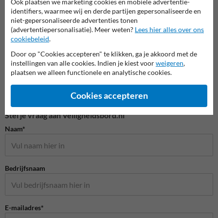
Ook plaatsen we marketing cookies en mobiele advertentie-
identifiers, waarmee wij en derde partijen gepersonaliseerde en
Veiligheidspictogrammen
niet-gepersonaliseerde advertenties tonen
(advertentiepersonalisatie). Meer weten?
Lees hier alles over ons
cookiebeleid
.
Door op "Cookies accepteren" te klikken, ga je akkoord met de
instellingen van alle cookies. Indien je kiest voor
weigeren
,
plaatsen we alleen functionele en analytische cookies.
Cookies accepteren
Stel je vraag aan Veiligheidsbord.nl
Naam*
Bedrijfsnaam
E-mailadres*