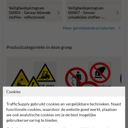
Veiligheidspictogram
Veiligheidspictogram
GHS05 - Gevaar bijtende
GHS07 - Gevaar
stoffen - reflecterend
schadelijke stoffen -
reflecterend
Meer gerelateerde producten
Productcategorieën in deze groep
Cookies
TrafficSupply gebruikt cookies en vergelijkbare technieken. Naast
functionele cookies, waardoor de website goed werkt, plaatsen
we ook analytische cookies om je de best mogelijke
Waarschuwingspictogramme
Verbodspictogrammen
Gebod
gebruikerservaring te bieden.
n