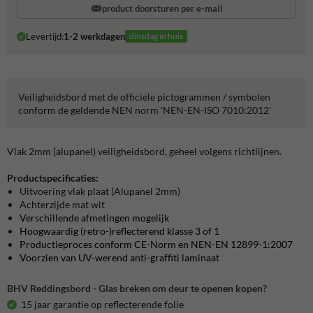
product doorsturen per e-mail
Levertijd:
1-2 werkdagen
dinsdag in huis
Veiligheidsbord met de officiële pictogrammen / symbolen
conform de geldende NEN norm 'NEN-EN-ISO 7010:2012'
Vlak 2mm (alupanel) veiligheidsbord, geheel volgens richtlijnen.
Productspecificaties:
Uitvoering vlak plaat (Alupanel 2mm)
Achterzijde mat wit
Verschillende afmetingen mogelijk
Hoogwaardig (retro-)reflecterend klasse 3 of 1
Productieproces conform CE-Norm en NEN-EN 12899-1:2007
Voorzien van UV-werend anti-graffiti laminaat
BHV Reddingsbord - Glas breken om deur te openen kopen?
15 jaar garantie op reflecterende folie