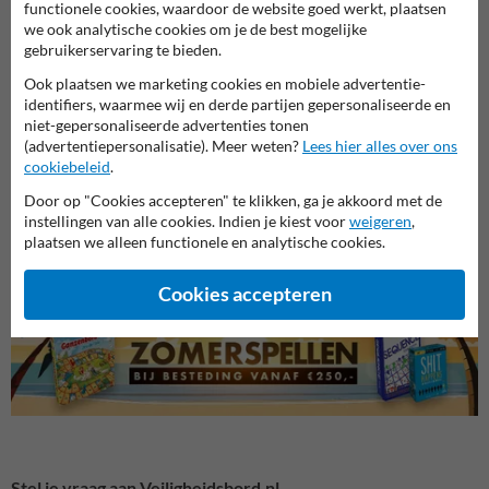
functionele cookies, waardoor de website goed werkt, plaatsen
we ook analytische cookies om je de best mogelijke
gebruikerservaring te bieden.
Ook plaatsen we marketing cookies en mobiele advertentie-
identifiers, waarmee wij en derde partijen gepersonaliseerde en
niet-gepersonaliseerde advertenties tonen
(advertentiepersonalisatie). Meer weten?
Lees hier alles over ons
cookiebeleid
.
Veiligheidsborden voor
Reddingsborden
Bouwp
Door op "Cookies accepteren" te klikken, ga je akkoord met de
terrein
instellingen van alle cookies. Indien je kiest voor
weigeren
,
plaatsen we alleen functionele en analytische cookies.
Veiligheidsborden
Cookies accepteren
Stel je vraag aan Veiligheidsbord.nl