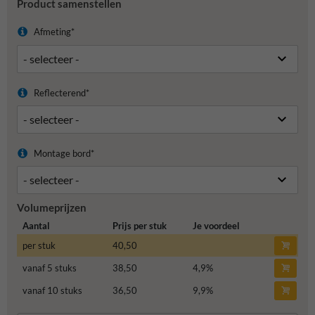
Product samenstellen
Afmeting*
Reflecterend*
Montage bord*
Volumeprijzen
Aantal
Prijs per stuk
Je voordeel
per stuk
40,50
vanaf 5 stuks
38,50
4,9
%
vanaf 10 stuks
36,50
9,9
%