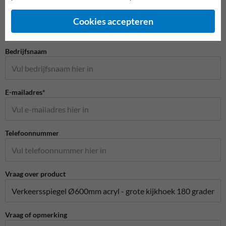
Naam*
Cookies accepteren
Bedrijfsnaam
E-mailadres*
Telefoonnummer
Vraag over product
Vraag of opmerking