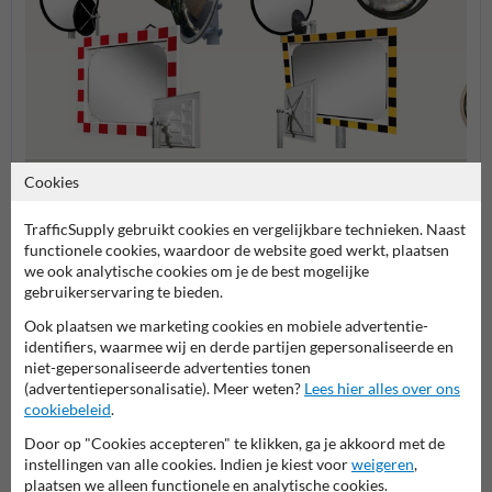
Cookies
Buitenterrein
Magazijn en productie
Bolspi
TrafficSupply gebruikt cookies en vergelijkbare technieken. Naast
functionele cookies, waardoor de website goed werkt, plaatsen
Veiligheidsspiegels
we ook analytische cookies om je de best mogelijke
gebruikerservaring te bieden.
Ook plaatsen we marketing cookies en mobiele advertentie-
identifiers, waarmee wij en derde partijen gepersonaliseerde en
niet-gepersonaliseerde advertenties tonen
(advertentiepersonalisatie). Meer weten?
Lees hier alles over ons
cookiebeleid
.
Door op "Cookies accepteren" te klikken, ga je akkoord met de
instellingen van alle cookies. Indien je kiest voor
weigeren
,
Stel je vraag aan Veiligheidsbord.nl
plaatsen we alleen functionele en analytische cookies.