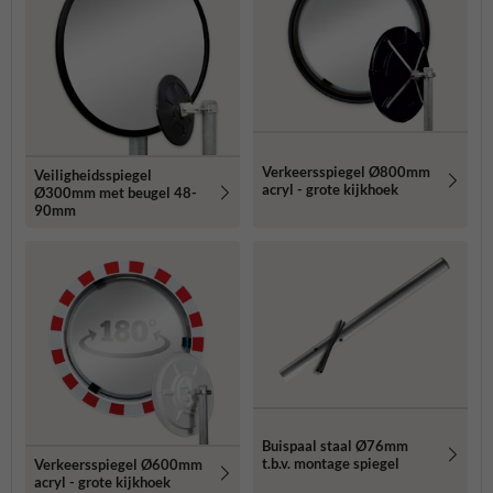
Verkeersspiegel Ø800mm
Veiligheidsspiegel
acryl - grote kijkhoek
Ø300mm met beugel 48-
90mm
Buispaal staal Ø76mm
t.b.v. montage spiegel
Verkeersspiegel Ø600mm
acryl - grote kijkhoek