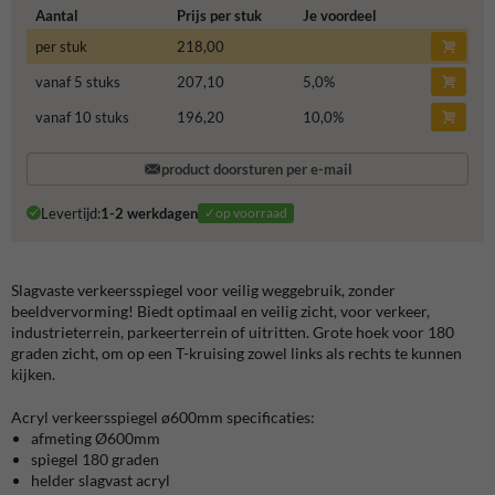
Aantal
Prijs per stuk
Je voordeel
per stuk
218,00
vanaf 5 stuks
207,10
5,0
%
vanaf 10 stuks
196,20
10,0
%
product doorsturen per e-mail
Levertijd:
1-2 werkdagen
✓op voorraad
Slagvaste verkeersspiegel voor veilig weggebruik, zonder
beeldvervorming! Biedt optimaal en veilig zicht, voor verkeer,
industrieterrein, parkeerterrein of uitritten. Grote hoek voor 180
graden zicht, om op een T-kruising zowel links als rechts te kunnen
kijken.
Acryl verkeersspiegel ø600mm specificaties:
afmeting Ø600mm
spiegel 180 graden
helder slagvast acryl