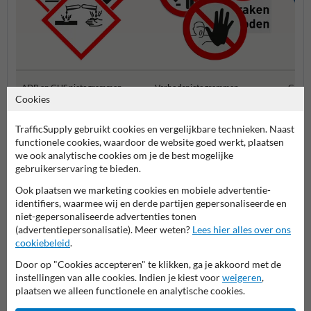
ADR en GHS pictogrammen
Verbodspictogrammen
Gebod
Cookies
TrafficSupply gebruikt cookies en vergelijkbare technieken. Naast
Veiligheidspictogrammen
functionele cookies, waardoor de website goed werkt, plaatsen
we ook analytische cookies om je de best mogelijke
gebruikerservaring te bieden.
Ook plaatsen we marketing cookies en mobiele advertentie-
identifiers, waarmee wij en derde partijen gepersonaliseerde en
niet-gepersonaliseerde advertenties tonen
(advertentiepersonalisatie). Meer weten?
Lees hier alles over ons
cookiebeleid
.
Door op "Cookies accepteren" te klikken, ga je akkoord met de
Stel je vraag aan Veiligheidsbord.nl
instellingen van alle cookies. Indien je kiest voor
weigeren
,
plaatsen we alleen functionele en analytische cookies.
Naam*