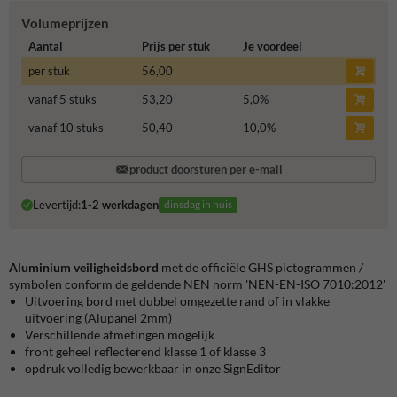
Volumeprijzen
Aantal
Prijs per stuk
Je voordeel
per stuk
56,00
vanaf 5 stuks
53,20
5,0
%
vanaf 10 stuks
50,40
10,0
%
product doorsturen per e-mail
Levertijd:
1-2 werkdagen
dinsdag in huis
Aluminium veiligheidsbord
met de officiële GHS pictogrammen /
symbolen conform de geldende NEN norm 'NEN-EN-ISO 7010:2012'
Uitvoering bord met dubbel omgezette rand of in vlakke
uitvoering (Alupanel 2mm)
Verschillende afmetingen mogelijk
front geheel reflecterend klasse 1 of klasse 3
opdruk volledig bewerkbaar in onze SignEditor