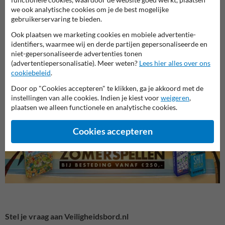
we ook analytische cookies om je de best mogelijke
gebruikerservaring te bieden.
Ook plaatsen we marketing cookies en mobiele advertentie-
identifiers, waarmee wij en derde partijen gepersonaliseerde en
niet-gepersonaliseerde advertenties tonen
(advertentiepersonalisatie). Meer weten?
Lees hier alles over ons
cookiebeleid
.
Veiligheidsborden voor
Reddingsborden
Bouwp
terrein
Door op "Cookies accepteren" te klikken, ga je akkoord met de
instellingen van alle cookies. Indien je kiest voor
weigeren
,
plaatsen we alleen functionele en analytische cookies.
Veiligheidsborden
Cookies accepteren
Stel je vraag aan Veiligheidsbord.nl