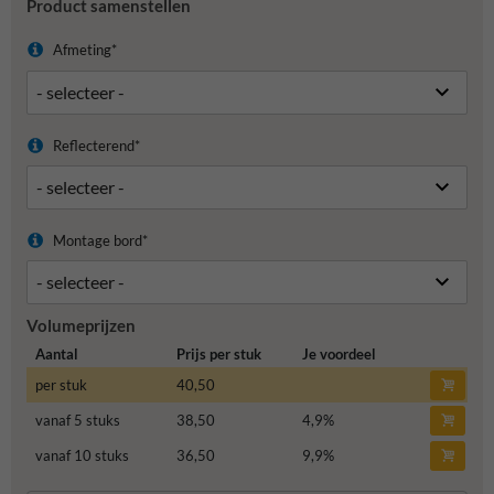
Product samenstellen
Afmeting*
Reflecterend*
Montage bord*
Volumeprijzen
Aantal
Prijs per stuk
Je voordeel
per stuk
40,50
vanaf 5 stuks
38,50
4,9
%
vanaf 10 stuks
36,50
9,9
%