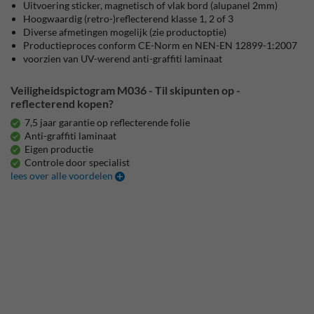
Uitvoering sticker, magnetisch of vlak bord (alupanel 2mm)
Hoogwaardig (retro-)reflecterend klasse 1, 2 of 3
Diverse afmetingen mogelijk (zie productoptie)
Productieproces conform CE-Norm en NEN-EN 12899-1:2007
voorzien van UV-werend anti-graffiti laminaat
Veiligheidspictogram M036 - Til skipunten op -
reflecterend kopen?
7,5 jaar garantie op reflecterende folie
Anti-graffiti laminaat
Eigen productie
Controle door specialist
lees over alle voordelen