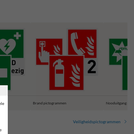
ele
Brand pictogrammen
Nooduitgang pic
Veiligheidspictogrammen
e