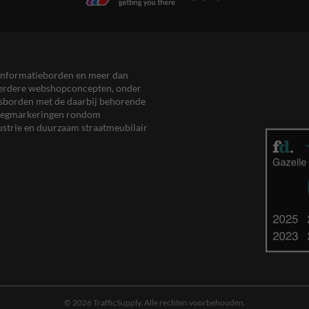
en informatieborden en meer dan
meerdere webshopconcepten, onder
eersborden met de daarbij behorende
, wegmarkeringen rondom
ustrie en duurzaam straatmeubilair
© 2026 TrafficSupply. Alle rechten voorbehouden.