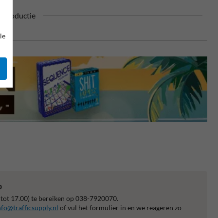
n productie
le
p
 tot 17.00) te bereiken op 038-7920070.
nfo@trafficsupply.nl
of vul het formulier in en we reageren zo