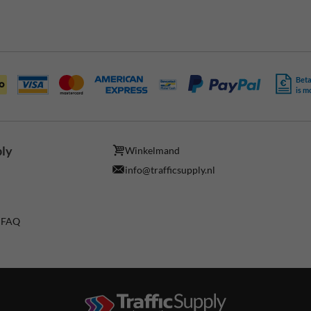
Beta
is m
ply
Winkelmand
info@trafficsupply.nl
/ FAQ