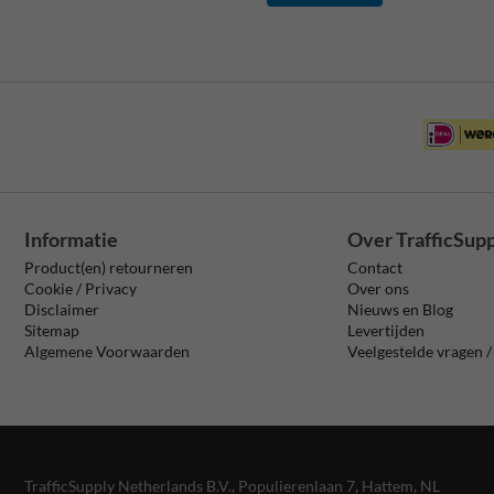
Informatie
Over TrafficSup
Product(en) retourneren
Contact
Cookie / Privacy
Over ons
Disclaimer
Nieuws en Blog
Sitemap
Levertijden
Algemene Voorwaarden
Veelgestelde vragen 
TrafficSupply Netherlands B.V.,
Populierenlaan 7
,
Hattem, NL