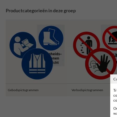
Productcategorieën in deze groep
C
Tr
Gebodspictogrammen
Verbodspictogrammen
co
co
Oo
wa