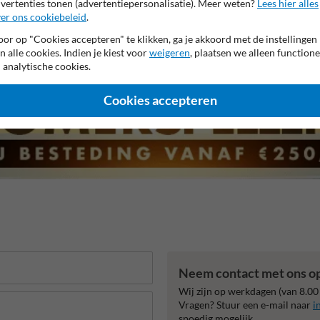
vertenties tonen (advertentiepersonalisatie). Meer weten?
Lees hier alles
er ons cookiebeleid
.
r garantie op reflecterende folie
Anti-graffiti laminaat
Eige
or op "Cookies accepteren" te klikken, ga je akkoord met de instellingen
n alle cookies. Indien je kiest voor
weigeren
, plaatsen we alleen functione
 analytische cookies.
Cookies accepteren
Neem contact met ons o
Wij zijn op werkdagen (van 8.00
Vragen? Stuur een e-mail naar
i
spoedig mogelijk.