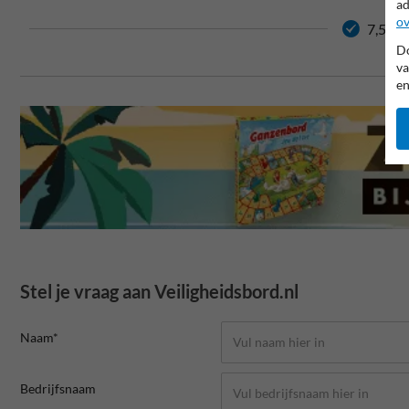
ad
ov
7,5 jaa
Do
va
en
Stel je vraag aan Veiligheidsbord.nl
Naam*
Bedrijfsnaam