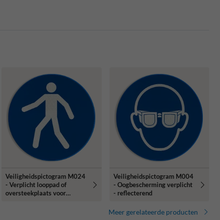
Veiligheidspictogram M024
Veiligheidspictogram M004
- Verplicht looppad of
- Oogbescherming verplicht
oversteekplaats voor
- reflecterend
voetgangers - reflecterend
Meer gerelateerde producten