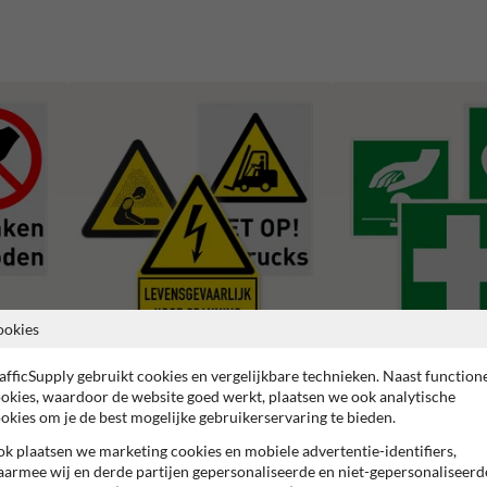
ookies
afficSupply gebruikt cookies en vergelijkbare technieken. Naast function
Waarschuwingspictogrammen
Reddingspictogrammen
okies, waardoor de website goed werkt, plaatsen we ook analytische
okies om je de best mogelijke gebruikerservaring te bieden.
k plaatsen we marketing cookies en mobiele advertentie-identifiers,
armee wij en derde partijen gepersonaliseerde en niet-gepersonaliseerd