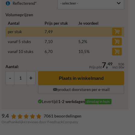
Reflecterend*
Volumeprijzen
Aantal
Prijs per stuk
Je voordeel
per stuk
7,49
vanaf 5 stuks
7,10
5,2
%
vanaf 10 stuks
6,70
10,5
%
7,
49
9,06
Aantal:
Prijs p/st
incl. btw
-
+
Plaats in winkelmand
product doorsturen per e-mail
Levertijd:
1-2 werkdagen
dinsdag in huis
9.4
7061 beoordelingen
Onafhankelijke reviews door FeedbackCompany