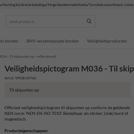
Korting bij directe betaling
Hoge klanttevredenheid
Grootste assortiment, ruim
zoek product...
ts borden
BHV verzamelplaats borden
Veiligheidsproducten
036 - Til skipunten op - reflecterend
Veiligheidspictogram M036 - Til skip
Art.nr. VPGB.05762
Til skipunten op
Officieel veiligheidspictogram til skipunten op conform de geldende
NEN norm ‘NEN-EN-ISO 7010’. Bestelbaar als sticker, (vlak) bord of
magnetisch.
Producteigenschappen: