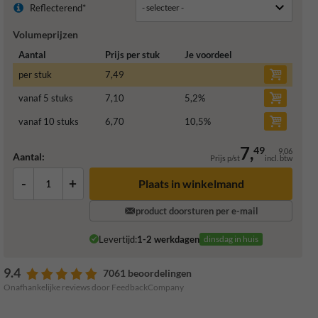
Reflecterend*
Volumeprijzen
Aantal
Prijs per stuk
Je voordeel
per stuk
7,49
vanaf 5 stuks
7,10
5,2
%
vanaf 10 stuks
6,70
10,5
%
7,
49
9,06
Aantal:
Prijs p/st
incl. btw
-
+
Plaats in winkelmand
product doorsturen per e-mail
Levertijd:
1-2 werkdagen
dinsdag in huis
9.4
7061 beoordelingen
Onafhankelijke reviews door FeedbackCompany