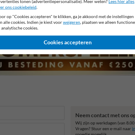
vertenties tonen (advertentiepersonalisatie). Meer weten?
Lees hier alles
er ons cookiebeleid
.
r garantie op reflecterende folie
Anti-graffiti laminaat
Eige
or op "Cookies accepteren" te klikken, ga je akkoord met de instellingen
n alle cookies. Indien je kiest voor
weigeren
, plaatsen we alleen functione
 analytische cookies.
Cookies accepteren
Neem contact met ons o
Wij zijn op werkdagen (van 8.00
Vragen? Stuur een e-mail naar
i
spoedig mogelijk.