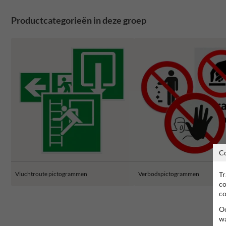
Productcategorieën in deze groep
C
Tr
Vluchtroute pictogrammen
Verbodspictogrammen
co
co
Oo
wa