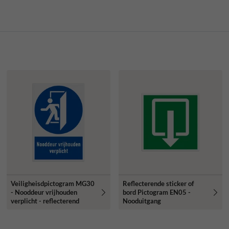
Veiligheisdpictogram MG30
Reflecterende sticker of
- Nooddeur vrijhouden
bord Pictogram EN05 -
verplicht - reflecterend
Nooduitgang