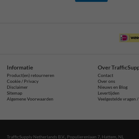
Informatie
Over TrafficSup
Product(en) retourneren
Contact
Cookie / Privacy
Over ons
Disclaimer
Nieuws en Blog
Sitemap
Levertijden
Algemene Voorwaarden
Veelgestelde vragen 
TrafficSupply Netherlands B.V.,
Populierenlaan 7
,
Hattem, NL