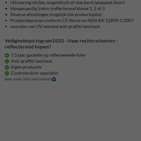
Uitvoering sticker, magnetisch of vlak bord (alupanel 2mm)
Hoogwaardig (retro-)reflecterend klasse 1, 2 of 3
Diverse afmetingen mogelijk (zie productoptie)
Productieproces conform CE-Norm en NEN-EN 12899-1:2007
voorzien van UV-werend anti-graffiti laminaat
Veiligheidspictogram E033 - Naar rechts schuiven -
reflecterend kopen?
7,5 jaar garantie op reflecterende folie
Anti-graffiti laminaat
Eigen productie
Controle door specialist
lees over alle voordelen