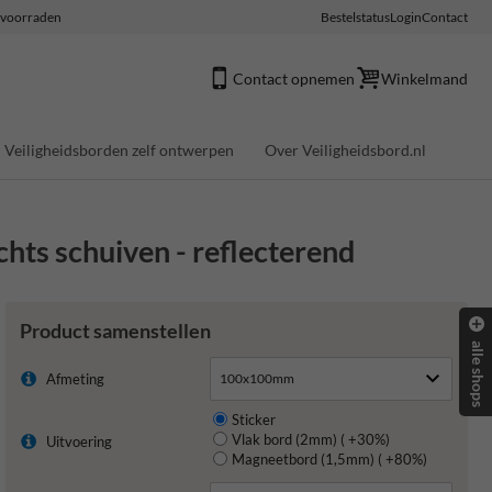
e voorraden
Bestelstatus
Login
Contact
Contact opnemen
Winkelmand
Veiligheidsborden zelf ontwerpen
Over Veiligheidsbord.nl
hts schuiven - reflecterend
Product samenstellen
alle shops
Afmeting
Sticker
Vlak bord (2mm) ( +30%)
Uitvoering
Magneetbord (1,5mm) ( +80%)