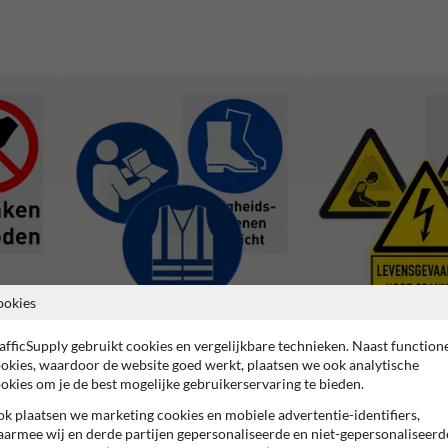
ookies
afficSupply gebruikt cookies en vergelijkbare technieken. Naast function
Gebodspictogrammen
Waarschuwingspictogr
okies, waardoor de website goed werkt, plaatsen we ook analytische
okies om je de best mogelijke gebruikerservaring te bieden.
k plaatsen we marketing cookies en mobiele advertentie-identifiers,
armee wij en derde partijen gepersonaliseerde en niet-gepersonaliseerd