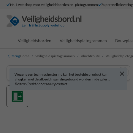
Nr. 1 webshop voor veiligheidsborden en -pictogrammen
Supersnelle levering
Veiligheidsborden
Veiligheidspictogrammen
Bouwplaa
terug
Home
Veiligheidspictogrammen
Vluchtroute
Veiligheidspictog
Wegens een technische storing kan het bestelde product kan
afwijken met de afbeeldingen die getoond worden in de galerij.
Reden: Could not resolve product