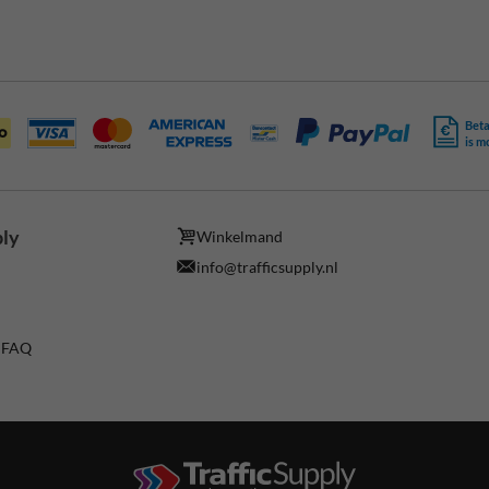
Beta
is m
ply
Winkelmand
info@trafficsupply.nl
/ FAQ