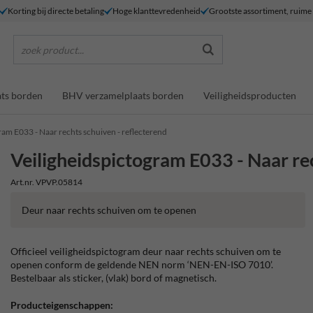
Korting bij directe betaling
Hoge klanttevredenheid
Grootste assortiment, ruim
zoek product...
ts borden
BHV verzamelplaats borden
Veiligheidsproducten
ram E033 - Naar rechts schuiven - reflecterend
Veiligheidspictogram E033 - Naar rec
Art.nr. VPVP.05814
Deur naar rechts schuiven om te openen
Officieel veiligheidspictogram deur naar rechts schuiven om te
openen conform de geldende NEN norm ‘NEN-EN-ISO 7010’.
Bestelbaar als sticker, (vlak) bord of magnetisch.
Producteigenschappen: