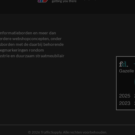
en informatieborden en meer dan
meerdere webshopconcepten, onder
eersborden met de daarbij behorende
, wegmarkeringen rondom
ustrie en duurzaam straatmeubilair
© 2026 TrafficSupply. Alle rechten voorbehouden.