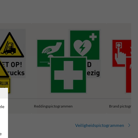
ele
ammen
Reddingspictogrammen
Brand pictogram
Veiligheidspictogrammen
e