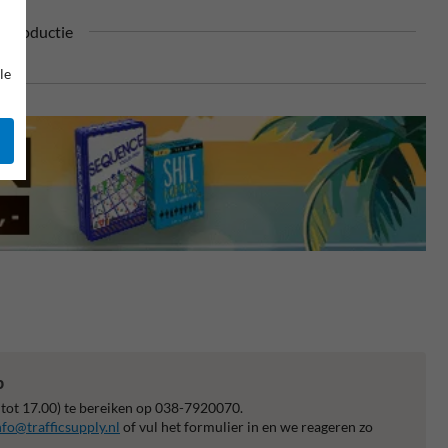
n productie
le
p
 tot 17.00) te bereiken op 038-7920070.
nfo@trafficsupply.nl
of vul het formulier in en we reageren zo