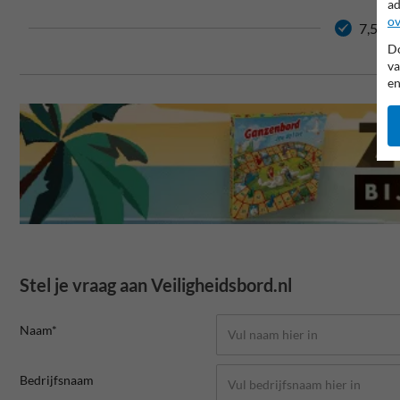
ad
ov
7,5 jaa
Do
va
en
Stel je vraag aan Veiligheidsbord.nl
Naam*
Bedrijfsnaam