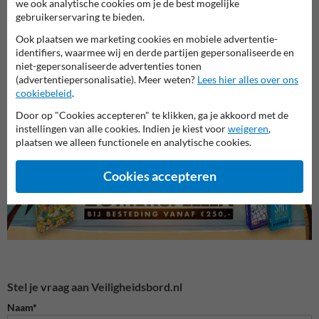
we ook analytische cookies om je de best mogelijke
gebruikerservaring te bieden.
Ook plaatsen we marketing cookies en mobiele advertentie-
identifiers, waarmee wij en derde partijen gepersonaliseerde en
niet-gepersonaliseerde advertenties tonen
(advertentiepersonalisatie). Meer weten?
Lees hier alles over ons
Verzamelplaats BHV
cookiebeleid
.
Verbodspictogrammen
Gebod
pictogrammen
Door op "Cookies accepteren" te klikken, ga je akkoord met de
instellingen van alle cookies. Indien je kiest voor
weigeren
,
Veiligheidspictogrammen
plaatsen we alleen functionele en analytische cookies.
Cookies accepteren
Stel je vraag aan Veiligheidsbord.nl
Naam*