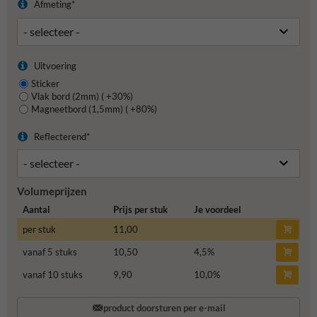
Afmeting*
Uitvoering
Sticker
Vlak bord (2mm) ( +30%)
Magneetbord (1,5mm) ( +80%)
Reflecterend*
Volumeprijzen
Aantal
Prijs per stuk
Je voordeel
per stuk
11,00
vanaf 5 stuks
10,50
4,5
%
vanaf 10 stuks
9,90
10,0
%
product doorsturen per e-mail