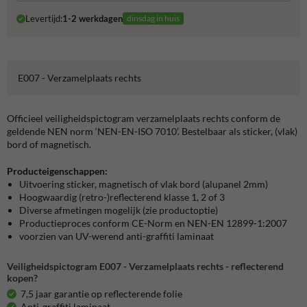
Levertijd:
1-2 werkdagen
dinsdag in huis
E007 - Verzamelplaats rechts
Officieel veiligheidspictogram verzamelplaats rechts conform de
geldende NEN norm ‘NEN-EN-ISO 7010’. Bestelbaar als sticker, (vlak)
bord of magnetisch.
Producteigenschappen:
Uitvoering sticker, magnetisch of vlak bord (alupanel 2mm)
Hoogwaardig (retro-)reflecterend klasse 1, 2 of 3
Diverse afmetingen mogelijk (zie productoptie)
Productieproces conform CE-Norm en NEN-EN 12899-1:2007
voorzien van UV-werend anti-graffiti laminaat
Veiligheidspictogram E007 - Verzamelplaats rechts - reflecterend
kopen?
7,5 jaar garantie op reflecterende folie
Anti-graffiti laminaat