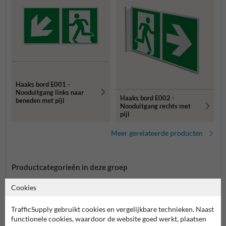
Haaks bord E001 -
Nooduitgang links naar
Haaks bord E002 -
beneden met pijl
Nooduitgang rechts met
pijl
Meer gerelateerde producten
Productcategorieën in deze groep
Cookies
TrafficSupply gebruikt cookies en vergelijkbare technieken. Naast
functionele cookies, waardoor de website goed werkt, plaatsen