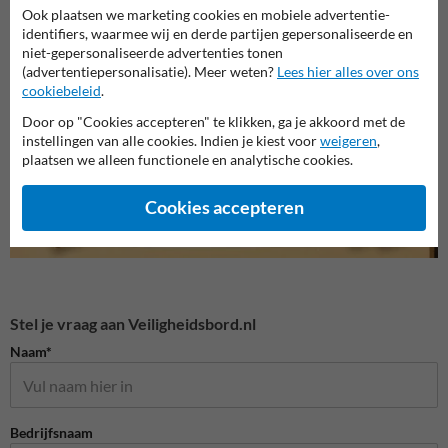
Ook plaatsen we marketing cookies en mobiele advertentie-
identifiers, waarmee wij en derde partijen gepersonaliseerde en
Waarschuwingspictogramme
niet-gepersonaliseerde advertenties tonen
Verbodspictogrammen
Gebod
n
(advertentiepersonalisatie). Meer weten?
Lees hier alles over ons
cookiebeleid
.
Veiligheidspictogrammen
Door op "Cookies accepteren" te klikken, ga je akkoord met de
instellingen van alle cookies. Indien je kiest voor
weigeren
,
plaatsen we alleen functionele en analytische cookies.
Cookies accepteren
Stel je vraag aan Veiligheidsbord.nl
Naam*
Bedrijfsnaam