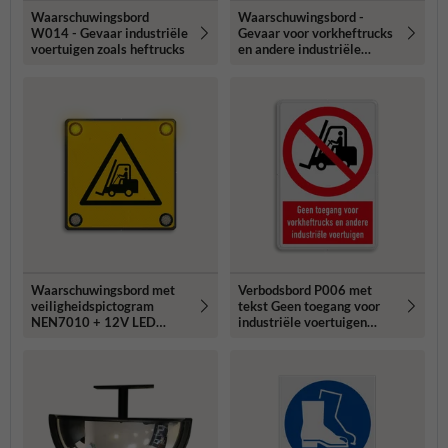
Waarschuwingsbord
Waarschuwingsbord -
W014 - Gevaar industriële
Gevaar voor vorkheftrucks
voertuigen zoals heftrucks
en andere industriële
voertuigen
Waarschuwingsbord met
Verbodsbord P006 met
veiligheidspictogram
tekst Geen toegang voor
NEN7010 + 12V LED
industriële voertuigen
hoeklampen
zoals heftrucks