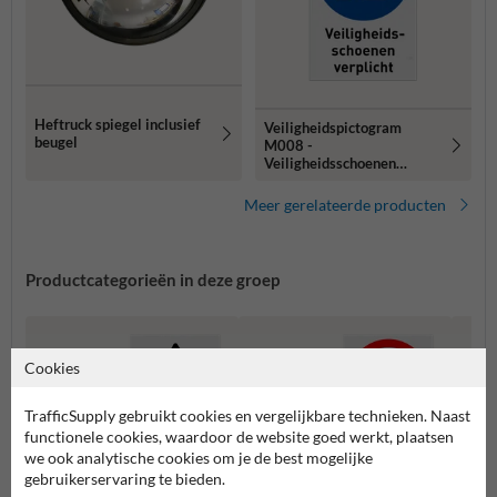
Heftruck spiegel inclusief
Veiligheidspictogram
beugel
M008 -
Veiligheidsschoenen
verplicht met tekst -
reflecterend
Meer gerelateerde producten
Productcategorieën in deze groep
Cookies
TrafficSupply gebruikt cookies en vergelijkbare technieken. Naast
functionele cookies, waardoor de website goed werkt, plaatsen
we ook analytische cookies om je de best mogelijke
gebruikerservaring te bieden.