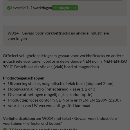
Levertijd:
1-2 werkdagen
dinsdag in huis
W014 - Gevaar voor vorkheftrucks en andere industriële
voertuigen
Officieel veiligheidspictogram gevaar voor vorkheftrucks en andere
industriële voertuigen conform de geldende NEN norm ‘NEN-EN-ISO
7010’. Bestelbaar als sticker, (vlak) bord of magnetisch.
Producteigenschappen:
Uitvoering sticker, magnetisch of vlak bord (alupanel 2mm)
Hoogwaardig (retro-)reflecterend klasse 1, 2 of 3
Diverse afmetingen mogelijk (zie productoptie)
Productieproces conform CE-Norm en NEN-EN 12899-1:2007
voorzien van UV-werend anti-graffiti laminaat
Veiligheidspictogram W014 met tekst - Gevaar voor industriële
voertuigen - reflecterend kopen?
7,5 jaar garantie op reflecterende folie