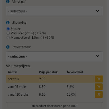
Afmeting*
Uitvoering
Sticker
Vlak bord (2mm) ( +30%)
Magneetbord (1,5mm) ( +80%)
Reflecterend*
Volumeprijzen
Aantal
Prijs per stuk
Je voordeel
per stuk
9,00
vanaf 5 stuks
8,50
5,6
%
vanaf 10 stuks
8,10
10,0
%
product doorsturen per e-mail