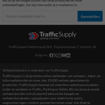
Wil je op de hoogte blijven van onze producten en onze
ontwikkelingen. Vul dan hieronder je e-mailadres in.
Aanmelden
TrafficSupply Netherlands B.V.,
Populierenlaan 7
,
Hattem, NL
Volg ons
Veiligheidsbord.nl is onderdeel van TrafficSupply
TrafficSupply is dé grootste online aanbieder van verkeers-, tekst- en
informatieborden en meer dan 10.000 verkeersgerelateerde
producten. TrafficSupply bestaat uit meerdere webshopconcepten,
onder te verdelen in Traffic, Parking en Safety. Bij ons koop je zowel
verkeersborden met de daarbij behorende beugels en
verkeersbordpalen, oplaadpalen voor elektrische auto’s,
wegmarkeringen rondom parkeerterreinen maar ook diverse