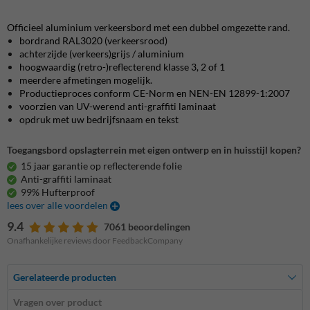
Officieel aluminium verkeersbord met een dubbel omgezette rand.
bordrand RAL3020 (verkeersrood)
achterzijde (verkeers)grijs / aluminium
hoogwaardig (retro-)reflecterend klasse 3, 2 of 1
meerdere afmetingen mogelijk.
Productieproces conform CE-Norm en NEN-EN 12899-1:2007
voorzien van UV-werend anti-graffiti laminaat
opdruk met uw bedrijfsnaam en tekst
Toegangsbord opslagterrein met eigen ontwerp en in huisstijl kopen?
15 jaar garantie op reflecterende folie
Anti-graffiti laminaat
99% Hufterproof
lees over alle voordelen
9.4
7061 beoordelingen
Onafhankelijke reviews door FeedbackCompany
Gerelateerde producten
Vragen over product