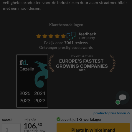
veiligheidsproducten voor de industrie en duurzaam straatmeubilair
met een mooi design.
Klantbeoordelingen
Bekijk onze
7061
reviews
Ontvanger prestigieuze awards
productopties tonen
Levertijd:
1-2 werkdagen
Aantal:
Prijs p/st
106,
50
128,87
incl. btw
© 2026 TrafficSupply. Alle rechten voorbehouden.