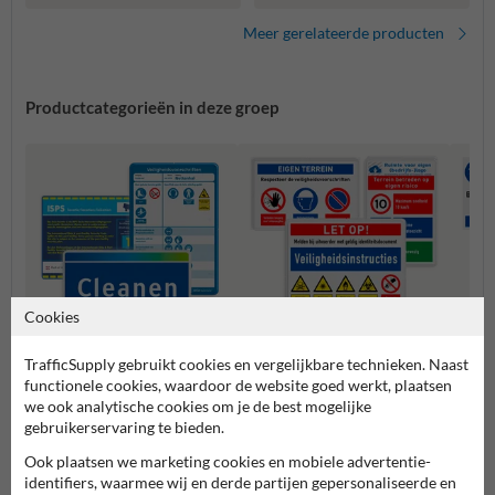
en bedrijfslogo -
reflecterend
Meer gerelateerde producten
Productcategorieën in deze groep
Cookies
TrafficSupply gebruikt cookies en vergelijkbare technieken. Naast
Veiligheidsborden voor
functionele cookies, waardoor de website goed werkt, plaatsen
Veiligheidsborden op maat
Bouwp
terrein
we ook analytische cookies om je de best mogelijke
gebruikerservaring te bieden.
Veiligheidsborden
Ook plaatsen we marketing cookies en mobiele advertentie-
identifiers, waarmee wij en derde partijen gepersonaliseerde en