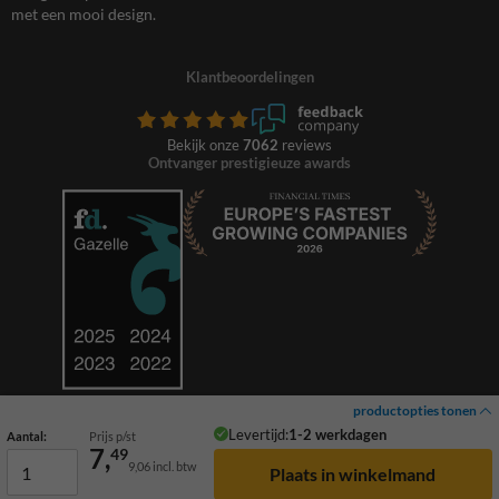
met een mooi design.
Klantbeoordelingen
Bekijk onze
7062
reviews
Ontvanger prestigieuze awards
productopties tonen
Levertijd:
1-2 werkdagen
Aantal:
Prijs p/st
7,
49
9,06
incl. btw
© 2026 TrafficSupply. Alle rechten voorbehouden.