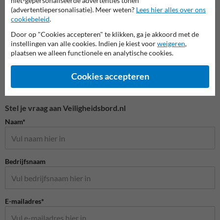
niet-gepersonaliseerde advertenties tonen
Veiligheidspictogrammen
(advertentiepersonalisatie). Meer weten?
Lees hier alles over ons
cookiebeleid
.
Door op "Cookies accepteren" te klikken, ga je akkoord met de
instellingen van alle cookies. Indien je kiest voor
weigeren
,
plaatsen we alleen functionele en analytische cookies.
Cookies accepteren
Stel je vraag aan Veiligheidsbord.nl
Naam*
Bedrijfsnaam
E-mailadres*