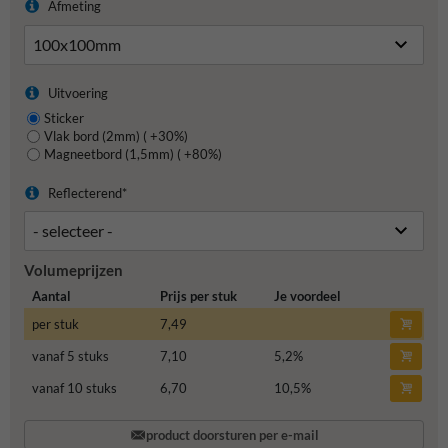
Afmeting
Uitvoering
Sticker
Vlak bord (2mm) ( +30%)
Magneetbord (1,5mm) ( +80%)
Reflecterend*
Volumeprijzen
Aantal
Prijs per stuk
Je voordeel
per stuk
7,49
vanaf 5 stuks
7,10
5,2
%
vanaf 10 stuks
6,70
10,5
%
product doorsturen per e-mail