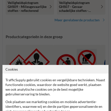
Veiligheidspictogram
Veiligheidspictogram
GHS09 - Milieugevaarlijke
GHS07 - Gevaar
stoffen - reflecterend
schadelijke stoffen -
reflecterend
Meer gerelateerde producten
Productcategorieën in deze groep
Cookies
TrafficSupply gebruikt cookies en vergelijkbare technieken. Naast
functionele cookies, waardoor de website goed werkt, plaatsen
we ook analytische cookies om je de best mogelijke
gebruikerservaring te bieden.
ADR en GHS pictogrammen
Verbodspictogrammen
Gebod
Ook plaatsen we marketing cookies en mobiele advertentie-
identifiers, waarmee wij en derde partijen gepersonaliseerde en