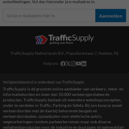
ontwikkelingen. Vul dan hieronder je e-mailadres in.
Aanmelden
TrafficSupply Netherlands B.V.,
Populierenlaan 7
,
Hattem, NL
Volg ons
Veiligheidsbord.nl is onderdeel van TrafficSupply
TrafficSupply is dé grootste online aanbieder van verkeers-, tekst- en
informatieborden en meer dan 10.000 verkeersgerelateerde
producten. TrafficSupply bestaat uit meerdere webshopconcepten,
onder te verdelen in Traffic, Parking en Safety. Bij ons koop je zowel
verkeersborden met de daarbij behorende beugels en
verkeersbordpalen, oplaadpalen voor elektrische auto’s,
wegmarkeringen rondom parkeerterreinen maar ook diverse
veiligheidsproducten voor de industrie en duurzaam straatmeubilair