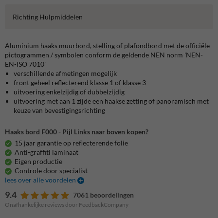
Richting Hulpmiddelen
Aluminium haaks muurbord, stelling of plafondbord met de officiële
pictogrammen / symbolen conform de geldende NEN norm 'NEN-
EN-ISO 7010'
verschillende afmetingen mogelijk
front geheel reflecterend klasse 1 of klasse 3
uitvoering enkelzijdig of dubbelzijdig
uitvoering met aan 1 zijde een haakse zetting of panoramisch met
keuze van bevestigingsrichting
Haaks bord F000 - Pijl Links naar boven kopen?
15 jaar garantie op reflecterende folie
Anti-graffiti laminaat
Eigen productie
Controle door specialist
lees over alle voordelen
9.4
7061 beoordelingen
Onafhankelijke reviews door FeedbackCompany