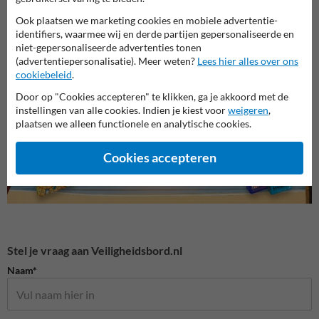
Ook plaatsen we marketing cookies en mobiele advertentie-
identifiers, waarmee wij en derde partijen gepersonaliseerde en
niet-gepersonaliseerde advertenties tonen
Brand bordjes (haaks)
Verbodspictogrammen
Gebod
(advertentiepersonalisatie). Meer weten?
Lees hier alles over ons
cookiebeleid
.
Door op "Cookies accepteren" te klikken, ga je akkoord met de
Veiligheidspictogrammen
instellingen van alle cookies. Indien je kiest voor
weigeren
,
plaatsen we alleen functionele en analytische cookies.
Cookies accepteren
Stel je vraag aan Veiligheidsbord.nl
Naam*