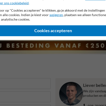
jaar garantie op reflecterende folie
99% Hufterproof
CE ke
er ons cookiebeleid
.
or op "Cookies accepteren" te klikken, ga je akkoord met de instellingen
n alle cookies. Indien je kiest voor
weigeren
, plaatsen we alleen functione
 analytische cookies.
Cookies accepteren
Liever bell
We zijn vandaag
producten en di
038-792007