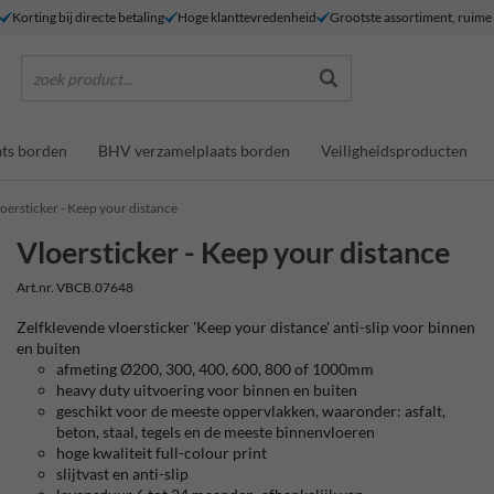
Korting bij directe betaling
Hoge klanttevredenheid
Grootste assortiment, ruim
zoek product...
ts borden
BHV verzamelplaats borden
Veiligheidsproducten
oersticker - Keep your distance
Vloersticker - Keep your distance
Art.nr. VBCB.07648
Zelfklevende vloersticker 'Keep your distance' anti-slip voor binnen
en buiten
afmeting Ø200, 300, 400, 600, 800 of 1000mm
heavy duty uitvoering voor binnen en buiten
geschikt voor de meeste oppervlakken, waaronder: asfalt,
beton, staal, tegels en de meeste binnenvloeren
hoge kwaliteit full-colour print
slijtvast en anti-slip