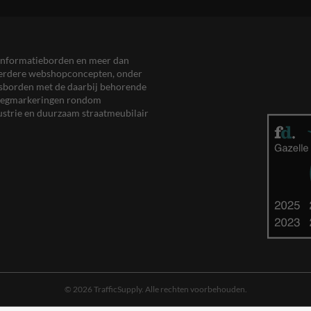
en informatieborden en meer dan
meerdere webshopconcepten, onder
eersborden met de daarbij behorende
, wegmarkeringen rondom
ustrie en duurzaam straatmeubilair
© 2026 TrafficSupply. Alle rechten voorbehouden.