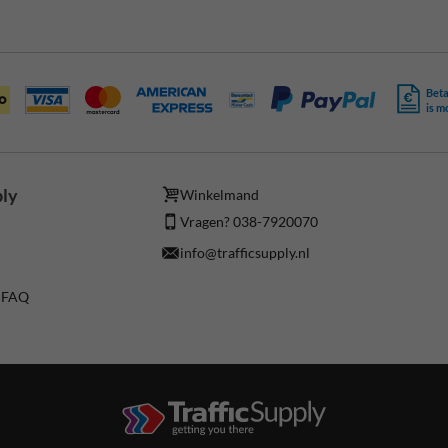
Beta
is m
ply
Winkelmand
Vragen? 038-7920070
info@trafficsupply.nl
/ FAQ