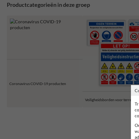
Productcategorieën in deze groep
Coronavirus COVID-19 producten
C
Veiligheidsborden voor terrein
Tr
co
co
Oo
wa
ad