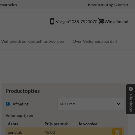
e voorraden
Bestelstatus
Login
Contact
Vragen? 038-7920070
Winkelmand
Veiligheidsborden zelf ontwerpen
Over Veiligheidsbord.nl
Productopties
alle shops
Afmeting
Volumeprijzen
Aantal
Prijs per stuk
Je voordeel
per stuk
45,00