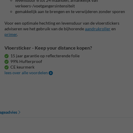
levensduur 6 tot 24 maanden, afhankelijk van
verkeers-/voetgangersintensiteit
gemakkelijk aan te brengen en te verwijderen zonder sporen
Voor een optimale hechting en levensduur van de vloerstickers
adviseren we het gebruik van de bijhorende
aandrukroller
en
primer
.
Vloersticker - Keep your distance kopen?
15 jaar garantie op reflecterende folie
99% Hufterproof
CE keurmerk
lees over alle voordelen
ageadvies