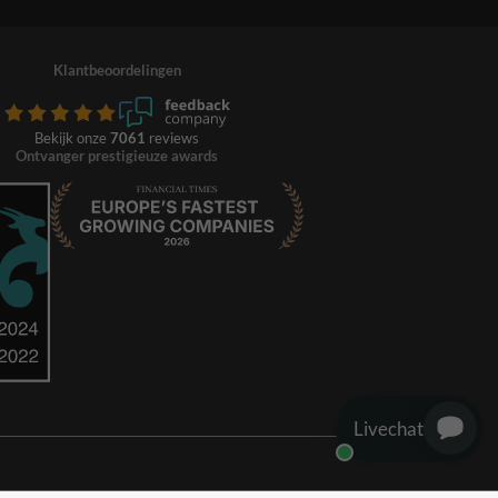
Klantbeoordelingen
Bekijk onze
7061
reviews
Ontvanger prestigieuze awards
Livechat