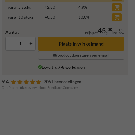
vanaf 5 stuks
42,80
4,9
%
vanaf 10 stuks
40,50
10,0
%
45,
00
54,45
Aantal:
Prijs p/st
incl. btw
-
+
Plaats in winkelmand
product doorsturen per e-mail
Levertijd:
7-8 werkdagen
9.4
7061 beoordelingen
Onafhankelijke reviews door FeedbackCompany