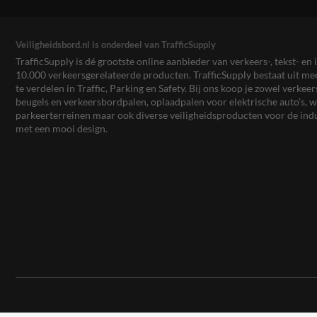
Veiligheidsbord.nl is onderdeel van TrafficSupply
TrafficSupply is dé grootste online aanbieder van verkeers-, tekst- 
10.000 verkeersgerelateerde producten. TrafficSupply bestaat uit 
te verdelen in Traffic, Parking en Safety. Bij ons koop je zowel verk
beugels en verkeersbordpalen, oplaadpalen voor elektrische auto’s
parkeerterreinen maar ook diverse veiligheidsproducten voor de ind
met een mooi design.