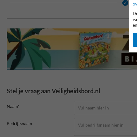
15 
ov
Do
va
en
Stel je vraag aan Veiligheidsbord.nl
Naam*
Bedrijfsnaam