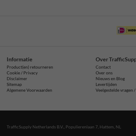
Informatie
Over TrafficSup
Product(en) retourneren
Contact
Cookie / Privacy
Over ons
Disclaimer
Nieuws en Blog
Sitemap
Levertijden
Algemene Voorwaarden
Veelgestelde vragen 
TrafficSupply Netherlands B.V.,
Populierenlaan 7
,
Hattem, NL