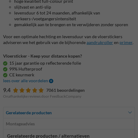
hoge kwaliteit full-colour print
slijtvast en anti-slip
levensduur 6 tot 24 maanden, afhankelijk van
verkeers-/voetgangersintensiteit
gemakkelijk aan te brengen en te verwijderen zonder sporen
Voor een optimale hechting en levensduur van de vloerstickers
adviseren we het gebruik van de bijhorende
aandrukroller
en
primer
.
Vloersticker - Keep your distance kopen?
15 jaar garantie op reflecterende folie
99% Hufterproof
CE keurmerk
lees over alle voordelen
9.4
7061 beoordelingen
Onafhankelijke reviews door FeedbackCompany
Gerelateerde producten
Montageadvies
Gerelateerde producten / alternatieven