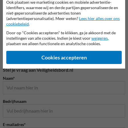
Ook plaatsen we marketing cookies en mobiele advertentie-
identifiers, waarmee wij en derde partijen gepersonaliseerde en
Vloerstickers
niet-gepersonaliseerde advertenties tonen
(advertentiepersonalisatie). Meer weten?
Lees hier alles over ons
cookiebeleid
.
Door op "Cookies accepteren" te klikken, ga je akkoord met de
instellingen van alle cookies. Indien je kiest voor
weigeren
,
plaatsen we alleen functionele en analytische cookies.
Cookies accepteren
Stel je vraag aan Veiligheidsbord.nl
Naam*
Bedrijfsnaam
E-mailadres*