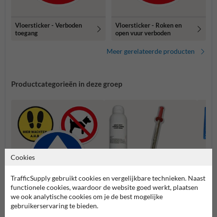
Vloersticker - Verboden
Vloersticker - Roken en
toegang
open vuur verboden
Meer gerelateerde producten
Productcategorieën in deze groep
Cookies
TrafficSupply gebruikt cookies en vergelijkbare technieken. Naast
functionele cookies, waardoor de website goed werkt, plaatsen
we ook analytische cookies om je de best mogelijke
gebruikerservaring te bieden.
Verkeer en Veiligheid
Toebehoren
Camp