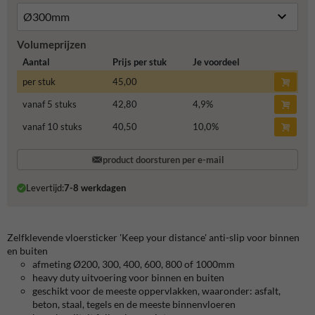
Volumeprijzen
Aantal
Prijs per stuk
Je voordeel
per stuk
45,00
vanaf 5 stuks
42,80
4,9
%
vanaf 10 stuks
40,50
10,0
%
product doorsturen per e-mail
Levertijd:
7-8 werkdagen
Zelfklevende vloersticker 'Keep your distance' anti-slip voor binnen
en buiten
afmeting Ø200, 300, 400, 600, 800 of 1000mm
heavy duty uitvoering voor binnen en buiten
geschikt voor de meeste oppervlakken, waaronder: asfalt,
beton, staal, tegels en de meeste binnenvloeren