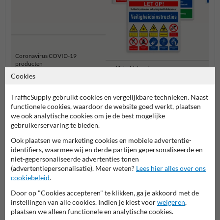
Coronavirus COVID-19
producten
Veiligheidsborden voor
Bouwp
Cookies
terrein
TrafficSupply gebruikt cookies en vergelijkbare technieken. Naast
Veiligheidsborden
functionele cookies, waardoor de website goed werkt, plaatsen
we ook analytische cookies om je de best mogelijke
gebruikerservaring te bieden.
Ook plaatsen we marketing cookies en mobiele advertentie-
identifiers, waarmee wij en derde partijen gepersonaliseerde en
niet-gepersonaliseerde advertenties tonen
(advertentiepersonalisatie). Meer weten?
Lees hier alles over ons
cookiebeleid
.
Door op "Cookies accepteren" te klikken, ga je akkoord met de
instellingen van alle cookies. Indien je kiest voor
weigeren
,
Stel je vraag aan Veiligheidsbord.nl
plaatsen we alleen functionele en analytische cookies.
Naam*