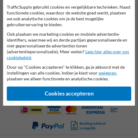
Klik hiervoor op de knop 'Bewerk product'.
TrafficSupply gebruikt cookies en vergelijkbare technieken. Naast
functionele cookies, waardoor de website goed werkt, plaatsen
we ook analytische cookies om je de best mogelijke
gebruikerservaring te bieden.
Ook plaatsen we marketing cookies en mobiele advertentie-
identifiers, waarmee wij en derde partijen gepersonaliseerde en
7061
reviews
niet-gepersonaliseerde advertenties tonen
Rating
9.4
(advertentiepersonalisatie). Meer weten?
Lees hier alles over ons
cookiebeleid
.
Door op "Cookies accepteren" te klikken, ga je akkoord met de
instellingen van alle cookies. Indien je kiest voor
weigeren
,
plaatsen we alleen functionele en analytische cookies.
Cookies accepteren
Betaling achteraf
is mogelijk