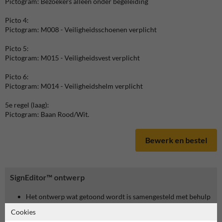
Pictogram: Bezoekers alleen onder begeleiding
Picto 4:
Pictogram: M008 - Veiligheidsschoenen verplicht
Picto 5:
Pictogram: M015 - Veiligheidsvest verplicht
Picto 6:
Pictogram: M014 - Veiligheidshelm verplicht
5e regel (laag):
Pictogram: Baan Rood/Wit.
Bewerk en bestel
SignEditor™ ontwerp
Het ontwerp wat getoond wordt is samengesteld met behulp
van de Veiligheidsbord.nl SignEditor™.
Cookies
Je kan dit ontwerp zelf verder personaliseren en bestellen.