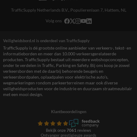
TrafficSupply Netherlands B.V.,
Populierenlaan 7
,
Hattem, NL
Volg ons
Veiligheidsbord.nl is onderdeel van TrafficSupply
TrafficSupply is dé grootste online aanbieder van verkeers-, tekst- en
informatieborden en meer dan 10.000 verkeersgerelateerde
producten. TrafficSupply bestaat uit meerdere webshopconcepten,
onder te verdelen in Traffic, Parking en Safety. Bij ons koop je zowel
verkeersborden met de daarbij behorende beugels en
verkeersbordpalen, oplaadpalen voor elektrische auto’s,
wegmarkeringen rondom parkeerterreinen maar ook diverse
veiligheidsproducten voor de industrie en duurzaam straatmeubilair
met een mooi design.
Klantbeoordelingen
Bekijk onze
7061
reviews
Ontvanger prestigieuze awards