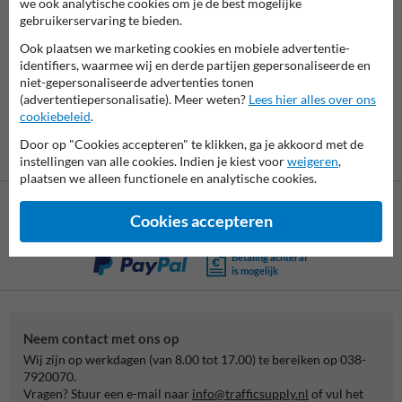
we ook analytische cookies om je de best mogelijke
gebruikerservaring te bieden.
7062
reviews
Rating
9.4
Ook plaatsen we marketing cookies en mobiele advertentie-
identifiers, waarmee wij en derde partijen gepersonaliseerde en
niet-gepersonaliseerde advertenties tonen
(advertentiepersonalisatie). Meer weten?
Lees hier alles over ons
cookiebeleid
.
Door op "Cookies accepteren" te klikken, ga je akkoord met de
instellingen van alle cookies. Indien je kiest voor
weigeren
,
plaatsen we alleen functionele en analytische cookies.
Cookies accepteren
Betaling achteraf
is mogelijk
Neem contact met ons op
Wij zijn op werkdagen (van 8.00 tot 17.00) te bereiken op 038-
7920070.
Vragen? Stuur een e-mail naar
info@trafficsupply.nl
of vul het