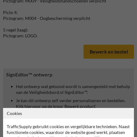
Pictogram: M009 - Veiligheidshandschoenen verplicht
Picto 4:
Pictogram: M004 - Oogbescherming verplicht
5 regel (laag):
Pictogram: LOGO.
Bewerk en bestel
SignEditor™ ontwerp
Het ontwerp wat getoond wordt is samengesteld met behulp
van de Veiligheidsbord.nl SignEditor™.
Je kan dit ontwerp zelf verder personaliseren en bestellen.
Klik hiervoor op de knop 'Bewerk product'.
Cookies
TrafficSupply gebruikt cookies en vergelijkbare technieken. Naast
functionele cookies, waardoor de website goed werkt, plaatsen