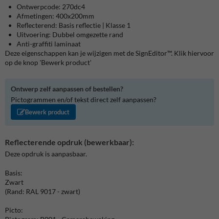
Ontwerpcode: 270dc4
Afmetingen: 400x200mm
Reflecterend: Basis reflectie | Klasse 1
Uitvoering: Dubbel omgezette rand
Anti-graffiti laminaat
Deze eigenschappen kan je wijzigen met de SignEditor™. Klik hiervoor
op de knop 'Bewerk product'
Ontwerp zelf aanpassen of bestellen?
Pictogrammen en/of tekst direct zelf aanpassen?
Bewerk product
Reflecterende opdruk (bewerkbaar):
Deze opdruk is aanpasbaar.
Basis:
Zwart
(Rand: RAL 9017 - zwart)
Picto: