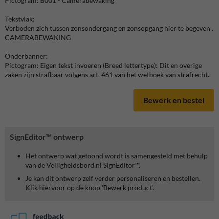
Pictogram: B001 - Camerabewaking
Tekstvlak:
Verboden zich tussen zonsondergang en zonsopgang hier te begeven .
CAMERABEWAKING
Onderbanner:
Pictogram: Eigen tekst invoeren (Breed lettertype): Dit en overige
zaken zijn strafbaar volgens art. 461 van het wetboek van strafrecht..
Bewerk en bestel
SignEditor™ ontwerp
Het ontwerp wat getoond wordt is samengesteld met behulp
van de Veiligheidsbord.nl SignEditor™.
Je kan dit ontwerp zelf verder personaliseren en bestellen.
Klik hiervoor op de knop 'Bewerk product'.