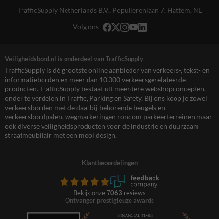
TrafficSupply Netherlands B.V.,
Populierenlaan 7
,
Hattem, NL
Volg ons
Veiligheidsbord.nl is onderdeel van TrafficSupply
TrafficSupply is dé grootste online aanbieder van verkeers-, tekst- en
informatieborden en meer dan 10.000 verkeersgerelateerde
producten. TrafficSupply bestaat uit meerdere webshopconcepten,
onder te verdelen in Traffic, Parking en Safety. Bij ons koop je zowel
verkeersborden met de daarbij behorende beugels en
verkeersbordpalen, wegmarkeringen rondom parkeerterreinen maar
ook diverse veiligheidsproducten voor de industrie en duurzaam
straatmeubilair met een mooi design.
Klantbeoordelingen
Bekijk onze
7063
reviews
Ontvanger prestigieuze awards