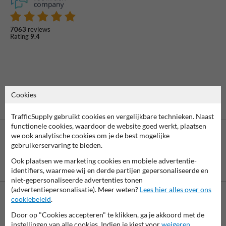
7063
reviews
Rating
9.4
Cookies
TrafficSupply gebruikt cookies en vergelijkbare technieken. Naast
functionele cookies, waardoor de website goed werkt, plaatsen
we ook analytische cookies om je de best mogelijke
gebruikerservaring te bieden.
Ook plaatsen we marketing cookies en mobiele advertentie-
Betaling achteraf
identifiers, waarmee wij en derde partijen gepersonaliseerde en
is mogelijk
niet-gepersonaliseerde advertenties tonen
(advertentiepersonalisatie). Meer weten?
Lees hier alles over ons
cookiebeleid
.
Neem contact op met onze productspecialist Igor!
Door op "Cookies accepteren" te klikken, ga je akkoord met de
We zijn vandaag tot 17.00 telefonisch bereikbaar voor
instellingen van alle cookies. Indien je kiest voor
weigeren
,