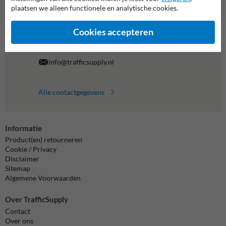
al je vragen over onze producten en diensten.
plaatsen we alleen functionele en analytische cookies.
038-7920070
bereikbaar tot 17.00
Cookies accepteren
Chat met ons
online
info@trafficsupply.nl
Alle contactgegevens
Informatie
Product(en) retourneren
Cookie / Privacy
Disclaimer
Sitemap
Algemene Voorwaarden
Over TrafficSupply
Contact
Over ons