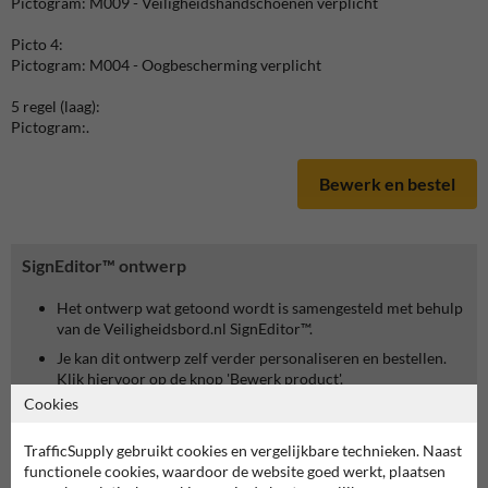
Pictogram: M009 - Veiligheidshandschoenen verplicht
Picto 4:
Pictogram: M004 - Oogbescherming verplicht
5 regel (laag):
Pictogram:.
Bewerk en bestel
SignEditor™ ontwerp
Het ontwerp wat getoond wordt is samengesteld met behulp
van de Veiligheidsbord.nl SignEditor™.
Je kan dit ontwerp zelf verder personaliseren en bestellen.
Klik hiervoor op de knop 'Bewerk product'.
Cookies
TrafficSupply gebruikt cookies en vergelijkbare technieken. Naast
functionele cookies, waardoor de website goed werkt, plaatsen