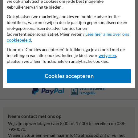
we ook analytische cookies om je de best mogelijke
gebruikerservaring te bieden.
7061
reviews
Rating
9.4
Ook plaatsen we marketing cookies en mobiele advertentie-
identifiers, waarmee wij en derde partijen gepersonaliseerde en
niet-gepersonaliseerde advertenties tonen
(advertentiepersonalisatie). Meer weten?
Lees hier alles over ons
cookiebeleid
.
Door op "Cookies accepteren" te klikken, ga je akkoord met de
instellingen van alle cookies. Indien je kiest voor
weigeren
,
plaatsen we alleen functionele en analytische cookies.
Cookies accepteren
Betaling achteraf
is mogelijk
Neem contact met ons op
Wij zijn op werkdagen (van 8.00 tot 17.00) te bereiken op 038-
7920070.
Vragen? Stuur een e-mail naar
info@trafficsupply.nl
of vul het