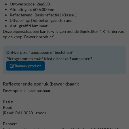
Ontwerpcode: 2ea550
Afmetingen: 600x300mm
Reflecterend: Basis reflectie | Klasse 1
Uitvoering: Dubbel omgezette rand
Anti-graffiti laminaat
Deze eigenschappen kan je wijzigen met de SignEditor™. Klik hiervoor
op de knop 'Bewerk product'
Ontwerp zelf aanpassen of bestellen?
Pictogrammen en/of tekst direct zelf aanpassen?
Bewerk product
Reflecterende opdruk (bewerkbaar):
Deze opdruk is aanpasbaar.
Basis:
Rood
(Rand: RAL 3020 - rood)
Banner: