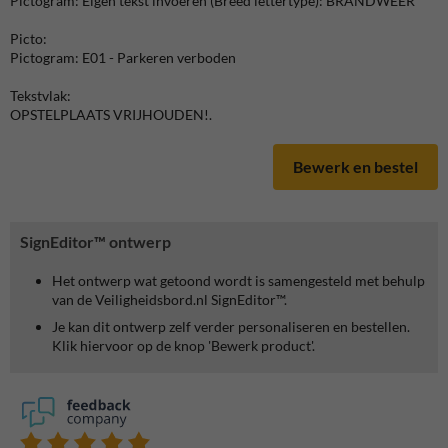
Pictogram: Eigen tekst invoeren (Breed lettertype): BRANDWEER
Picto:
Pictogram: E01 - Parkeren verboden
Tekstvlak:
OPSTELPLAATS VRIJHOUDEN!.
Bewerk en bestel
SignEditor™ ontwerp
Het ontwerp wat getoond wordt is samengesteld met behulp
van de Veiligheidsbord.nl SignEditor™.
Je kan dit ontwerp zelf verder personaliseren en bestellen.
Klik hiervoor op de knop 'Bewerk product'.