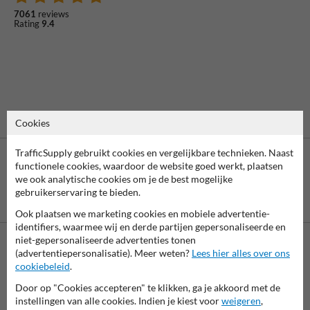
7061
reviews
Rating
9.4
Cookies
TrafficSupply gebruikt cookies en vergelijkbare technieken. Naast
functionele cookies, waardoor de website goed werkt, plaatsen
we ook analytische cookies om je de best mogelijke
gebruikerservaring te bieden.
Betaling achteraf
is mogelijk
Ook plaatsen we marketing cookies en mobiele advertentie-
identifiers, waarmee wij en derde partijen gepersonaliseerde en
niet-gepersonaliseerde advertenties tonen
(advertentiepersonalisatie). Meer weten?
Lees hier alles over ons
Neem contact op met onze productspecialist Igor!
cookiebeleid
.
We zijn vandaag tot 17.00 telefonisch bereikbaar voor
Door op "Cookies accepteren" te klikken, ga je akkoord met de
al je vragen over onze producten en diensten.
instellingen van alle cookies. Indien je kiest voor
weigeren
,