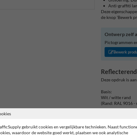
Anti-graffiti l
Deze eigenschappen
de knop 'Bewerk p
Ontwerp zelf a
Pictogrammen en/
Bewerk prod
Reflecterend
Deze opdruk is aan
Basis:
Wit / witte rand
(Rand: RAL 9016 - 
ookies
Tekstvlak:
Verboden toegang t
afficSupply gebruikt cookies en vergelijkbare technieken. Naast function
okies, waardoor de website goed werkt, plaatsen we ook analytische