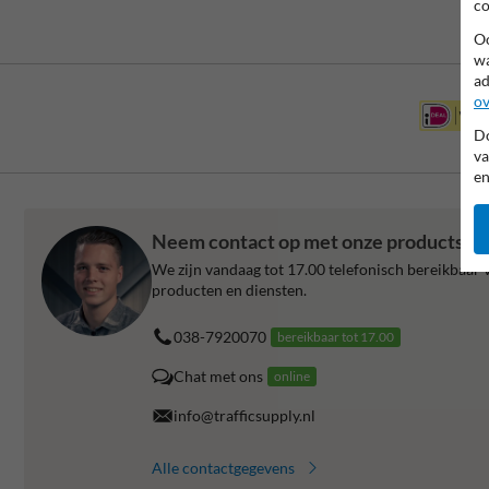
co
Oo
wa
ad
ov
Do
va
en
Neem contact op met onze productspeci
We zijn vandaag tot 17.00 telefonisch bereikbaar v
producten en diensten.
038-7920070
bereikbaar tot 17.00
Chat met ons
online
info@trafficsupply.nl
Alle contactgegevens