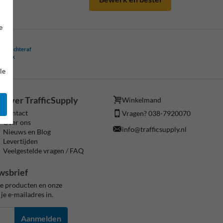
e
ling achteraf
ogelijk
le
Over TrafficSupply
Winkelmand
Contact
Vragen? 038-7920070
Over ons
info@trafficsupply.nl
Nieuws en Blog
Levertijden
Veelgestelde vragen / FAQ
wsbrief
ze producten en onze
je e-mailadres in.
Aanmelden