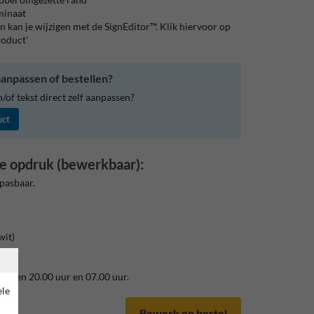
aminaat
 kan je wijzigen met de SignEditor™. Klik hiervoor op
roduct'
anpassen of bestellen?
of tekst direct zelf aanpassen?
uct
e opdruk (bewerkbaar):
pasbaar.
wit)
ussen 20.00 uur en 07.00 uur.
ele
Bewerk en bestel