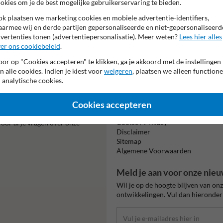
okies om je de best mogelijke gebruikerservaring te bieden.
k plaatsen we marketing cookies en mobiele advertentie-identifiers,
armee wij en derde partijen gepersonaliseerde en niet-gepersonaliseerd
vertenties tonen (advertentiepersonalisatie). Meer weten?
Lees hier alles
er ons cookiebeleid
.
Beta
is m
or op "Cookies accepteren" te klikken, ga je akkoord met de instellingen
n alle cookies. Indien je kiest voor
weigeren
, plaatsen we alleen functione
 analytische cookies.
Informatie
Cookies accepteren
alist Igor!
Product(en) retourneren
Cookie / Privacy
oor al je vragen over onze
Disclaimer
Sitemap
Algemene Voorwaarden
Meld je aan voor onze nieu
Wil je op de hoogte blijven van on
ontwikkelingen. Vul dan hieronder 