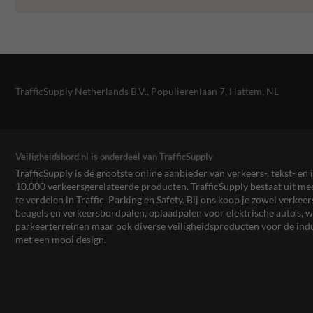
TrafficSupply Netherlands B.V.,
Populierenlaan 7
,
Hattem, NL
Veiligheidsbord.nl is onderdeel van TrafficSupply
TrafficSupply is dé grootste online aanbieder van verkeers-, tekst- 
10.000 verkeersgerelateerde producten. TrafficSupply bestaat uit 
te verdelen in Traffic, Parking en Safety. Bij ons koop je zowel verk
beugels en verkeersbordpalen, oplaadpalen voor elektrische auto’s
parkeerterreinen maar ook diverse veiligheidsproducten voor de ind
met een mooi design.