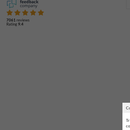
7061
reviews
Rating
9.4
C
Tr
co