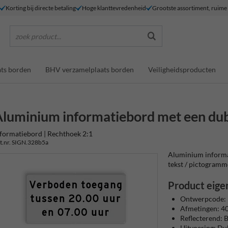
Korting bij directe betaling
Hoge klanttevredenheid
Grootste assortiment, ruim
zoek product...
ts borden
BHV verzamelplaats borden
Veiligheidsproducten
luminium informatiebord met een du
formatiebord | Rechthoek 2:1
t.nr. SIGN.328b5a
Aluminium informa
tekst / pictogrammen
Product eige
Ontwerpcode:
Afmetingen: 
Reflecterend: Ba
Uitvoering: Du