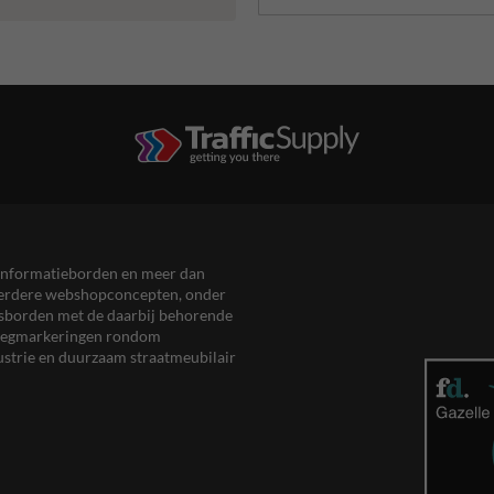
en informatieborden en meer dan
meerdere webshopconcepten, onder
eersborden met de daarbij behorende
, wegmarkeringen rondom
ustrie en duurzaam straatmeubilair