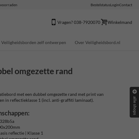
e voorraden
Bestelstatus
Login
Contact
Vragen? 038-7920070
Winkelmand
Veiligheidsborden zelf ontwerpen
Over Veiligheidsbord.nl
bbel omgezette rand
tiebord met een dubbel omgezette rand met print van
alle shops
 in reflectieklasse 1 (incl. anti-graffiti laminaat).
nschappen:
 328b5a
400x200mm
sis reflectie | Klasse 1
bbel omgezette rand