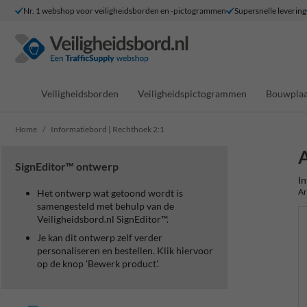
Nr. 1 webshop voor veiligheidsborden en -pictogrammen
Supersnelle levering
Veiligheidsborden
Veiligheidspictogrammen
Bouwplaa
Home
Informatiebord | Rechthoek 2:1
A
SignEditor™ ontwerp
In
Ar
Het ontwerp wat getoond wordt is
samengesteld met behulp van de
Veiligheidsbord.nl SignEditor™.
Je kan dit ontwerp zelf verder
personaliseren en bestellen. Klik hiervoor
op de knop 'Bewerk product'.