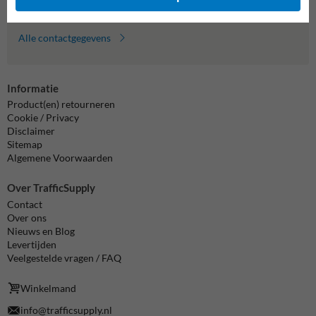
Alle contactgegevens
Informatie
Product(en) retourneren
Cookie / Privacy
Disclaimer
Sitemap
Algemene Voorwaarden
Over TrafficSupply
Contact
Over ons
Nieuws en Blog
Levertijden
Veelgestelde vragen / FAQ
Winkelmand
info@trafficsupply.nl