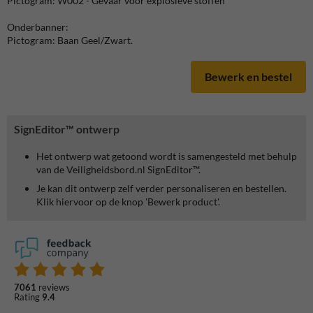
Pictogram: W002 - Gevaar voor explosieve stoffen
Onderbanner:
Pictogram: Baan Geel/Zwart.
Bewerk en bestel
SignEditor™ ontwerp
Het ontwerp wat getoond wordt is samengesteld met behulp
van de Veiligheidsbord.nl SignEditor™.
Je kan dit ontwerp zelf verder personaliseren en bestellen.
Klik hiervoor op de knop 'Bewerk product'.
7061
reviews
Rating
9.4