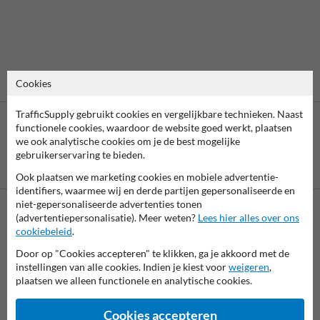
Cookies
TrafficSupply gebruikt cookies en vergelijkbare technieken. Naast
functionele cookies, waardoor de website goed werkt, plaatsen
we ook analytische cookies om je de best mogelijke
gebruikerservaring te bieden.
Betaling achteraf
is mogelijk
Ook plaatsen we marketing cookies en mobiele advertentie-
identifiers, waarmee wij en derde partijen gepersonaliseerde en
niet-gepersonaliseerde advertenties tonen
(advertentiepersonalisatie). Meer weten?
Lees hier alles over ons
Neem contact met ons op
cookiebeleid
.
Wij zijn op werkdagen (van 8.00 tot 17.00) te bereiken op 038-
Door op "Cookies accepteren" te klikken, ga je akkoord met de
7920070.
instellingen van alle cookies. Indien je kiest voor
weigeren
,
Vragen? Stuur een e-mail naar
info@trafficsupply.nl
of vul het
plaatsen we alleen functionele en analytische cookies.
formulier in en we reageren zo spoedig mogelijk.
Cookies accepteren
info@trafficsupply.nl