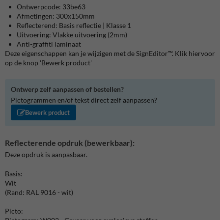
Ontwerpcode: 33be63
Afmetingen: 300x150mm
Reflecterend: Basis reflectie | Klasse 1
Uitvoering: Vlakke uitvoering (2mm)
Anti-graffiti laminaat
Deze eigenschappen kan je wijzigen met de SignEditor™. Klik hiervoor
op de knop 'Bewerk product'
Ontwerp zelf aanpassen of bestellen?
Pictogrammen en/of tekst direct zelf aanpassen?
Bewerk product
Reflecterende opdruk (bewerkbaar):
Deze opdruk is aanpasbaar.
Basis:
Wit
(Rand: RAL 9016 - wit)
Picto: