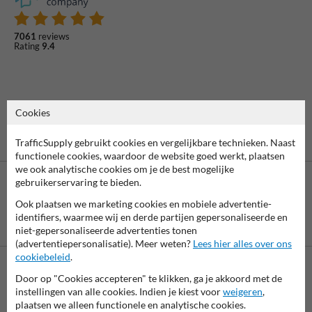
7061
reviews
Rating
9.4
Cookies
TrafficSupply gebruikt cookies en vergelijkbare technieken. Naast
functionele cookies, waardoor de website goed werkt, plaatsen
we ook analytische cookies om je de best mogelijke
gebruikerservaring te bieden.
Ook plaatsen we marketing cookies en mobiele advertentie-
identifiers, waarmee wij en derde partijen gepersonaliseerde en
Betaling achteraf
niet-gepersonaliseerde advertenties tonen
is mogelijk
(advertentiepersonalisatie). Meer weten?
Lees hier alles over ons
cookiebeleid
.
Door op "Cookies accepteren" te klikken, ga je akkoord met de
Neem contact met ons op
instellingen van alle cookies. Indien je kiest voor
weigeren
,
Wij zijn op werkdagen (van 8.00 tot 17.00) te bereiken op 038-
plaatsen we alleen functionele en analytische cookies.