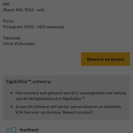
Wit
(Rand: RAL 9016 - wit)
Picto:
Pictogram: E010 - AED aanwezig
Tekstvlak:
Uitrit Vrijhouden.
Bewerk en bestel
SignEditor™ ontwerp
Het ontwerp wat getoond wordt is samengesteld met behulp
van de Veiligheidsbord.nl SignEditor™.
Je kan dit ontwerp zelf verder personaliseren en bestellen.
Klik hiervoor op de knop 'Bewerk product'.