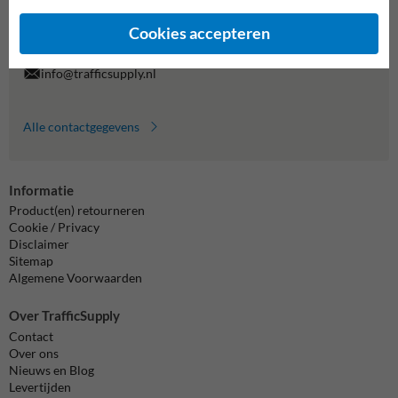
7920070.
Vragen? Stuur een e-mail naar
info@trafficsupply.nl
of vul het
Cookies accepteren
formulier in en we reageren zo spoedig mogelijk.
info@trafficsupply.nl
Alle contactgegevens
Informatie
Product(en) retourneren
Cookie / Privacy
Disclaimer
Sitemap
Algemene Voorwaarden
Over TrafficSupply
Contact
Over ons
Nieuws en Blog
Levertijden