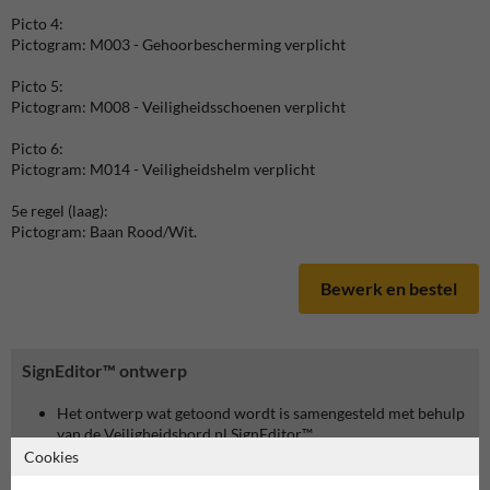
Picto 4:
Pictogram: M003 - Gehoorbescherming verplicht
Picto 5:
Pictogram: M008 - Veiligheidsschoenen verplicht
Picto 6:
Pictogram: M014 - Veiligheidshelm verplicht
5e regel (laag):
Pictogram: Baan Rood/Wit.
Bewerk en bestel
SignEditor™ ontwerp
Het ontwerp wat getoond wordt is samengesteld met behulp
van de Veiligheidsbord.nl SignEditor™.
Cookies
Je kan dit ontwerp zelf verder personaliseren en bestellen.
Klik hiervoor op de knop 'Bewerk product'.