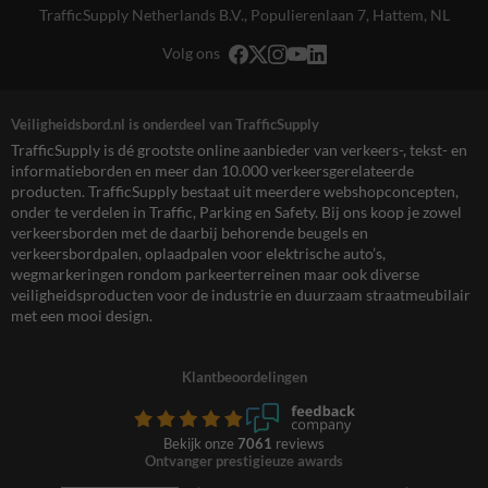
TrafficSupply Netherlands B.V.,
Populierenlaan 7
,
Hattem, NL
Volg ons
Veiligheidsbord.nl is onderdeel van TrafficSupply
TrafficSupply is dé grootste online aanbieder van verkeers-, tekst- en
informatieborden en meer dan 10.000 verkeersgerelateerde
producten. TrafficSupply bestaat uit meerdere webshopconcepten,
onder te verdelen in Traffic, Parking en Safety. Bij ons koop je zowel
verkeersborden met de daarbij behorende beugels en
verkeersbordpalen, oplaadpalen voor elektrische auto’s,
wegmarkeringen rondom parkeerterreinen maar ook diverse
veiligheidsproducten voor de industrie en duurzaam straatmeubilair
met een mooi design.
Klantbeoordelingen
Bekijk onze
7061
reviews
Ontvanger prestigieuze awards