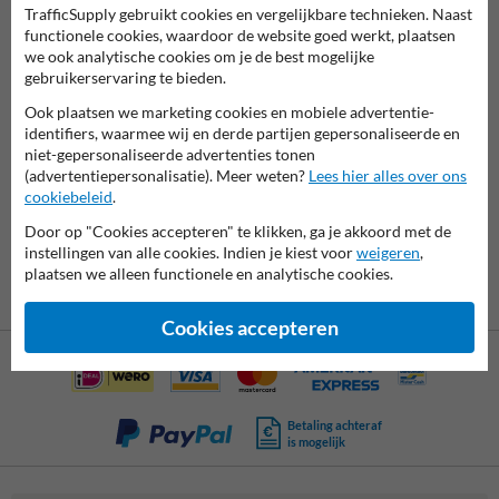
TrafficSupply gebruikt cookies en vergelijkbare technieken. Naast
functionele cookies, waardoor de website goed werkt, plaatsen
we ook analytische cookies om je de best mogelijke
gebruikerservaring te bieden.
Ook plaatsen we marketing cookies en mobiele advertentie-
7061
reviews
identifiers, waarmee wij en derde partijen gepersonaliseerde en
Rating
9.4
niet-gepersonaliseerde advertenties tonen
(advertentiepersonalisatie). Meer weten?
Lees hier alles over ons
cookiebeleid
.
Door op "Cookies accepteren" te klikken, ga je akkoord met de
instellingen van alle cookies. Indien je kiest voor
weigeren
,
plaatsen we alleen functionele en analytische cookies.
Cookies accepteren
Betaling achteraf
is mogelijk