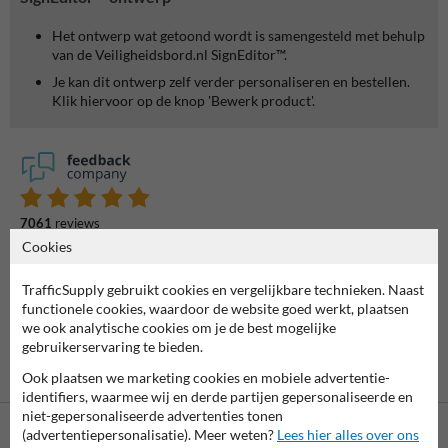
Het ontwerp wat getoond wordt is samengesteld met behulp
van de Veiligheidsbord.nl SignEditor™.
Je kan dit ontwerp zelf verder personaliseren en bestellen.
Klik hiervoor op de knop 'Bewerk product'.
7061
reviews
Rating
9.4
Cookies
TrafficSupply gebruikt cookies en vergelijkbare technieken. Naast
functionele cookies, waardoor de website goed werkt, plaatsen
we ook analytische cookies om je de best mogelijke
gebruikerservaring te bieden.
Ook plaatsen we marketing cookies en mobiele advertentie-
identifiers, waarmee wij en derde partijen gepersonaliseerde en
niet-gepersonaliseerde advertenties tonen
(advertentiepersonalisatie). Meer weten?
Lees hier alles over ons