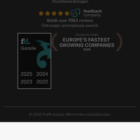
Klantbeoordelingen
Bekijk onze
7061
reviews
Ontvanger prestigieuze awards
© 2026 TrafficSupply. Alle rechten voorbehouden.